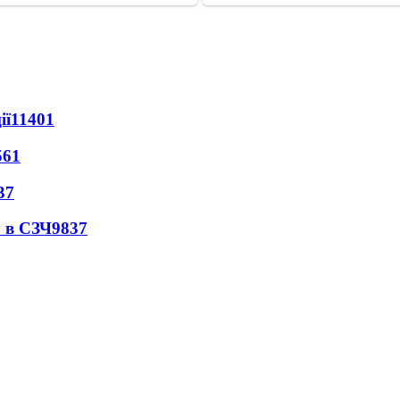
ії
11401
561
37
 в СЗЧ
9837