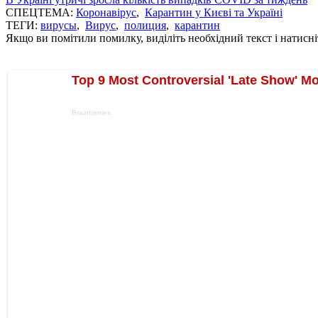
СПЕЦТЕМА:
Коронавірус
,
Карантин у Києві та Україні
ТЕГИ:
вирусы
,
Вирус
,
полиция
,
карантин
Якщо ви помітили помилку, виділіть необхідний текст і натисніт