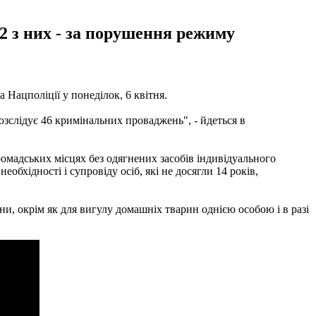
2 з них - за порушення режиму
Нацполіції у понеділок, 6 квітня.
озслідує 46 кримінальних проваджень", - йдеться в
омадських місцях без одягнених засобів індивідуального
еобхідності і супровіду осіб, які не досягли 14 років,
они, окрім як для вигулу домашніх тварин однією особою і в разі