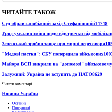
ЧИТАЙТЕ ТАКОЖ
Суд обрав запобіжний захід Стефанішиній
14748
Уряд ухвалив зміни щодо відстрочки від мобілізац
Зеленський зробив заяву про мирні переговори
10
"Медові пастки": СБУ попередила військових
100
Майора ВСП викрили на "допомозі" військовому
Залужний: Україна не вступить до НАТО
8629
Читати коментарі
Новини України
Останні
Популярні