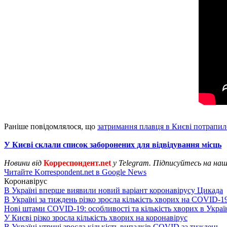
Раніше повідомлялося, що
затримання плавця в Києві потрапил
У Києві склали список заборонених для відвідування місць
Новини від
Корреспондент.net
у Telegram. Підписуйтесь на на
Читайте Korrespondent.net в Google News
Коронавірус
В Україні вперше виявили новий варіант коронавірусу Цикада
В Україні за тиждень різко зросла кількість хворих на COVID-1
Нові штами COVID-19: особливості та кількість хворих в Украї
У Києві різко зросла кількість хворих на коронавірус
В Україні утричі зросла кількість випадків COVID за тиждень