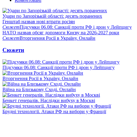
Коментовані
Удари по Запорізькій області: десять поранених
Генштаб назвав нові втрати росіян
Сюжет
Підсумки 06.08: Санкції проти РФ і дрон у Лейпцигу
НАТО назвав обсяг допомоги Києву на 2026-2027 роки
Сюжет
Вторгнення Росії в Україну. Онлайн
Сюжети
Підсумки 06.08: Санкції проти РФ і дрон у Лейпцигу
Вторгнення Росії в Україну. Онлайн
Війна на Близькому Сході. Онлайн
Бенкет генералів. Наслідки вибуху в Москві
Брудні технології. Атаки РФ на вибори у Франції