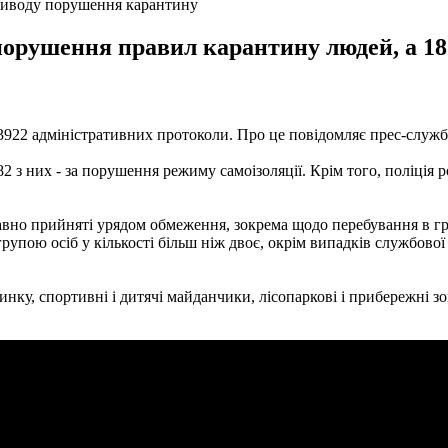
приводу порушення карантину
орушення правил карантину людей, а 18
922 адміністративних протоколи. Про це повідомляє прес-служба 
 з них - за порушення режиму самоізоляції. Крім того, поліція р
давно прийняті урядом обмеження, зокрема щодо перебування в гр
рупою осіб у кількості більш ніж двоє, окрім випадків службової н
инку, спортивні і дитячі майданчики, лісопаркові і прибережні з