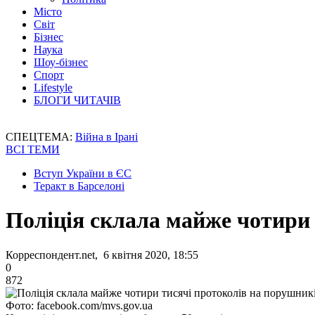
Місто
Світ
Бізнес
Наука
Шоу-бізнес
Спорт
Lifestyle
БЛОГИ ЧИТАЧІВ
СПЕЦТЕМА:
Війна в Ірані
ВСІ ТЕМИ
Вступ України в ЄС
Теракт в Барселоні
Поліція склала майже чотири
Корреспондент.net, 6 квітня 2020, 18:55
0
872
Фото: facebook.com/mvs.gov.ua