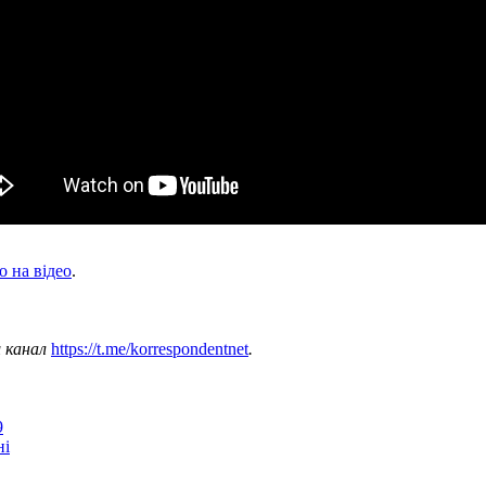
о на відео
.
ш канал
https://t.me/korrespondentnet
.
9
ні