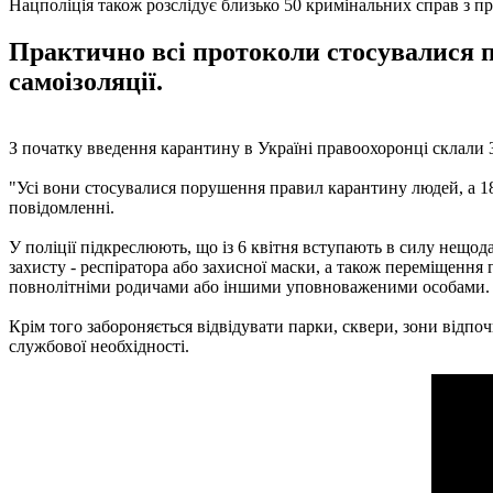
Нацполіція також розслідує близько 50 кримінальних справ з 
Практично всі протоколи стосувалися п
самоізоляції.
З початку введення карантину в Україні правоохоронці склали 3
"Усі вони стосувалися порушення правил карантину людей, а 182
повідомленні.
У поліції підкреслюють, що із 6 квітня вступають в силу нещо
захисту - респіратора або захисної маски, а також переміщення г
повнолітніми родичами або іншими уповноваженими особами.
Крім того забороняється відвідувати парки, сквери, зони відпоч
службової необхідності.