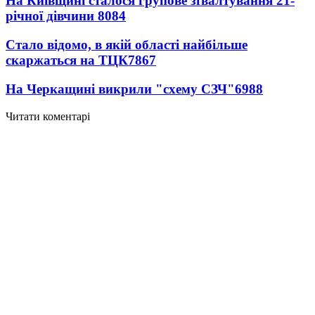
На Київщині сталося групове зґвалтування 21-
річної дівчини
8084
Стало відомо, в якій області найбільше
скаржаться на ТЦК
7867
На Черкащині викрили "схему СЗЧ"
6988
Читати коментарі