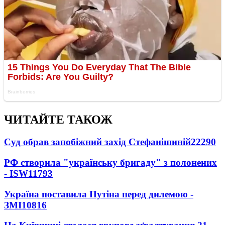
ЧИТАЙТЕ ТАКОЖ
Суд обрав запобіжний захід Стефанішиній
22290
РФ створила "українську бригаду" з полонених
- ISW
11793
Україна поставила Путіна перед дилемою -
ЗМІ
10816