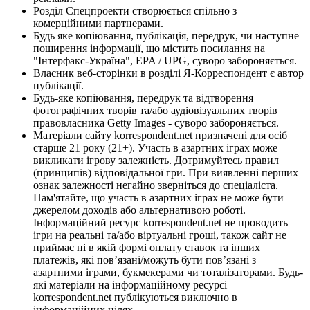
Розділ Спецпроекти створюється спільно з
комерційними партнерами.
Будь яке копіювання, публікація, передрук, чи наступне
поширення інформації, що містить посилання на
"Інтерфакс-Україна", EPA / UPG, суворо забороняється.
Власник веб-сторінки в розділі Я-Корреспондент є автор
публікації.
Будь-яке копіювання, передрук та відтворення
фотографічних творів та/або аудіовізуальних творів
правовласника Getty Images - суворо забороняється.
Матеріали сайту korrespondent.net призначені для осіб
старше 21 року (21+). Участь в азартних іграх може
викликати ігрову залежність. Дотримуйтесь правил
(принципів) відповідальної гри. При виявленні перших
ознак залежності негайно зверніться до спеціаліста.
Пам'ятайте, що участь в азартних іграх не може бути
джерелом доходів або альтернативою роботі.
Інформаційний ресурс korrespondent.net не проводить
ігри на реальні та/або віртуальні гроші, також сайт не
приймає ні в якій формі оплату ставок та інших
платежів, які пов’язані/можуть бути пов’язані з
азартними іграми, букмекерами чи тоталізаторами. Будь-
які матеріали на інформаційному ресурсі
korrespondent.net публікуються виключно в
інформаційних цілях.