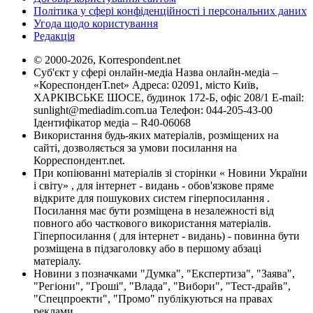
Політика у сфері конфіденційності і персональних даних
Угода щодо користування
Редакція
© 2000-2026, Korrespondent.net
Суб'єкт у сфері онлайн-медіа Назва онлайн-медіа –
«КореспонденТ.net» Адреса: 02091, місто Київ,
ХАРКІВСЬКЕ ШОСЕ, будинок 172-Б, офіс 208/1 E-mail:
sunlight@mediadim.com.ua
Телефон: 044-205-43-00
Ідентифікатор медіа – R40-06068
Використання будь-яких матеріалів, розміщених на
сайті, дозволяється за умови посилання на
Корреспондент.net.
При копіюванні матеріалів зі сторінки « Новини України
і світу» , для інтернет - видань - обов'язкове пряме
відкрите для пошукових систем гіперпосилання .
Посилання має бути розміщена в незалежності від
повного або часткового використання матеріалів.
Гіперпосилання ( для інтернет - видань) - повинна бути
розміщена в підзаголовку або в першому абзаці
матеріалу.
Новини з позначками "Думка", "Експертиза", "Заява",
"Регіони", "Гроші", "Влада", "Вибори", "Тест-драйв",
"Спецпроекти", "Промо" публікуються на правах
реклами.