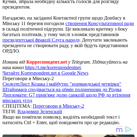
Кучми, зібрала необхідну кількість голосів для розгляду
президентом.
Нагадаємо, на засіданні Контактної групи щодо Донбасу в
Мінську 11 березня погодили
створення Консультативної ради
в складі політичної підгрупи. Це викликало критику з боку
багатьох політиків, у тому числі з-поміж представників
президентської фракції Слуга народу
. Депутати закликають
президента не створювати раду, у якій будуть представники
ОРДЛО.
Новини від
Корреспондент.net
у Telegram. Підписуйтесь на
наш канал
https://t.me/korrespondentnet
.
Читайте Korrespondent.net в Google News
Переговори в Мінську-2
Сюжет
Лист Козака і майбутнє "нормандської четвірки"
Штайнмаєр сподівається на обмін полоненими до Різдва
Дипломати: G7 прив'яже долю санкцій щодо РФ до втілення
мінських угод
СПЕЦТЕМА:
Переговори в Мінську-2
ТЕГИ:
Владимир Зеленский
Якщо ви помітили помилку, виділіть необхідний текст і
натисніть Ctrl + Enter, щоб повідомити про це редакцію.