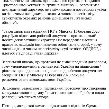
Тож Зеленський заявив, що вважає, що протокол засідання
Тристоронньої контактної групи в Мінську 11 березня має
декларативний характер, не є міжнародним договором з усіма
витікаючими наслідками і жодним чином не легітимізує
суб'єктність окремих районів Донецької та Луганської
областей.
"За результатами засідання ТКГ в Мінську 11 березня 2020
року було підписано робочий документ - протокол, який
носить декларативний характер і не передбачає настання
правових наслідків (виникнення зобов'язань сторін), у тому
числі жодним чином не легітимізує суб'єктність ОРДЛО", -
йдеться у відповіді глави держави.
Зеленський вказав, що протокол не є міжнародним договором,
тому уповноваження президентом України на підписання /
рішення про відкликання підписів під робочою документом
засідання ТКГ у Мінську 11 березня 2020 року не
регламентоване законодавством України.
За словами Зеленського, підписання протоколу про створення
консультативного органу "є частиною поточної роботи щодо
реалізації комплексу заходів".
Петиція, автор якої вимагав відкликання підписів Єрмака і