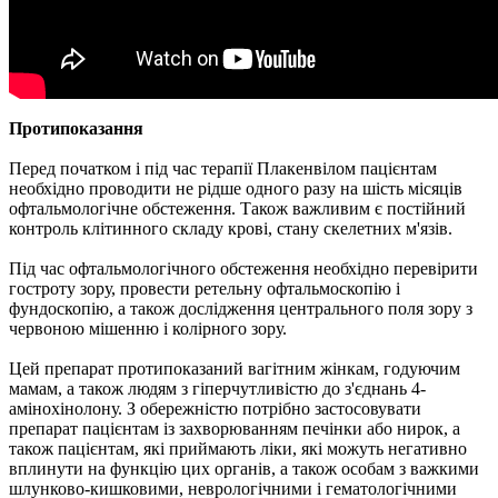
Протипоказання
Перед початком і під час терапії Плакенвілом пацієнтам
необхідно проводити не рідше одного разу на шість місяців
офтальмологічне обстеження. Також важливим є постійний
контроль клітинного складу крові, стану скелетних м'язів.
Під час офтальмологічного обстеження необхідно перевірити
гостроту зору, провести ретельну офтальмоскопію і
фундоскопію, а також дослідження центрального поля зору з
червоною мішенню і колірного зору.
Цей препарат протипоказаний вагітним жінкам, годуючим
мамам, а також людям з гіперчутливістю до з'єднань 4-
амінохінолону. З обережністю потрібно застосовувати
препарат пацієнтам із захворюванням печінки або нирок, а
також пацієнтам, які приймають ліки, які можуть негативно
вплинути на функцію цих органів, а також особам з важкими
шлунково-кишковими, неврологічними і гематологічними