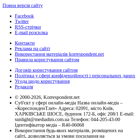
Повна версія сайту
Facebook
Twitter
RSS-стрічки
E-mail розсилка
Контакти
Реклама на сайті
Використання матеріалів korrespondent.net
Правила користування сайтом
Договір користування сайтом
Політика у сфері конфіденційності і персональних даних
Угода щодо користування
Редакція
© 2000-2026, Korrespondent.net
Суб'єкт у сфері онлайн-медіа Назва онлайн-медіа –
«КореспонденТ.net» Адреса: 02091, місто Київ,
ХАРКІВСЬКЕ ШОСЕ, будинок 172-Б, офіс 208/1 E-mail:
sunlight@mediadim.com.ua
Телефон: 044-205-43-00
Ідентифікатор медіа – R40-06068
Використання будь-яких матеріалів, розміщених на
сайті, дозволяється за умови посилання на