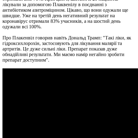
лікували за допомогою Плаквенілу в поєднанні з
антибіотиком азитроміцином. Цікаво, що вони одужали ще
швидше. Уже на третій день негативний результат на
коронавірус отримали 83% учасників, а на шостий день
одужали всі 100%.
Про Плакенвіл говорив навіть Дональд Трамп: "Такі ліки, як
гідроксихлорохін, застосовують для лікування малярії та
артритів. Це дуже сильні ліки. Препарат показав дуже
обнадійливі результати. Ми маємо намір негайно зробити
препарат доступним".