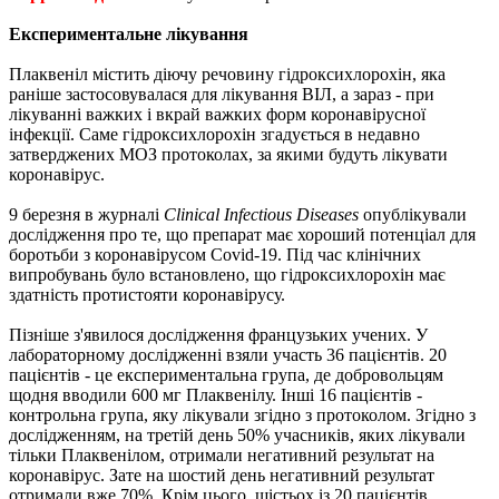
Експериментальне лікування
Плаквеніл містить діючу речовину гідроксихлорохін, яка
раніше застосовувалася для лікування ВІЛ, а зараз - при
лікуванні важких і вкрай важких форм коронавірусної
інфекції. Саме гідроксихлорохін згадується в недавно
затверджених МОЗ протоколах, за якими будуть лікувати
коронавірус.
9 березня в журналі
Clinical Infectious Diseases
опублікували
дослідження про те, що препарат має хороший потенціал для
боротьби з коронавірусом Covid-19. Під час клінічних
випробувань було встановлено, що гідроксихлорохін має
здатність протистояти коронавірусу.
Пізніше з'явилося дослідження французьких учених. У
лабораторному дослідженні взяли участь 36 пацієнтів. 20
пацієнтів - це експериментальна група, де добровольцям
щодня вводили 600 мг Плаквенілу. Інші 16 пацієнтів -
контрольна група, яку лікували згідно з протоколом. Згідно з
дослідженням, на третій день 50% учасників, яких лікували
тільки Плаквенілом, отримали негативний результат на
коронавірус. Зате на шостий день негативний результат
отримали вже 70%. Крім цього, шістьох із 20 пацієнтів