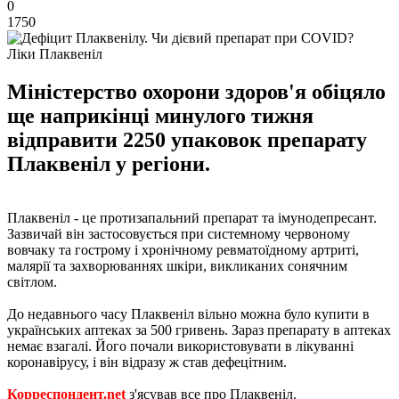
0
1750
Ліки Плаквеніл
Міністерство охорони здоров'я обіцяло
ще наприкінці минулого тижня
відправити 2250 упаковок препарату
Плаквеніл у регіони.
Плаквеніл - це протизапальний препарат та імунодепресант.
Зазвичай він застосовується при системному червоному
вовчаку та гострому і хронічному ревматоїдному артриті,
малярії та захворюваннях шкіри, викликаних сонячним
світлом.
До недавнього часу Плаквеніл вільно можна було купити в
українських аптеках за 500 гривень. Зараз препарату в аптеках
немає взагалі. Його почали використовувати в лікуванні
коронавірусу, і він відразу ж став дефецітним.
Корреспондент.net
з'ясував все про Плаквеніл.