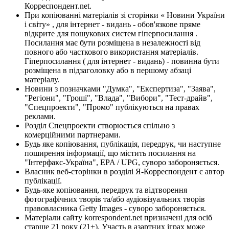
Корреспондент.net.
При копіюванні матеріалів зі сторінки « Новини України
і світу» , для інтернет - видань - обов'язкове пряме
відкрите для пошукових систем гіперпосилання .
Посилання має бути розміщена в незалежності від
повного або часткового використання матеріалів.
Гіперпосилання ( для інтернет - видань) - повинна бути
розміщена в підзаголовку або в першому абзаці
матеріалу.
Новини з позначками "Думка", "Експертиза", "Заява",
"Регіони", "Гроші", "Влада", "Вибори", "Тест-драйв",
"Спецпроекти", "Промо" публікуються на правах
реклами.
Розділ Спецпроекти створюється спільно з
комерційними партнерами.
Будь яке копіювання, публікація, передрук, чи наступне
поширення інформації, що містить посилання на
"Інтерфакс-Україна", EPA / UPG, суворо забороняється.
Власник веб-сторінки в розділі Я-Корреспондент є автор
публікації.
Будь-яке копіювання, передрук та відтворення
фотографічних творів та/або аудіовізуальних творів
правовласника Getty Images - суворо забороняється.
Матеріали сайту korrespondent.net призначені для осіб
старше 21 року (21+). Участь в азартних іграх може