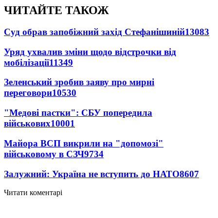
ЧИТАЙТЕ ТАКОЖ
Суд обрав запобіжний захід Стефанішиній
13083
Уряд ухвалив зміни щодо відстрочки від
мобілізації
11349
Зеленський зробив заяву про мирні
переговори
10530
"Медові пастки": СБУ попередила
військових
10001
Майора ВСП викрили на "допомозі"
військовому в СЗЧ
9734
Залужний: Україна не вступить до НАТО
8607
Читати коментарі