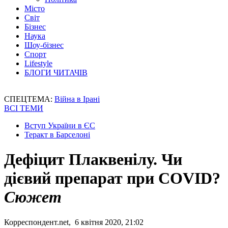
Місто
Світ
Бізнес
Наука
Шоу-бізнес
Спорт
Lifestyle
БЛОГИ ЧИТАЧІВ
СПЕЦТЕМА:
Війна в Ірані
ВСІ ТЕМИ
Вступ України в ЄС
Теракт в Барселоні
Дефіцит Плаквенілу. Чи
дієвий препарат при COVID?
Сюжет
Корреспондент.net, 6 квітня 2020, 21:02