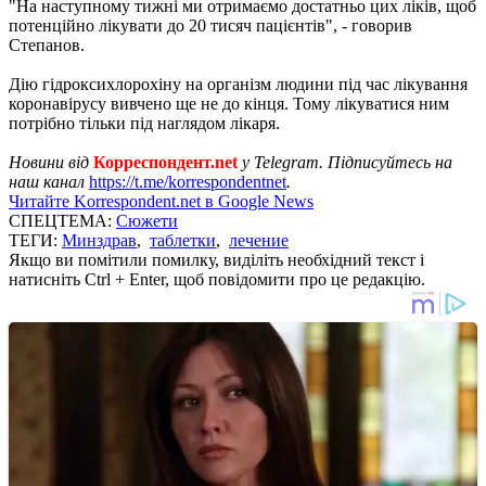
"На наступному тижні ми отримаємо достатньо цих ліків, щоб
потенційно лікувати до 20 тисяч пацієнтів", - говорив
Степанов.
Дію гідроксихлорохіну на організм людини під час лікування
коронавірусу вивчено ще не до кінця. Тому лікуватися ним
потрібно тільки під наглядом лікаря.
Новини від
Корреспондент.net
у Telegram. Підписуйтесь на
наш канал
https://t.me/korrespondentnet
.
Читайте Korrespondent.net в Google News
СПЕЦТЕМА:
Сюжети
ТЕГИ:
Минздрав
,
таблетки
,
лечение
Якщо ви помітили помилку, виділіть необхідний текст і
натисніть Ctrl + Enter, щоб повідомити про це редакцію.