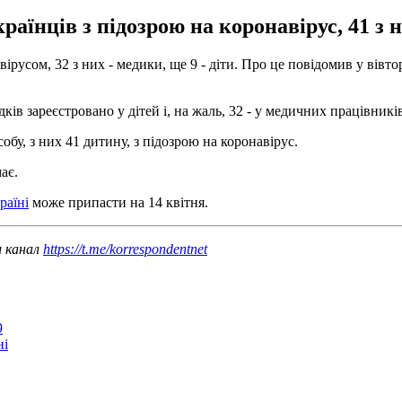
аїнців з підозрою на коронавірус, 41 з ни
ірусом, 32 з них - медики, ще 9 - діти. Про це повідомив у вівто
ків зареєстровано у дітей і, на жаль, 32 - у медичних працівників
обу, з них 41 дитину, з підозрою на коронавірус.
ає.
раїні
може припасти на 14 квітня.
ш канал
https://t.me/korrespondentnet
9
ні