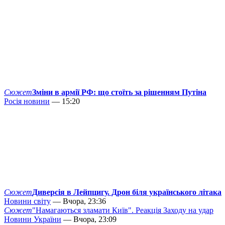
Сюжет
Зміни в армії РФ: що стоїть за рішенням Путіна
Росія новини
— 15:20
Сюжет
Диверсія в Лейпцигу. Дрон біля українського літака
Новини світу
— Вчора, 23:36
Сюжет
"Намагаються зламати Київ". Реакція Заходу на удар
Новини України
— Вчора, 23:09