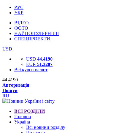
РУС
УКР
ВІДЕО
ФОТО
НАЙПОПУЛЯРНІШІ
СПЕЦПРОЕКТИ
USD
USD
44.4190
EUR
51.3207
Всі курси валют
44.4190
Авторизація
Пошук
RU
ВСІ РОЗДІЛИ
Головна
Україна
Всі новини розділу
Політика