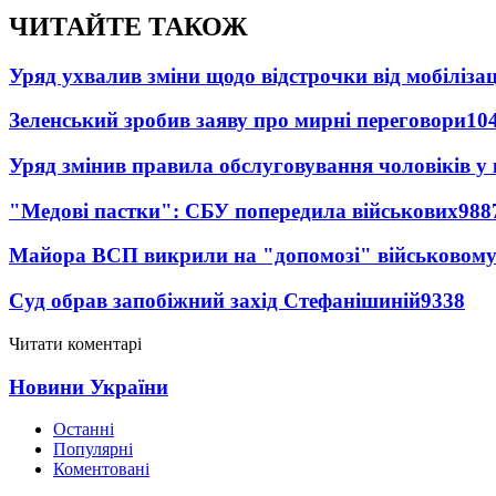
ЧИТАЙТЕ ТАКОЖ
Уряд ухвалив зміни щодо відстрочки від мобілізац
Зеленський зробив заяву про мирні переговори
10
Уряд змінив правила обслуговування чоловіків у
"Медові пастки": СБУ попередила військових
988
Майора ВСП викрили на "допомозі" військовому
Суд обрав запобіжний захід Стефанішиній
9338
Читати коментарі
Новини України
Останні
Популярні
Коментовані