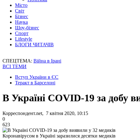
Місто
Світ
Бізнес
Наука
Шоу-бізнес
Спорт
Lifestyle
БЛОГИ ЧИТАЧІВ
СПЕЦТЕМА:
Війна в Ірані
ВСІ ТЕМИ
Вступ України в ЄС
Теракт в Барселоні
В Україні COVID-19 за добу в
Корреспондент.net, 7 квітня 2020, 10:15
0
623
Коронавірусом в Україні заразилися десятки медиків