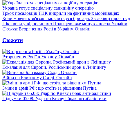
Україна готує спеціальну санкційну операцію
Трьох посадовців ТЦК викрили на фіктивних мобілізаціях
Коли мовчить зв'язок - мовчить уся бригада. Зв'язківці просять
Пік кризи у відносинах з Польщею вже минув - посол України
Сюжет
Вторгнення Росії в Україну. Онлайн
Сюжети
Вторгнення Росії в Україну. Онлайн
Ескалація для Європи. Російський дрон в Лейпцигу
Війна на Близькому Сході. Онлайн
Зміни в армії РФ: що стоїть за рішенням Путіна
Підсумки 05.08: Удар по Києву і брак антибалістики