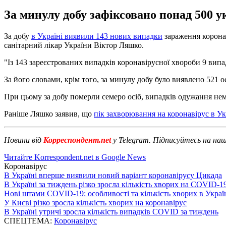
За минулу добу зафіксовано понад 500 укр
За добу
в Україні виявили 143 нових випадки
зараження коронав
санітарний лікар України Віктор Ляшко.
"Із 143 зареєстрованих випадків коронавірусної хвороби 9 випад
За його словами, крім того, за минулу добу було виявлено 521 ос
При цьому за добу померли семеро осіб, випадків одужання нем
Раніше Ляшко заявив, що
пік захворювання на коронавірус в Ук
Новини від
Корреспондент.net
у Telegram. Підписуйтесь на на
Читайте Korrespondent.net в Google News
Коронавірус
В Україні вперше виявили новий варіант коронавірусу Цикада
В Україні за тиждень різко зросла кількість хворих на COVID-1
Нові штами COVID-19: особливості та кількість хворих в Украї
У Києві різко зросла кількість хворих на коронавірус
В Україні утричі зросла кількість випадків COVID за тиждень
СПЕЦТЕМА:
Коронавірус