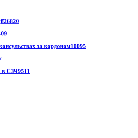
ії
26820
409
 консульствах за кордоном
10095
7
 в СЗЧ
9511