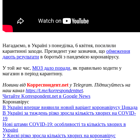
Нагадаємо, в Україні з понеділка, 6 квітня, посилили
карантинні заходи. Президент уже зазначив, що
обмеження
дають результати
в боротьбі з пандемією коронавірусу.
У той же час,
МОЗ дало поради
, як правильно ходити у
магазин в період карантину.
Новини від
Корреспондент.net
у Telegram. Підписуйтесь на
наш канал
https://t.me/korrespondentnet
.
Читайте Korrespondent.net в Google News
Коронавірус
В Україні вперше виявили новий варіант коронавірусу Цикада
В Україні за тиждень різко зросла кількість хворих на COVID-
19
Нові штами COVID-19: особливості та кількість хворих в
Україні
У Києві різко зросла кількість хворих на коронавірус