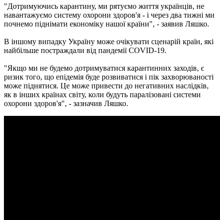
"Дотримуючись карантину, ми рятуємо життя українців, не
навантажуємо систему охорони здоров'я - і через два тижні ми
почнемо піднімати економіку нашої країни", - заявив Ляшко.
В іншому випадку Україну може очікувати сценарій країн, які
найбільше постраждали від пандемії COVID-19.
"Якщо ми не будемо дотримуватися карантинних заходів, є
ризик того, що епідемія буде розвиватися і пік захворюваності
може піднятися. Це може привести до негативних наслідків,
як в інших країнах світу, коли будуть паралізовані системи
охорони здоров'я", - зазначив Ляшко.