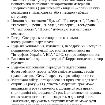
повного або часткового використання матеріалів.
Гіперпосилання ( для інтернет - видань) - повинна бути
розміщена в підзаголовку або в першому абзаці
матеріалу.
Новини з позначками "Думка", "Експертиза", "Заява",
"Регіони", "Гроші", "Влада", "Вибори", "Тест-драйв",
"Спецпроекти", "Промо" публікуються на правах
реклами.
Розділ Спецпроекти створюється спільно з
комерційними партнерами.
Будь яке копіювання, публікація, передрук, чи наступне
поширення інформації, що містить посилання на
"Інтерфакс-Україна", EPA / UPG, суворо забороняється.
Власник веб-сторінки в розділі Я-Корреспондент є автор
публікації.
Будь-яке копіювання, передрук та відтворення
фотографічних творів та/або аудіовізуальних творів
правовласника Getty Images - суворо забороняється.
Матеріали сайту korrespondent.net призначені для осіб
старше 21 року (21+). Участь в азартних іграх може
викликати ігрову залежність. Дотримуйтесь правил
(принципів) відповідальної гри. При виявленні перших
ознак залежності негайно зверніться до спеціаліста.
Пам'ятайте, що участь в азартних іграх не може бути