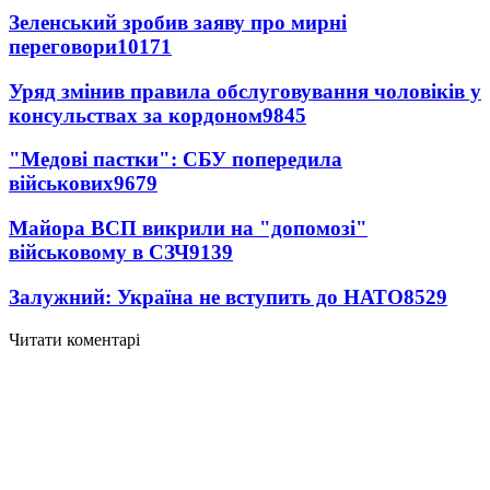
Зеленський зробив заяву про мирні
переговори
10171
Уряд змінив правила обслуговування чоловіків у
консульствах за кордоном
9845
"Медові пастки": СБУ попередила
військових
9679
Майора ВСП викрили на "допомозі"
військовому в СЗЧ
9139
Залужний: Україна не вступить до НАТО
8529
Читати коментарі