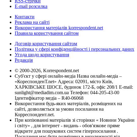
RSS-стрічки
E-mail розсилка
Контакти
Реклама на сайті
Використання матеріалів korrespondent.net
Правила користування сайтом
Договір користування сайтом
Політика у сфері конфіденційності і персональних даних
Угода щодо користування
Редакція
© 2000-2026, Korrespondent.net
Суб'єкт у сфері онлайн-медіа Назва онлайн-медіа –
«КореспонденТ.net» Адреса: 02091, місто Київ,
ХАРКІВСЬКЕ ШОСЕ, будинок 172-Б, офіс 208/1 E-mail:
sunlight@mediadim.com.ua
Телефон: 044-205-43-00
Ідентифікатор медіа – R40-06068
Використання будь-яких матеріалів, розміщених на
сайті, дозволяється за умови посилання на
Корреспондент.net.
При копіюванні матеріалів зі сторінки « Новини України
і світу» , для інтернет - видань - обов'язкове пряме
відкрите для пошукових систем гіперпосилання .
Посилання має бути розміщена в незалежності від