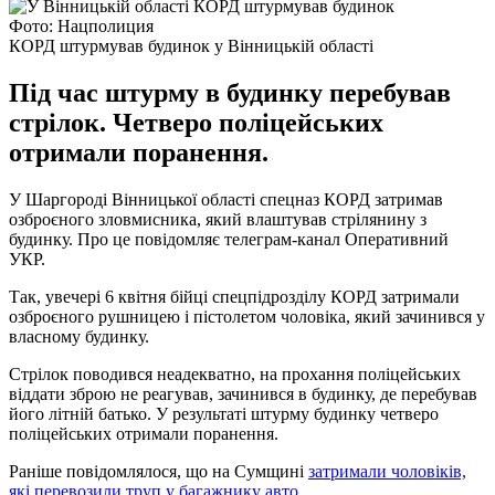
Фото: Нацполиция
КОРД штурмував будинок у Вінницькій області
Під час штурму в будинку перебував
стрілок. Четверо поліцейських
отримали поранення.
У Шаргороді Вінницької області спецназ КОРД затримав
озброєного зловмисника, який влаштував стрілянину з
будинку. Про це повідомляє телеграм-канал Оперативний
УКР.
Так, увечері 6 квітня бійці спецпідрозділу КОРД затримали
озброєного рушницею і пістолетом чоловіка, який зачинився у
власному будинку.
Стрілок поводився неадекватно, на прохання поліцейських
віддати зброю не реагував, зачинився в будинку, де перебував
його літній батько. У результаті штурму будинку четверо
поліцейських отримали поранення.
Раніше повідомлялося, що на Сумщині
затримали чоловіків,
які перевозили труп у багажнику авто
.