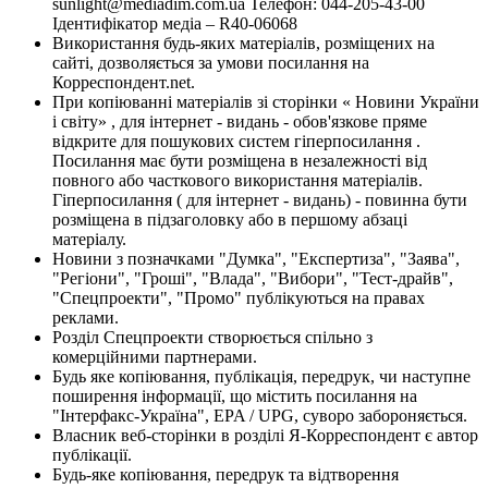
sunlight@mediadim.com.ua
Телефон: 044-205-43-00
Ідентифікатор медіа – R40-06068
Використання будь-яких матеріалів, розміщених на
сайті, дозволяється за умови посилання на
Корреспондент.net.
При копіюванні матеріалів зі сторінки « Новини України
і світу» , для інтернет - видань - обов'язкове пряме
відкрите для пошукових систем гіперпосилання .
Посилання має бути розміщена в незалежності від
повного або часткового використання матеріалів.
Гіперпосилання ( для інтернет - видань) - повинна бути
розміщена в підзаголовку або в першому абзаці
матеріалу.
Новини з позначками "Думка", "Експертиза", "Заява",
"Регіони", "Гроші", "Влада", "Вибори", "Тест-драйв",
"Спецпроекти", "Промо" публікуються на правах
реклами.
Розділ Спецпроекти створюється спільно з
комерційними партнерами.
Будь яке копіювання, публікація, передрук, чи наступне
поширення інформації, що містить посилання на
"Інтерфакс-Україна", EPA / UPG, суворо забороняється.
Власник веб-сторінки в розділі Я-Корреспондент є автор
публікації.
Будь-яке копіювання, передрук та відтворення