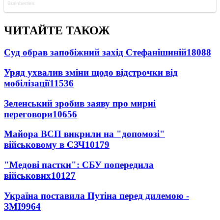
ЧИТАЙТЕ ТАКОЖ
Суд обрав запобіжний захід Стефанішиній
18088
Уряд ухвалив зміни щодо відстрочки від
мобілізації
11536
Зеленський зробив заяву про мирні
переговори
10656
Майора ВСП викрили на "допомозі"
військовому в СЗЧ
10179
"Медові пастки": СБУ попередила
військових
10127
Україна поставила Путіна перед дилемою -
ЗМІ
9964