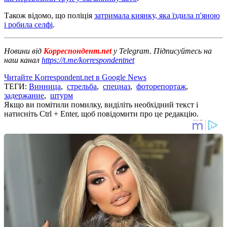
Також відомо, що поліція
затримала киянку, яка їздила п'яною
і робила селфі
.
Новини від
Корреспондент.net
у Telegram. Підписуйтесь на
наш канал
https://t.me/korrespondentnet
Читайте Korrespondent.net в Google News
ТЕГИ:
Винница
,
стрельба
,
спецназ
,
фоторепортаж
,
задержание
,
штурм
Якщо ви помітили помилку, виділіть необхідний текст і
натисніть Ctrl + Enter, щоб повідомити про це редакцію.