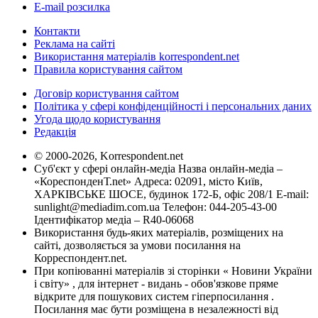
E-mail розсилка
Контакти
Реклама на сайті
Використання матеріалів korrespondent.net
Правила користування сайтом
Договір користування сайтом
Політика у сфері конфіденційності і персональних даних
Угода щодо користування
Редакція
© 2000-2026, Korrespondent.net
Суб'єкт у сфері онлайн-медіа Назва онлайн-медіа –
«КореспонденТ.net» Адреса: 02091, місто Київ,
ХАРКІВСЬКЕ ШОСЕ, будинок 172-Б, офіс 208/1 E-mail:
sunlight@mediadim.com.ua
Телефон: 044-205-43-00
Ідентифікатор медіа – R40-06068
Використання будь-яких матеріалів, розміщених на
сайті, дозволяється за умови посилання на
Корреспондент.net.
При копіюванні матеріалів зі сторінки « Новини України
і світу» , для інтернет - видань - обов'язкове пряме
відкрите для пошукових систем гіперпосилання .
Посилання має бути розміщена в незалежності від