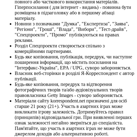
повного або часткового використання матеріалів.
Гіперпосилання ( для інтернет - видань) - повинна бути
розміщена в підзаголовку або в першому абзаці
матеріалу.
Новини з позначками "Думка", "Експертиза", "Заява",
"Регіони", "Гроші", "Влада", "Вибори", "Тест-драйв",
"Спецпроекти", "Промо" публікуються на правах
реклами.
Розділ Спецпроекти створюється спільно з
комерційними партнерами.
Будь яке копіювання, публікація, передрук, чи наступне
поширення інформації, що містить посилання на
"Інтерфакс-Україна", EPA / UPG, суворо забороняється.
Власник веб-сторінки в розділі Я-Корреспондент є автор
публікації.
Будь-яке копіювання, передрук та відтворення
фотографічних творів та/або аудіовізуальних творів
правовласника Getty Images - суворо забороняється.
Матеріали сайту korrespondent.net призначені для осіб
старше 21 року (21+). Участь в азартних іграх може
викликати ігрову залежність. Дотримуйтесь правил
(принципів) відповідальної гри. При виявленні перших
ознак залежності негайно зверніться до спеціаліста.
Пам'ятайте, що участь в азартних іграх не може бути
джерелом доходів або альтернативою роботі.