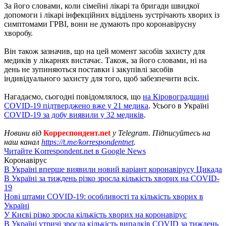
За його словами, коли сімейні лікарі та бригади швидкої
допомоги і лікарі інфекційних відділень зустрічають хворих із
симптомами ГРВІ, вони не думають про коронавірусну
хворобу.
Він також зазначив, що на цей момент засобів захисту для
медиків у лікарнях вистачає. Також, за його словами, ні на
день не зупиняються поставки і закупівлі засобів
індивідуального захисту для того, щоб забезпечити всіх.
Нагадаємо, сьогодні повідомлялося, що
на Кіровоградщині
COVID-19 підтверджено вже у 21 медика
. Усього в Україні
COVID-19 за добу виявили у 32 медиків
.
Новини від
Корреспондент.net
у Telegram. Підписуйтесь на
наш канал
https://t.me/korrespondentnet
.
Читайте Korrespondent.net в Google News
Коронавірус
В Україні вперше виявили новий варіант коронавірусу Цикада
В Україні за тиждень різко зросла кількість хворих на COVID-
19
Нові штами COVID-19: особливості та кількість хворих в
Україні
У Києві різко зросла кількість хворих на коронавірус
В Україні утричі зросла кількість випадків COVID за тиждень