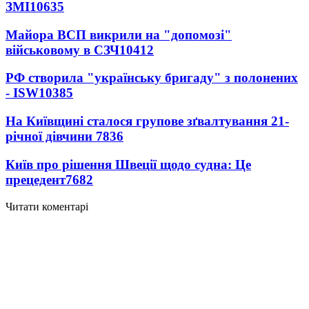
ЗМІ
10635
Майора ВСП викрили на "допомозі"
військовому в СЗЧ
10412
РФ створила "українську бригаду" з полонених
- ISW
10385
На Київщині сталося групове зґвалтування 21-
річної дівчини
7836
Київ про рішення Швеції щодо судна: Це
прецедент
7682
Читати коментарі