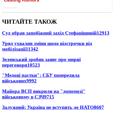
ЧИТАЙТЕ ТАКОЖ
Суд обрав запобіжний захід Стефанішиній
12913
Уряд ухвалив зміни щодо відстрочки від
мобілізації
11342
Зеленський зробив заяву про мирні
переговори
10523
"Медові пастки": СБУ попередила
військових
9992
Майора ВСП викрили на "допомозі"
військовому в СЗЧ
9715
Залужний: Україна не вступить до НАТО
8607