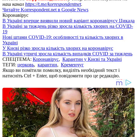
наш канал
https://t.me/korrespondentnet
.
Читайте Korrespondent.net в Google News
Коронавірус
В Україні вперше виявили новий варіант коронавірусу Цикада
В Україні за тиждень різко зросла кількість хворих на COVID-
19
Нові штами COVID-19: особливості та кількість хворих в
Україні
У Києві різко зросла кількість хворих на коронавірус
В Україні утричі зросла кількість випадків COVID за тиждень
СПЕЦТЕМА:
Коронавірус
,
Карантин у Києві та Україні
ТЕГИ:
церковь
,
карантин
,
Кременчуг
Якщо ви помітили помилку, виділіть необхідний текст і
натисніть Ctrl + Enter, щоб повідомити про це редакцію.