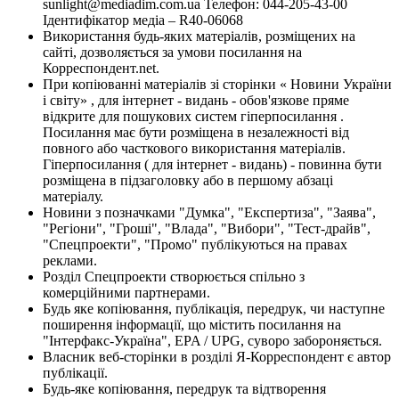
sunlight@mediadim.com.ua
Телефон: 044-205-43-00
Ідентифікатор медіа – R40-06068
Використання будь-яких матеріалів, розміщених на
сайті, дозволяється за умови посилання на
Корреспондент.net.
При копіюванні матеріалів зі сторінки « Новини України
і світу» , для інтернет - видань - обов'язкове пряме
відкрите для пошукових систем гіперпосилання .
Посилання має бути розміщена в незалежності від
повного або часткового використання матеріалів.
Гіперпосилання ( для інтернет - видань) - повинна бути
розміщена в підзаголовку або в першому абзаці
матеріалу.
Новини з позначками "Думка", "Експертиза", "Заява",
"Регіони", "Гроші", "Влада", "Вибори", "Тест-драйв",
"Спецпроекти", "Промо" публікуються на правах
реклами.
Розділ Спецпроекти створюється спільно з
комерційними партнерами.
Будь яке копіювання, публікація, передрук, чи наступне
поширення інформації, що містить посилання на
"Інтерфакс-Україна", EPA / UPG, суворо забороняється.
Власник веб-сторінки в розділі Я-Корреспондент є автор
публікації.
Будь-яке копіювання, передрук та відтворення