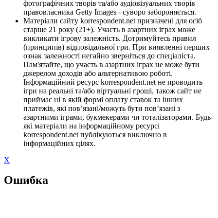
фотографічних творів та/або аудіовізуальних творів
правовласника Getty Images - суворо забороняється.
Матеріали сайту korrespondent.net призначені для осіб
старше 21 року (21+). Участь в азартних іграх може
викликати ігрову залежність. Дотримуйтесь правил
(принципів) відповідальної гри. При виявленні перших
ознак залежності негайно зверніться до спеціаліста.
Пам'ятайте, що участь в азартних іграх не може бути
джерелом доходів або альтернативою роботі.
Інформаційний ресурс korrespondent.net не проводить
ігри на реальні та/або віртуальні гроші, також сайт не
приймає ні в якій формі оплату ставок та інших
платежів, які пов’язані/можуть бути пов’язані з
азартними іграми, букмекерами чи тоталізаторами. Будь-
які матеріали на інформаційному ресурсі
korrespondent.net публікуються виключно в
інформаційних цілях.
X
Ошибка