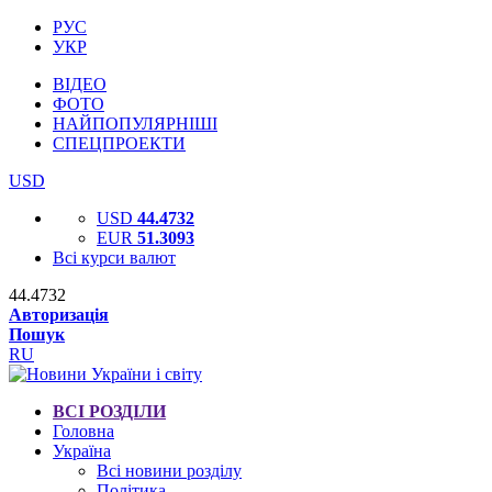
РУС
УКР
ВІДЕО
ФОТО
НАЙПОПУЛЯРНІШІ
СПЕЦПРОЕКТИ
USD
USD
44.4732
EUR
51.3093
Всі курси валют
44.4732
Авторизація
Пошук
RU
ВСІ РОЗДІЛИ
Головна
Україна
Всі новини розділу
Політика