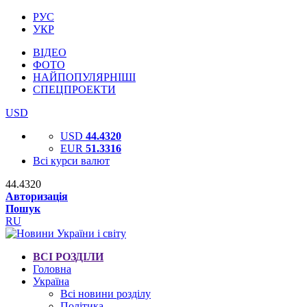
РУС
УКР
ВІДЕО
ФОТО
НАЙПОПУЛЯРНІШІ
СПЕЦПРОЕКТИ
USD
USD
44.4320
EUR
51.3316
Всі курси валют
44.4320
Авторизація
Пошук
RU
ВСІ РОЗДІЛИ
Головна
Україна
Всі новини розділу
Політика