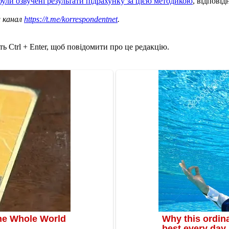
були озвучені результати підрахунку за цією методикою
, відповід
ш канал
https://t.me/korrespondentnet
.
ь Ctrl + Enter, щоб повідомити про це редакцію.