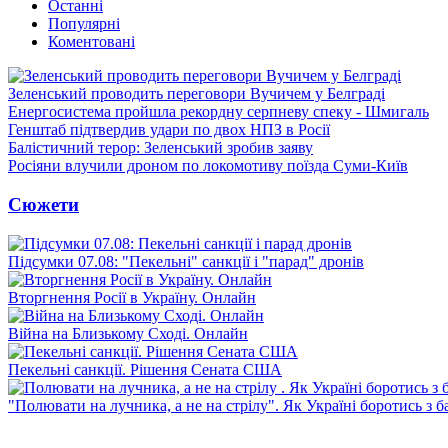
Останні
Популярні
Коментовані
Зеленський проводить переговори Вучичем у Белграді
Енергосистема пройшла рекордну серпневу спеку - Шмигаль
Генштаб підтвердив удари по двох НПЗ в Росії
Балістичний терор: Зеленський зробив заяву
Росіяни влучили дроном по локомотиву поїзда Суми-Київ
Сюжети
Підсумки 07.08: "Пекельні" санкції і "парад" дронів
Вторгнення Росії в Україну. Онлайн
Війна на Близькому Сході. Онлайн
Пекельні санкції. Рішення Сената США
"Полювати на лучника, а не на стрілу". Як Україні боротись з 