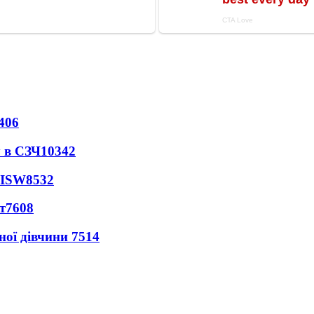
406
 в СЗЧ
10342
 ISW
8532
т
7608
ної дівчини
7514