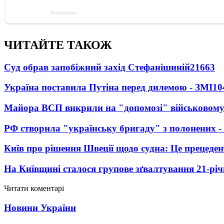
ЧИТАЙТЕ ТАКОЖ
Суд обрав запобіжний захід Стефанішиній
21663
Україна поставила Путіна перед дилемою - ЗМІ
10
Майора ВСП викрили на "допомозі" військовому
РФ створила "українську бригаду" з полонених -
Київ про рішення Швеції щодо судна: Це прецеден
На Київщині сталося групове зґвалтування 21-річ
Читати коментарі
Новини України