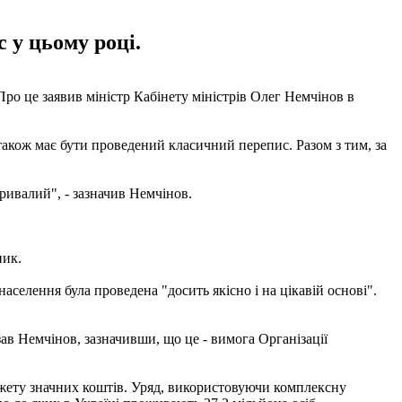
 у цьому році.
о це заявив міністр Кабінету міністрів Олег Немчінов в
також має бути проведений класичний перепис. Разом з тим, за
тривалий", - зазначив Немчінов.
ник.
аселення була проведена "досить якісно і на цікавій основі".
ав Немчінов, зазначивши, що це - вимога Організації
бюджету значних коштів. Уряд, використовуючи комплексну