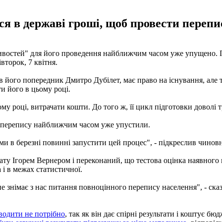
ся в державі гроші, щоб провести перепис
ивостей" для його проведення найближчим часом уже упущено. Пр
івторок, 7 квітня.
в його попередник Дмитро Дубілет, має право на існування, але 
и його в цьому році.
му році, витрачати кошти. До того ж, її цикл підготовки доволі 
 перепису найближчим часом уже упустили.
 ми в березні повинні запустити цей процес", - підкреслив чинов
ату Ігорем Вернером і переконаний, що тестова оцінка наявного н
 і в межах статистичної.
е знімає з нас питання повноцінного перепису населення", - сказ
водити не потрібно
, так як він дає спірні результати і коштує 