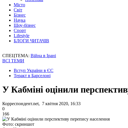
Місто
Світ
Бізнес
Наука
Шоу-бізнес
Спорт
Lifestyle
БЛОГИ ЧИТАЧІВ
СПЕЦТЕМА:
Війна в Ірані
ВСІ ТЕМИ
Вступ України в ЄС
Теракт в Барселоні
У Кабміні оцінили перспектив
Корреспондент.net, 7 квітня 2020, 16:33
0
166
Фото: скриншот