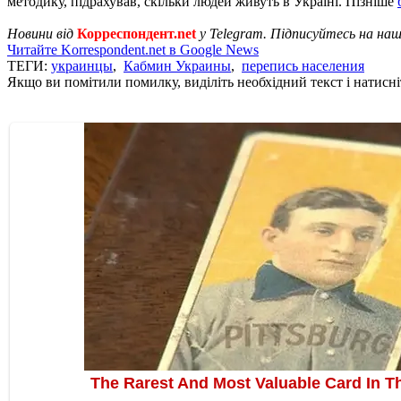
методику, підрахував, скільки людей живуть в Україні. Пізніше
Новини від
Корреспондент.net
у Telegram. Підписуйтесь на на
Читайте Korrespondent.net в Google News
ТЕГИ:
украинцы
,
Кабмин Украины
,
перепись населения
Якщо ви помітили помилку, виділіть необхідний текст і натисніт