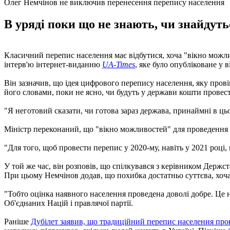
Олег Немчінов не виключив перенесення перепису населення
В уряді поки що не знають, чи знайдуть
Класичний перепис населення має відбутися, хоча "вікно можл
інтерв'ю інтернет-виданню
UA-Times
, яке було опубліковане у в
Він зазначив, що ідея цифрового перепису населення, яку прові
його словами, поки не ясно, чи будуть у держави кошти провест
"Я неготовий сказати, чи готова зараз держава, принаймні в цьо
Міністр переконаний, що "вікно можливостей" для проведення
"Для того, щоб провести перепис у 2020-му, навіть у 2021 році,
У той же час, він розповів, що спілкувався з керівником Держст
При цьому Немчінов додав, що похибка достатньо суттєва, хоча
"Тобто оцінка наявного населення проведена доволі добре. Це н
Об'єднаних Націй і правлячої партії.
Раніше
Дубілет заявив, що традиційний перепис населення про