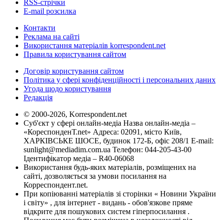
RSS-стрічки
E-mail розсилка
Контакти
Реклама на сайті
Використання матеріалів korrespondent.net
Правила користування сайтом
Договір користування сайтом
Політика у сфері конфіденційності і персональних даних
Угода щодо користування
Редакція
© 2000-2026, Korrespondent.net
Суб'єкт у сфері онлайн-медіа Назва онлайн-медіа –
«КореспонденТ.net» Адреса: 02091, місто Київ,
ХАРКІВСЬКЕ ШОСЕ, будинок 172-Б, офіс 208/1 E-mail:
sunlight@mediadim.com.ua
Телефон: 044-205-43-00
Ідентифікатор медіа – R40-06068
Використання будь-яких матеріалів, розміщених на
сайті, дозволяється за умови посилання на
Корреспондент.net.
При копіюванні матеріалів зі сторінки « Новини України
і світу» , для інтернет - видань - обов'язкове пряме
відкрите для пошукових систем гіперпосилання .