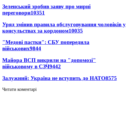
Зеленський зробив заяву про мирні
переговори
10351
Уряд змінив правила обслуговування чоловіків у
консульствах за кордоном
10035
"Медові пастки": СБУ попередила
військових
9844
Майора ВСП викрили на "допомозі"
військовому в СЗЧ
9442
Залужний: Україна не вступить до НАТО
8575
Читати коментарі