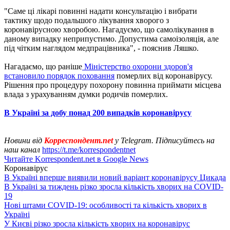
"Саме ці лікарі повинні надати консультацію і вибрати
тактику щодо подальшого лікування хворого з
коронавірусною хворобою. Нагадуємо, що самолікування в
даному випадку неприпустимо. Допустима самоізоляція, але
під чітким наглядом медпрацівника", - пояснив Ляшко.
Нагадаємо, що раніше
Міністерство охорони здоров'я
встановило порядок поховання
померлих від коронавірусу.
Рішення про процедуру похорону повинна приймати місцева
влада з урахуванням думки родичів померлих.
В Україні за добу понад 200 випадків коронавірусу
Новини від
Корреспондент.net
у Telegram. Підписуйтесь на
наш канал
https://t.me/korrespondentnet
Читайте Korrespondent.net в Google News
Коронавірус
В Україні вперше виявили новий варіант коронавірусу Цикада
В Україні за тиждень різко зросла кількість хворих на COVID-
19
Нові штами COVID-19: особливості та кількість хворих в
Україні
У Києві різко зросла кількість хворих на коронавірус