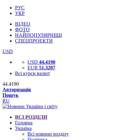
РУС
УКР
ВІДЕО
ФОТО
НАЙПОПУЛЯРНІШІ
СПЕЦПРОЕКТИ
USD
USD
44.4190
EUR
51.3207
Всі курси валют
44.4190
Авторизація
Пошук
RU
ВСІ РОЗДІЛИ
Головна
Україна
Всі новини розділу
Політика