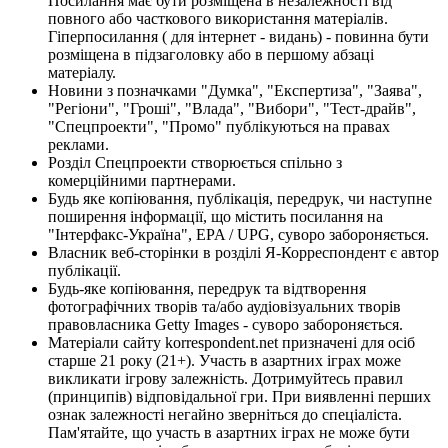
Посилання має бути розміщена в незалежності від
повного або часткового використання матеріалів.
Гіперпосилання ( для інтернет - видань) - повинна бути
розміщена в підзаголовку або в першому абзаці
матеріалу.
Новини з позначками "Думка", "Експертиза", "Заява",
"Регіони", "Гроші", "Влада", "Вибори", "Тест-драйв",
"Спецпроекти", "Промо" публікуються на правах
реклами.
Розділ Спецпроекти створюється спільно з
комерційними партнерами.
Будь яке копіювання, публікація, передрук, чи наступне
поширення інформації, що містить посилання на
"Інтерфакс-Україна", EPA / UPG, суворо забороняється.
Власник веб-сторінки в розділі Я-Корреспондент є автор
публікації.
Будь-яке копіювання, передрук та відтворення
фотографічних творів та/або аудіовізуальних творів
правовласника Getty Images - суворо забороняється.
Матеріали сайту korrespondent.net призначені для осіб
старше 21 року (21+). Участь в азартних іграх може
викликати ігрову залежність. Дотримуйтесь правил
(принципів) відповідальної гри. При виявленні перших
ознак залежності негайно зверніться до спеціаліста.
Пам'ятайте, що участь в азартних іграх не може бути