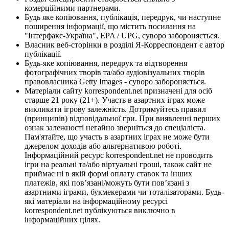
комерційними партнерами.
Будь яке копіювання, публікація, передрук, чи наступне
поширення інформації, що містить посилання на
"Інтерфакс-Україна", EPA / UPG, суворо забороняється.
Власник веб-сторінки в розділі Я-Корреспондент є автор
публікації.
Будь-яке копіювання, передрук та відтворення
фотографічних творів та/або аудіовізуальних творів
правовласника Getty Images - суворо забороняється.
Матеріали сайту korrespondent.net призначені для осіб
старше 21 року (21+). Участь в азартних іграх може
викликати ігрову залежність. Дотримуйтесь правил
(принципів) відповідальної гри. При виявленні перших
ознак залежності негайно зверніться до спеціаліста.
Пам'ятайте, що участь в азартних іграх не може бути
джерелом доходів або альтернативою роботі.
Інформаційний ресурс korrespondent.net не проводить
ігри на реальні та/або віртуальні гроші, також сайт не
приймає ні в якій формі оплату ставок та інших
платежів, які пов’язані/можуть бути пов’язані з
азартними іграми, букмекерами чи тоталізаторами. Будь-
які матеріали на інформаційному ресурсі
korrespondent.net публікуються виключно в
інформаційних цілях.