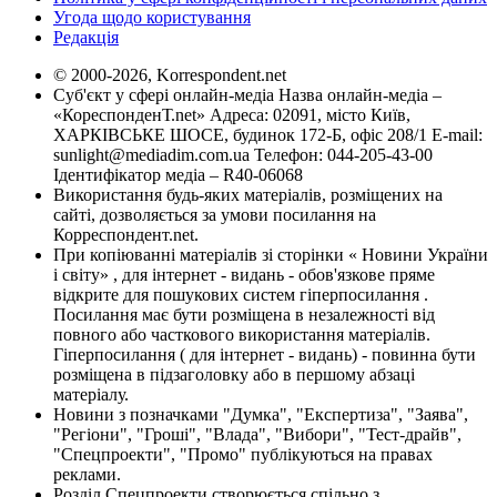
Угода щодо користування
Редакція
© 2000-2026, Korrespondent.net
Суб'єкт у сфері онлайн-медіа Назва онлайн-медіа –
«КореспонденТ.net» Адреса: 02091, місто Київ,
ХАРКІВСЬКЕ ШОСЕ, будинок 172-Б, офіс 208/1 E-mail:
sunlight@mediadim.com.ua
Телефон: 044-205-43-00
Ідентифікатор медіа – R40-06068
Використання будь-яких матеріалів, розміщених на
сайті, дозволяється за умови посилання на
Корреспондент.net.
При копіюванні матеріалів зі сторінки « Новини України
і світу» , для інтернет - видань - обов'язкове пряме
відкрите для пошукових систем гіперпосилання .
Посилання має бути розміщена в незалежності від
повного або часткового використання матеріалів.
Гіперпосилання ( для інтернет - видань) - повинна бути
розміщена в підзаголовку або в першому абзаці
матеріалу.
Новини з позначками "Думка", "Експертиза", "Заява",
"Регіони", "Гроші", "Влада", "Вибори", "Тест-драйв",
"Спецпроекти", "Промо" публікуються на правах
реклами.
Розділ Спецпроекти створюється спільно з