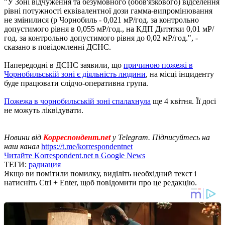
"У Зоні відчуження та безумовного (обов'язкового) відселення
рівні потужності еквівалентної дози гамма-випромінювання
не змінилися (р Чорнобиль - 0,021 мР/год. за контрольно
допустимого рівня в 0,055 мР/год., на КДП Дитятки 0,01 мР/
год. за контрольно допустимого рівня до 0,02 мР/год.", -
сказано в повідомленні ДСНС.
Напередодні в ДСНС заявили, що
причиною пожежі в
Чорнобильській зоні є діяльність людини
, на місці інциденту
буде працювати слідчо-оперативна група.
Пожежа в чорнобильській зоні спалахнула
ще 4 квітня. Її досі
не можуть ліквідувати.
Новини від
Корреспондент.net
у Telegram. Підписуйтесь на
наш канал
https://t.me/korrespondentnet
Читайте Korrespondent.net в Google News
ТЕГИ:
радиация
Якщо ви помітили помилку, виділіть необхідний текст і
натисніть Ctrl + Enter, щоб повідомити про це редакцію.