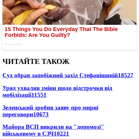
ЧИТАЙТЕ ТАКОЖ
Суд обрав запобіжний захід Стефанішиній
18527
Уряд ухвалив зміни щодо відстрочки від
мобілізації
11551
Зеленський зробив заяву про мирні
переговори
10673
Майора ВСП викрили на "допомозі"
військовому в СЗЧ
10221