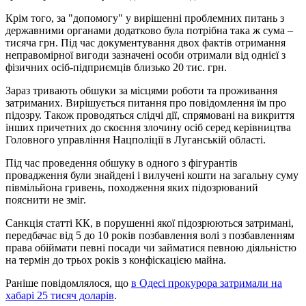
Крім того, за "допомогу" у вирішенні проблемних питань з
державними органами додатково була потрібна така ж сума –
тисяча грн. Під час документування двох фактів отримання
неправомірної вигоди зазначені особи отримали від однієї з
фізичних осіб-підприємців близько 20 тис. грн.
Зараз тривають обшуки за місцями роботи та проживання
затриманих. Вирішується питання про повідомлення їм про
підозру. Також проводяться слідчі дії, спрямовані на викриття
інших причетних до скоєння злочину осіб серед керівництва
Головного управління Нацполіції в Луганській області.
Під час проведення обшуку в одного з фігурантів
провадження були знайдені і вилучені кошти на загальну суму
півмільйона гривень, походження яких підозрюваний
пояснити не зміг.
Санкція статті КК, в порушенні якої підозрюються затримані,
передбачає від 5 до 10 років позбавлення волі з позбавленням
права обіймати певні посади чи займатися певною діяльністю
на термін до трьох років з конфіскацією майна.
Раніше повідомлялося, що
в Одесі прокурора затримали на
хабарі 25 тисяч доларів
.