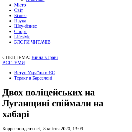
Місто
Світ
Бізнес
Наука
Шоу-бізнес
Спорт
Lifestyle
БЛОГИ ЧИТАЧІВ
СПЕЦТЕМА:
Війна в Ірані
ВСІ ТЕМИ
Вступ України в ЄС
Теракт в Барселоні
Двох поліцейських на
Луганщині спіймали на
хабарі
Корреспондент.net, 8 квітня 2020, 13:09