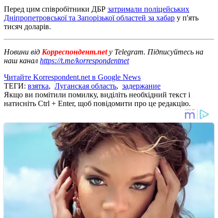
Перед цим співробітники ДБР
затримали поліцейських
Дніпропетровської та Запорізької областей за хабар
у п'ять
тисяч доларів.
Новини від
Корреспондент.net
у Telegram. Підписуйтесь на
наш канал
https://t.me/korrespondentnet
Читайте Korrespondent.net в Google News
ТЕГИ:
взятка
,
Луганская область
,
задержание
Якщо ви помітили помилку, виділіть необхідний текст і
натисніть Ctrl + Enter, щоб повідомити про це редакцію.