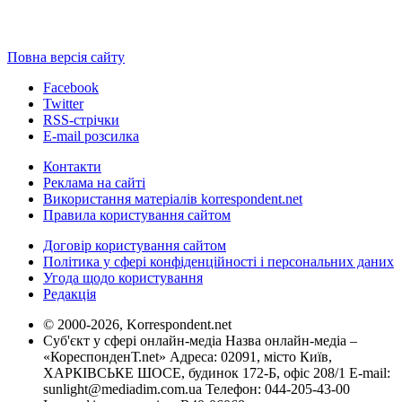
Повна версія сайту
Facebook
Twitter
RSS-стрічки
E-mail розсилка
Контакти
Реклама на сайті
Використання матеріалів korrespondent.net
Правила користування сайтом
Договір користування сайтом
Політика у сфері конфіденційності і персональних даних
Угода щодо користування
Редакція
© 2000-2026, Korrespondent.net
Суб'єкт у сфері онлайн-медіа Назва онлайн-медіа –
«КореспонденТ.net» Адреса: 02091, місто Київ,
ХАРКІВСЬКЕ ШОСЕ, будинок 172-Б, офіс 208/1 E-mail:
sunlight@mediadim.com.ua
Телефон: 044-205-43-00