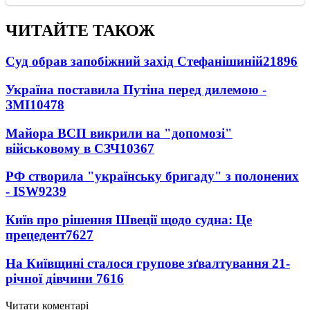
ЧИТАЙТЕ ТАКОЖ
Суд обрав запобіжний захід Стефанішиній
21896
Україна поставила Путіна перед дилемою -
ЗМІ
10478
Майора ВСП викрили на "допомозі"
військовому в СЗЧ
10367
РФ створила "українську бригаду" з полонених
- ISW
9239
Київ про рішення Швеції щодо судна: Це
прецедент
7627
На Київщині сталося групове зґвалтування 21-
річної дівчини
7616
Читати коментарі