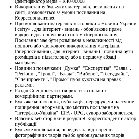
Ідентифікатор медіа – R40-06068
Використання будь-яких матеріалів, розміщених на
сайті, дозволяється за умови посилання на
Корреспондент.net.
При копіюванні матеріалів зі сторінки « Новини України
і світу» , для інтернет - видань - обов'язкове пряме
відкрите для пошукових систем гіперпосилання .
Посилання має бути розміщена в незалежності від
повного або часткового використання матеріалів.
Гіперпосилання ( для інтернет - видань) - повинна бути
розміщена в підзаголовку або в першому абзаці
матеріалу.
Новини з позначками "Думка", "Експертиза", "Заява",
"Регіони", "Гроші", "Влада", "Вибори", "Тест-драйв",
"Спецпроекти", "Промо" публікуються на правах
реклами.
Розділ Спецпроекти створюється спільно з
комерційними партнерами.
Будь яке копіювання, публікація, передрук, чи наступне
поширення інформації, що містить посилання на
"Інтерфакс-Україна", EPA / UPG, суворо забороняється.
Власник веб-сторінки в розділі Я-Корреспондент є автор
публікації.
Будь-яке копіювання, передрук та відтворення
фотографічних творів та/або аудіовізуальних творів