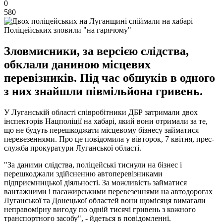
0
580
Поліцейських зловили "на гарячому"
Зловмисники, за версією слідства,
обклали даниною місцевих
перевізників. Під час обшуків в одного
з них знайшли півмільйона гривень.
У Луганській області співробітники ДБР затримали двох
інспекторів Нацполіції на хабарі, який вони отримали за те,
що не будуть перешкоджати місцевому бізнесу займатися
перевезеннями. Про це повідомила у вівторок, 7 квітня, прес-
служба прокуратури Луганської області.
"За даними слідства, поліцейські тиснули на бізнес і
перешкоджали здійсненню автоперевізниками
підприємницької діяльності. За можливість займатися
вантажними і пасажирськими перевезеннями на автодорогах
Луганської та Донецької областей вони щомісяця вимагали
неправомірну вигоду по одній тисячі гривень з кожного
транспортного засобу", - йдеться в повідомленні.