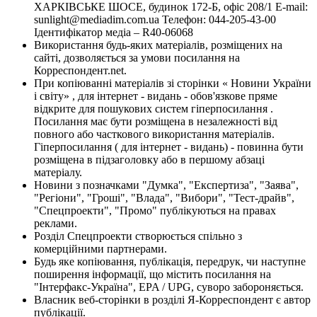
ХАРКІВСЬКЕ ШОСЕ, будинок 172-Б, офіс 208/1 E-mail:
sunlight@mediadim.com.ua
Телефон: 044-205-43-00
Ідентифікатор медіа – R40-06068
Використання будь-яких матеріалів, розміщених на
сайті, дозволяється за умови посилання на
Корреспондент.net.
При копіюванні матеріалів зі сторінки « Новини України
і світу» , для інтернет - видань - обов'язкове пряме
відкрите для пошукових систем гіперпосилання .
Посилання має бути розміщена в незалежності від
повного або часткового використання матеріалів.
Гіперпосилання ( для інтернет - видань) - повинна бути
розміщена в підзаголовку або в першому абзаці
матеріалу.
Новини з позначками "Думка", "Експертиза", "Заява",
"Регіони", "Гроші", "Влада", "Вибори", "Тест-драйв",
"Спецпроекти", "Промо" публікуються на правах
реклами.
Розділ Спецпроекти створюється спільно з
комерційними партнерами.
Будь яке копіювання, публікація, передрук, чи наступне
поширення інформації, що містить посилання на
"Інтерфакс-Україна", EPA / UPG, суворо забороняється.
Власник веб-сторінки в розділі Я-Корреспондент є автор
публікації.