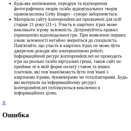
Будь-яке копіювання, передрук та відтворення
фотографічних творів та/або аудіовізуальних творів
правовласника Getty Images - суворо забороняється.
Матеріали сайту korrespondent.net призначені для осіб
старше 21 року (21+). Участь в азартних іграх може
викликати ігрову залежність. Дотримуйтесь правил
(принципів) відповідальної гри. При виявленні перших
ознак залежності негайно зверніться до спеціаліста.
Пам'ятайте, що участь в азартних іграх не може бути
джерелом доходів або альтернативою роботі.
Інформаційний ресурс korrespondent.net не проводить
ігри на реальні та/або віртуальні гроші, також сайт не
приймає ні в якій формі оплату ставок та інших
платежів, які пов’язані/можуть бути пов’язані з
азартними іграми, букмекерами чи тоталізаторами. Будь-
які матеріали на інформаційному ресурсі
korrespondent.net публікуються виключно в
інформаційних цілях.
X
Ошибка