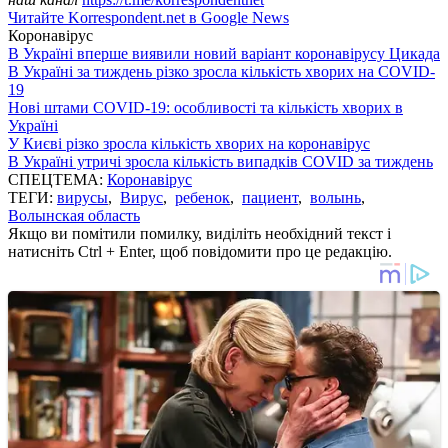
Читайте Korrespondent.net в Google News
Коронавірус
В Україні вперше виявили новий варіант коронавірусу Цикада
В Україні за тиждень різко зросла кількість хворих на COVID-
19
Нові штами COVID-19: особливості та кількість хворих в
Україні
У Києві різко зросла кількість хворих на коронавірус
В Україні утричі зросла кількість випадків COVID за тиждень
СПЕЦТЕМА:
Коронавірус
ТЕГИ:
вирусы
,
Вирус
,
ребенок
,
пациент
,
волынь
,
Волынская область
Якщо ви помітили помилку, виділіть необхідний текст і
натисніть Ctrl + Enter, щоб повідомити про це редакцію.