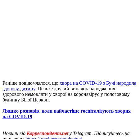
Раніше повідомлялося, що
хвора на COVID-19 з Бучі народила
здорову дитину
. Це вже другий випадок народження
здорового немовляти у хворої на коронавірус у пологовому
будинку Білої Церкви.
Ляшко розповів, коли найчастіше госпіталізують хворих
на COVID-19
Новини від
Корреспондент.net
у Telegram. Підписуйтесь на
наш канал
https://t.me/korrespondentnet