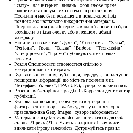
і світу» , для інтернет - видань - обов'язкове пряме
відкрите для пошукових систем гіперпосилання .
Посилання має бути розміщена в незалежності від
повного або часткового використання матеріалів.
Гіперпосилання ( для інтернет - видань) - повинна бути
розміщена в підзаголовку або в першому абзаці
матеріалу.
Новини з позначками "Думка", "Експертиза", "Заява",
"Регіони", "Гроші", "Влада", "Вибори", "Тест-драйв",
"Спецпроекти", "Промо" публікуються на правах
реклами.
Розділ Спецпроекти створюється спільно з
комерційними партнерами.
Будь яке копіювання, публікація, передрук, чи наступне
поширення інформації, що містить посилання на
"Інтерфакс-Україна", EPA / UPG, суворо забороняється.
Власник веб-сторінки в розділі Я-Корреспондент є автор
публікації.
Будь-яке копіювання, передрук та відтворення
фотографічних творів та/або аудіовізуальних творів
правовласника Getty Images - суворо забороняється.
Матеріали сайту korrespondent.net призначені для осіб
старше 21 року (21+). Участь в азартних іграх може
викликати ігрову залежність. Дотримуйтесь правил