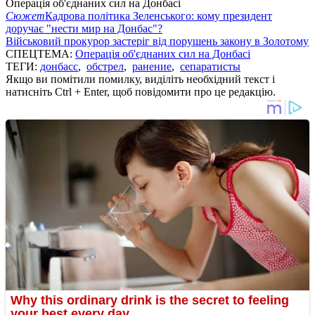
Операція об'єднаних сил на Донбасі
Сюжет
Кадрова політика Зеленського: кому президент
доручає "нести мир на Донбас"?
Військовий прокурор застеріг від порушень закону в Золотому
СПЕЦТЕМА:
Операція об'єднаних сил на Донбасі
ТЕГИ:
донбасс
,
обстрел
,
ранение
,
сепаратисты
Якщо ви помітили помилку, виділіть необхідний текст і
натисніть Ctrl + Enter, щоб повідомити про це редакцію.