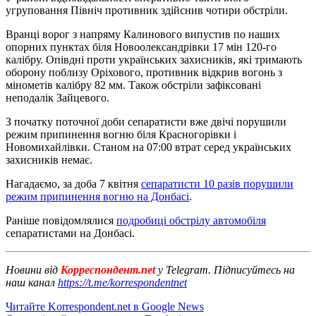
угруповання Північ противник здійснив чотири обстріли.
Вранці ворог з напряму Калинового випустив по наших
опорних пунктах біля Новоолександрівки 17 мін 120-го
калібру. Опівдні проти українських захисників, які тримають
оборону поблизу Оріхового, противник відкрив вогонь з
мінометів калібру 82 мм. Також обстріли зафіксовані
неподалік Зайцевого.
З початку поточної доби сепаратисти вже двічі порушили
режим припинення вогню біля Красногорівки і
Новомихайлівки. Станом на 07:00 втрат серед українських
захисників немає.
Нагадаємо, за доба 7 квітня
сепаратисти 10 разів порушили
режим припинення вогню на Донбасі
.
Раніше повідомлялися
подробиці обстрілу автомобіля
сепаратистами на Донбасі.
Новини від
Корреспондент.net
у Telegram. Підписуйтесь на
наш канал
https://t.me/korrespondentnet
Читайте Korrespondent.net в Google News