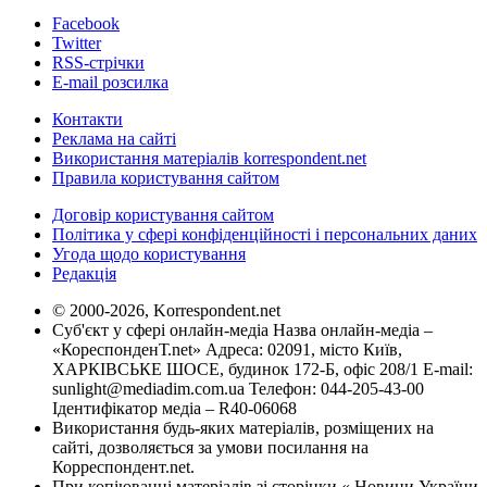
Facebook
Twitter
RSS-стрічки
E-mail розсилка
Контакти
Реклама на сайті
Використання матеріалів korrespondent.net
Правила користування сайтом
Договір користування сайтом
Політика у сфері конфіденційності і персональних даних
Угода щодо користування
Редакція
© 2000-2026, Korrespondent.net
Суб'єкт у сфері онлайн-медіа Назва онлайн-медіа –
«КореспонденТ.net» Адреса: 02091, місто Київ,
ХАРКІВСЬКЕ ШОСЕ, будинок 172-Б, офіс 208/1 E-mail:
sunlight@mediadim.com.ua
Телефон: 044-205-43-00
Ідентифікатор медіа – R40-06068
Використання будь-яких матеріалів, розміщених на
сайті, дозволяється за умови посилання на
Корреспондент.net.
При копіюванні матеріалів зі сторінки « Новини України