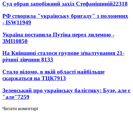
Суд обрав запобіжний захід Стефанішиній
22318
РФ створила "українську бригаду" з полонених
- ISW
11949
Україна поставила Путіна перед дилемою -
ЗМІ
10850
На Київщині сталося групове зґвалтування 21-
річної дівчини
8133
Стало відомо, в якій області найбільше
скаржаться на ТЦК
7913
Зеленський про українську балістику: Буде, але є
"але"
7259
Читати коментарі