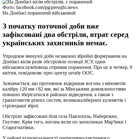
Фото: facebook.com/pg/pressjfo.news
На Донбасі поранений військовий
З початку поточної доби вже
зафіксовані два обстріли, втрат серед
українських захисників немає.
Упродовж минулої доби незаконні збройні формування на
Донбасі вісім разів обстріляли позиції ЗСУ, один
військовослужбовець отримав поранення. Про це в четвер, 9
квітня, повідомляє прес-центр штабу ООС.
Зазначається, що противник відкривав вогонь з мінометів
калібру 120 мм і 82 мм, які за Мінськими домовленостями
повинні зберігатися в районах відведення, а також з
гранатометів різних систем, великокаліберних кулеметів і
стрілецької зброї.
Обстріли зафіксовані біля села Павлопіль, Набережне,
Гнутове. Крім того, вогонь вели по захисниках Мар'їнки і
Старогнатівки.
У районі відповідальності оперативно-тактичного