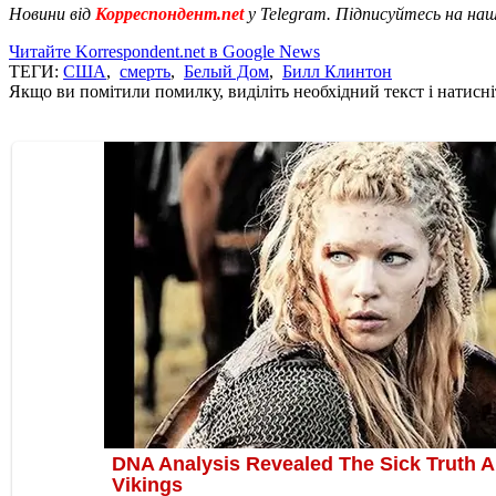
Новини від
Корреспондент.net
у Telegram. Підписуйтесь на на
Читайте Korrespondent.net в Google News
ТЕГИ:
США
,
смерть
,
Белый Дом
,
Билл Клинтон
Якщо ви помітили помилку, виділіть необхідний текст і натисніт