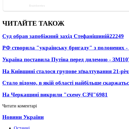
ЧИТАЙТЕ ТАКОЖ
Суд обрав запобіжний захід Стефанішиній
22249
РФ створила "українську бригаду" з полонених -
Україна поставила Путіна перед дилемою - ЗМІ
10
На Київщині сталося групове зґвалтування 21-річ
Стало відомо, в якій області найбільше скаржать
На Черкащині викрили "схему СЗЧ"
6981
Читати коментарі
Новини України
Останні