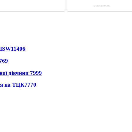
 ISW
11406
769
ної дівчини
7999
ся на ТЦК
7770