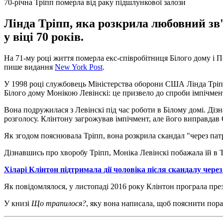
70-річна Тріпп померла від раку підшлункової залози
Лінда Тріпп, яка розкрила любовний з
у віці 70 років.
На 71-му році життя померла екс-співробітниця Білого дому і 
пише видання
New York Post
.
У 1998 році службовець Міністерства оборони США Лінда Тріп
Білого дому Монікою Левінскі: це призвело до спроби імпічмен
Вона подружилася з Левінскі під час роботи в Білому домі. Діз
розголосу. Клінтону загрожував імпічмент, але його виправдав
Як згодом пояснювала Тріпп, вона розкрила скандал "через патр
Дізнавшись про хворобу Тріпп, Моніка Левінскі побажала їй в
Хіларі Клінтон підтримала дії чоловіка після скандалу через
Як повідомлялося, у листопаді 2016 року Клінтон програла пре
У книзі
Що трапилося?
, яку вона написала, щоб пояснити пор