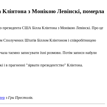
 Клінтона з Монікою Левінскі, померла
го президента США Білла Клінтона з Монікою Левінскі. Про це
ом Сполучених Штатів Біллом Клінтоном і співробітницею
очала таємно записувати їхні розмови. Потім записи набули
і і в прагненні "зірвати президентство" Клінтона.
тер
з
Гри Престолів.