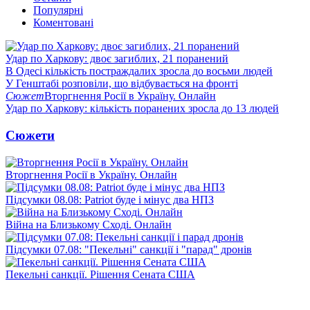
Популярні
Коментовані
Удар по Харкову: двоє загиблих, 21 поранений
В Одесі кількість постраждалих зросла до восьми людей
У Генштабі розповіли, що відбувається на фронті
Сюжет
Вторгнення Росії в Україну. Онлайн
Удар по Харкову: кількість поранених зросла до 13 людей
Сюжети
Вторгнення Росії в Україну. Онлайн
Підсумки 08.08: Patriot буде і мінус два НПЗ
Війна на Близькому Сході. Онлайн
Підсумки 07.08: "Пекельні" санкції і "парад" дронів
Пекельні санкції. Рішення Сената США