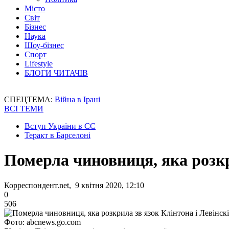
Місто
Світ
Бізнес
Наука
Шоу-бізнес
Спорт
Lifestyle
БЛОГИ ЧИТАЧІВ
СПЕЦТЕМА:
Війна в Ірані
ВСІ ТЕМИ
Вступ України в ЄС
Теракт в Барселоні
Померла чиновниця, яка розкр
Корреспондент.net, 9 квітня 2020, 12:10
0
506
Фото: abcnews.go.com