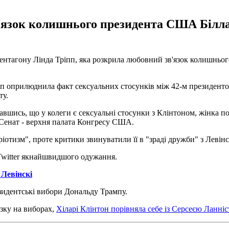
в'язок колишнього президента США Білла
Пентагону Лінда Тріпп, яка розкрила любовний зв'язок колишньо
п оприлюднила факт сексуальних стосунків між 42-м президент
ту.
навшись, що у колеги є сексуальні стосунки з Клінтоном, жінка п
 Сенат - верхня палата Конгресу США.
іотизм", проте критики звинуватили її в "зраді дружби" з Левінск
 Twitter якнайшвидшого одужання.
 Левінскі
зидентські вибори Дональду Трампу.
азку на виборах,
Хіларі Клінтон порівняла себе із Серсеєю Ланніс