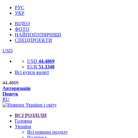
РУС
УКР
ВІДЕО
ФОТО
НАЙПОПУЛЯРНІШІ
СПЕЦПРОЕКТИ
USD
USD
44.4869
EUR
51.3348
Всі курси валют
44.4869
Авторизація
Пошук
RU
ВСІ РОЗДІЛИ
Головна
Україна
Всі новини розділу
Політика