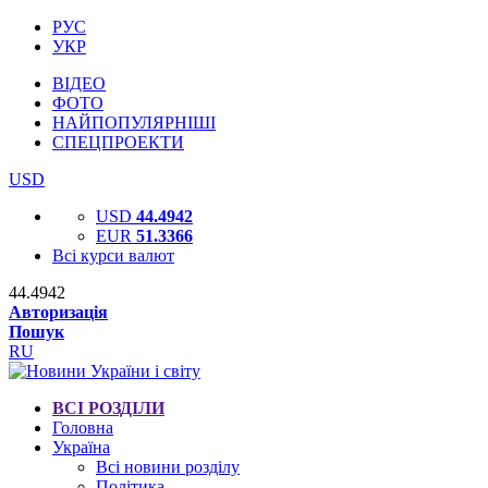
РУС
УКР
ВІДЕО
ФОТО
НАЙПОПУЛЯРНІШІ
СПЕЦПРОЕКТИ
USD
USD
44.4942
EUR
51.3366
Всі курси валют
44.4942
Авторизація
Пошук
RU
ВСІ РОЗДІЛИ
Головна
Україна
Всі новини розділу
Політика