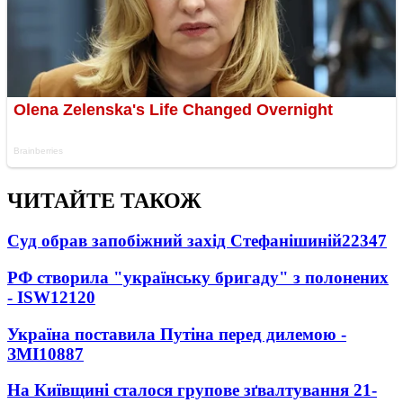
ЧИТАЙТЕ ТАКОЖ
Суд обрав запобіжний захід Стефанішиній
22347
РФ створила "українську бригаду" з полонених
- ISW
12120
Україна поставила Путіна перед дилемою -
ЗМІ
10887
На Київщині сталося групове зґвалтування 21-