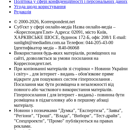
Політика у сфері конфіденційності і персональних даних
Угода щодо користування
Редакція
© 2000-2026, Korrespondent.net
Суб'єкт у сфері онлайн-медіа Назва онлайн-медіа –
«КореспонденТ.net» Адреса: 02091, місто Київ,
ХАРКІВСЬКЕ ШОСЕ, будинок 172-Б, офіс 208/1 E-mail:
sunlight@mediadim.com.ua
Телефон: 044-205-43-00
Ідентифікатор медіа – R40-06068
Використання будь-яких матеріалів, розміщених на
сайті, дозволяється за умови посилання на
Корреспондент.net.
При копіюванні матеріалів зі сторінки « Новини України
і світу» , для інтернет - видань - обов'язкове пряме
відкрите для пошукових систем гіперпосилання .
Посилання має бути розміщена в незалежності від
повного або часткового використання матеріалів.
Гіперпосилання ( для інтернет - видань) - повинна бути
розміщена в підзаголовку або в першому абзаці
матеріалу.
Новини з позначками "Думка", "Експертиза", "Заява",
"Регіони", "Гроші", "Влада", "Вибори", "Тест-драйв",
"Спецпроекти", "Промо" публікуються на правах
реклами.