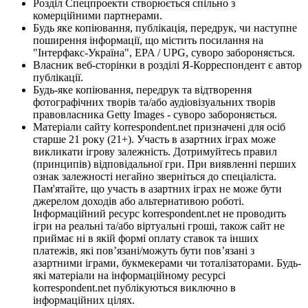
Розділ Спецпроекти створюється спільно з
комерційними партнерами.
Будь яке копіювання, публікація, передрук, чи наступне
поширення інформації, що містить посилання на
"Інтерфакс-Україна", EPA / UPG, суворо забороняється.
Власник веб-сторінки в розділі Я-Корреспондент є автор
публікації.
Будь-яке копіювання, передрук та відтворення
фотографічних творів та/або аудіовізуальних творів
правовласника Getty Images - суворо забороняється.
Матеріали сайту korrespondent.net призначені для осіб
старше 21 року (21+). Участь в азартних іграх може
викликати ігрову залежність. Дотримуйтесь правил
(принципів) відповідальної гри. При виявленні перших
ознак залежності негайно зверніться до спеціаліста.
Пам'ятайте, що участь в азартних іграх не може бути
джерелом доходів або альтернативою роботі.
Інформаційний ресурс korrespondent.net не проводить
ігри на реальні та/або віртуальні гроші, також сайт не
приймає ні в якій формі оплату ставок та інших
платежів, які пов’язані/можуть бути пов’язані з
азартними іграми, букмекерами чи тоталізаторами. Будь-
які матеріали на інформаційному ресурсі
korrespondent.net публікуються виключно в
інформаційних цілях.