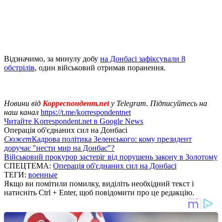
Відзначимо, за минулу добу
на Донбасі зафіксували 8
обстрілів
, один військовий отримав поранення.
Новини від
Корреспондент.net
у Telegram. Підписуйтесь на
наш канал
https://t.me/korrespondentnet
Читайте Korrespondent.net в Google News
Операція об'єднаних сил на Донбасі
Сюжет
Кадрова політика Зеленського: кому президент
доручає "нести мир на Донбас"?
Військовий прокурор застеріг від порушень закону в Золотому
СПЕЦТЕМА:
Операція об'єднаних сил на Донбасі
ТЕГИ:
военные
Якщо ви помітили помилку, виділіть необхідний текст і
натисніть Ctrl + Enter, щоб повідомити про це редакцію.