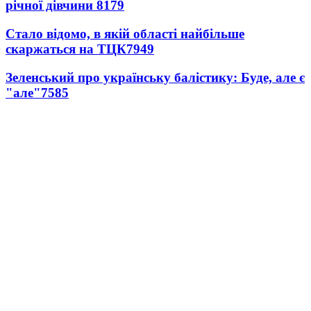
річної дівчини
8179
Стало відомо, в якій області найбільше
скаржаться на ТЦК
7949
Зеленський про українську балістику: Буде, але є
"але"
7585