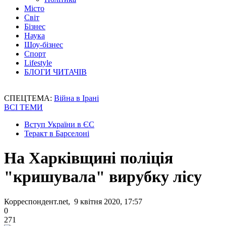
Місто
Світ
Бізнес
Наука
Шоу-бізнес
Спорт
Lifestyle
БЛОГИ ЧИТАЧІВ
СПЕЦТЕМА:
Війна в Ірані
ВСІ ТЕМИ
Вступ України в ЄС
Теракт в Барселоні
На Харківщині поліція
"кришувала" вирубку лісу
Корреспондент.net, 9 квітня 2020, 17:57
0
271