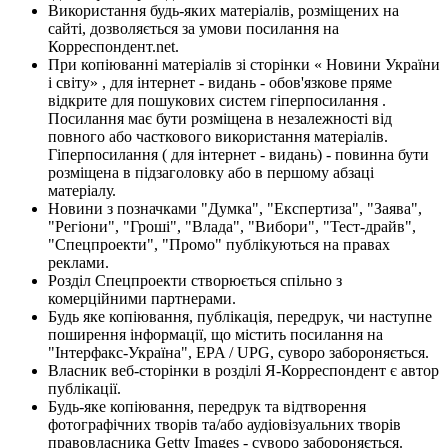
Використання будь-яких матеріалів, розміщених на
сайті, дозволяється за умови посилання на
Корреспондент.net.
При копіюванні матеріалів зі сторінки « Новини України
і світу» , для інтернет - видань - обов'язкове пряме
відкрите для пошукових систем гіперпосилання .
Посилання має бути розміщена в незалежності від
повного або часткового використання матеріалів.
Гіперпосилання ( для інтернет - видань) - повинна бути
розміщена в підзаголовку або в першому абзаці
матеріалу.
Новини з позначками "Думка", "Експертиза", "Заява",
"Регіони", "Гроші", "Влада", "Вибори", "Тест-драйв",
"Спецпроекти", "Промо" публікуються на правах
реклами.
Розділ Спецпроекти створюється спільно з
комерційними партнерами.
Будь яке копіювання, публікація, передрук, чи наступне
поширення інформації, що містить посилання на
"Інтерфакс-Україна", EPA / UPG, суворо забороняється.
Власник веб-сторінки в розділі Я-Корреспондент є автор
публікації.
Будь-яке копіювання, передрук та відтворення
фотографічних творів та/або аудіовізуальних творів
правовласника Getty Images - суворо забороняється.