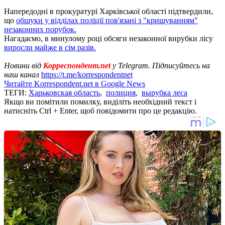
Напередодні в прокуратурі Харківської області підтвердили,
що
обшуки у відділах поліції пов'язані з "кришуванням"
незаконних порубок.
Нагадаємо, в минулому році обсяги незаконної вирубки лісу
виросли майже в сім разів.
Новини від
Корреспондент.net
у Telegram. Підписуйтесь на
наш канал
https://t.me/korrespondentnet
Читайте Korrespondent.net в Google News
ТЕГИ:
Харьковская область
,
полиция
,
вырубка леса
Якщо ви помітили помилку, виділіть необхідний текст і
натисніть Ctrl + Enter, щоб повідомити про це редакцію.