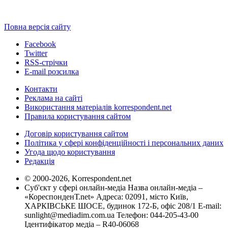
Повна версія сайту
Facebook
Twitter
RSS-стрічки
E-mail розсилка
Контакти
Реклама на сайті
Використання матеріалів korrespondent.net
Правила користування сайтом
Договір користування сайтом
Політика у сфері конфіденційності і персональних даних
Угода щодо користування
Редакція
© 2000-2026, Korrespondent.net
Суб'єкт у сфері онлайн-медіа Назва онлайн-медіа –
«КореспонденТ.net» Адреса: 02091, місто Київ,
ХАРКІВСЬКЕ ШОСЕ, будинок 172-Б, офіс 208/1 E-mail:
sunlight@mediadim.com.ua
Телефон: 044-205-43-00
Ідентифікатор медіа – R40-06068