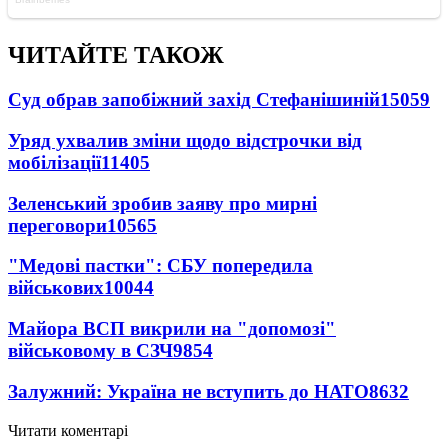
ЧИТАЙТЕ ТАКОЖ
Суд обрав запобіжний захід Стефанішиній
15059
Уряд ухвалив зміни щодо відстрочки від
мобілізації
11405
Зеленський зробив заяву про мирні
переговори
10565
"Медові пастки": СБУ попередила
військових
10044
Майора ВСП викрили на "допомозі"
військовому в СЗЧ
9854
Залужний: Україна не вступить до НАТО
8632
Читати коментарі