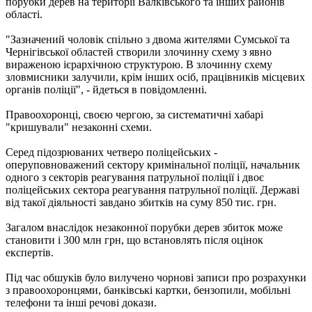
порубки дерев на території Валківського та інших районів
області.
"Зазначений чоловік спільно з двома жителями Сумської та
Чернігівської областей створили злочинну схему з явно
вираженою ієрархічною структурою. В злочинну схему
зловмисники залучили, крім інших осіб, працівників місцевих
органів поліції", - йдеться в повідомленні.
Правоохоронці, своєю чергою, за систематичні хабарі
"кришували" незаконні схеми.
Серед підозрюваних четверо поліцейських -
оперуповноважений сектору кримінальної поліції, начальник
одного з секторів реагування патрульної поліції і двоє
поліцейських сектора реагування патрульної поліції. Державі
від такої діяльності завдано збитків на суму 850 тис. грн.
Загалом внаслідок незаконної порубки дерев збиток може
становити і 300 млн грн, що встановлять після оцінок
експертів.
Під час обшуків було вилучено чорнові записи про розрахунки
з правоохоронцями, банківські картки, бензопили, мобільні
телефони та інші речові докази.