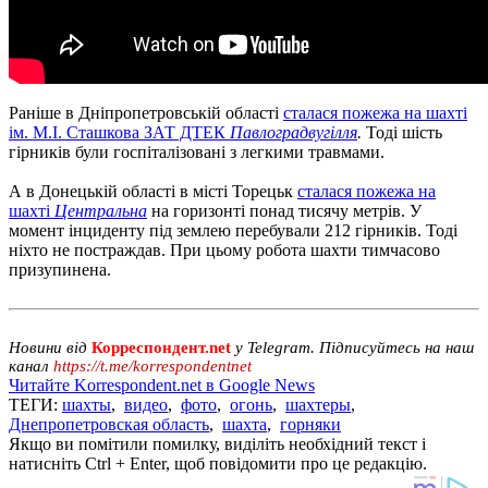
Раніше в Дніпропетровській області
сталася пожежа на шахті
ім. М.І. Сташкова ЗАТ ДТЕК
Павлоградвугілля
.
Тоді шість
гірників були госпіталізовані з легкими травмами.
А в Донецькій області в місті Торецьк
сталася пожежа на
шахті
Центральна
на горизонті понад тисячу метрів. У
момент інциденту під землею перебували 212 гірників. Тоді
ніхто не постраждав. При цьому робота шахти тимчасово
призупинена.
Новини від
Корреспондент.net
у Telegram. Підписуйтесь на наш
канал
https://t.me/korrespondentnet
Читайте Korrespondent.net в Google News
ТЕГИ:
шахты
,
видео
,
фото
,
огонь
,
шахтеры
,
Днепропетровская область
,
шахта
,
горняки
Якщо ви помітили помилку, виділіть необхідний текст і
натисніть Ctrl + Enter, щоб повідомити про це редакцію.