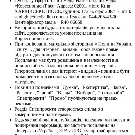
Суб'єкт у сфері онлайн-медіа Назва онлайн-медіа –
«КореспонденТ.net» Адреса: 02091, місто Київ,
ХАРКІВСЬКЕ ШОСЕ, будинок 172-Б, офіс 208/1 E-mail:
sunlight@mediadim.com.ua
Телефон: 044-205-43-00
Ідентифікатор медіа – R40-06068
Використання будь-яких матеріалів, розміщених на
сайті, дозволяється за умови посилання на
Корреспондент.net.
При копіюванні матеріалів зі сторінки « Новини України
і світу» , для інтернет - видань - обов'язкове пряме
відкрите для пошукових систем гіперпосилання .
Посилання має бути розміщена в незалежності від
повного або часткового використання матеріалів.
Гіперпосилання ( для інтернет - видань) - повинна бути
розміщена в підзаголовку або в першому абзаці
матеріалу.
Новини з позначками "Думка", "Експертиза", "Заява",
"Регіони", "Гроші", "Влада", "Вибори", "Тест-драйв",
"Спецпроекти", "Промо" публікуються на правах
реклами.
Розділ Спецпроекти створюється спільно з
комерційними партнерами.
Будь яке копіювання, публікація, передрук, чи наступне
поширення інформації, що містить посилання на
"Інтерфакс-Україна", EPA / UPG, суворо забороняється.