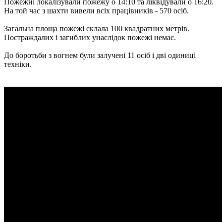
Пожежні локалізували пожежу о 14:10 та ліквідували о 16:20.
На той час з шахти вивели всіх працівників - 570 осіб.
Загальна площа пожежі склала 100 квадратних метрів.
Постраждалих і загиблих унаслідок пожежі немає.
До боротьби з вогнем були залучені 11 осіб і дві одиниці
техніки.