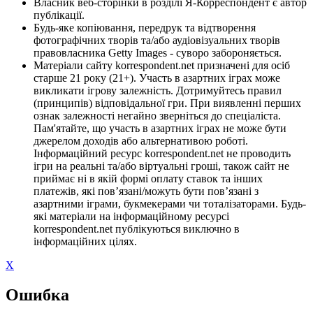
Власник веб-сторінки в розділі Я-Корреспондент є автор
публікації.
Будь-яке копіювання, передрук та відтворення
фотографічних творів та/або аудіовізуальних творів
правовласника Getty Images - суворо забороняється.
Матеріали сайту korrespondent.net призначені для осіб
старше 21 року (21+). Участь в азартних іграх може
викликати ігрову залежність. Дотримуйтесь правил
(принципів) відповідальної гри. При виявленні перших
ознак залежності негайно зверніться до спеціаліста.
Пам'ятайте, що участь в азартних іграх не може бути
джерелом доходів або альтернативою роботі.
Інформаційний ресурс korrespondent.net не проводить
ігри на реальні та/або віртуальні гроші, також сайт не
приймає ні в якій формі оплату ставок та інших
платежів, які пов’язані/можуть бути пов’язані з
азартними іграми, букмекерами чи тоталізаторами. Будь-
які матеріали на інформаційному ресурсі
korrespondent.net публікуються виключно в
інформаційних цілях.
X
Ошибка