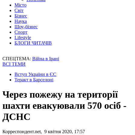
Місто
Світ
Бізнес
Наука
Шоу-бізнес
Спорт
Lifestyle
БЛОГИ ЧИТАЧІВ
СПЕЦТЕМА:
Війна в Ірані
ВСІ ТЕМИ
Вступ України в ЄС
Теракт в Барселоні
Через пожежу на території
шахти евакуювали 570 осіб -
ДСНС
Корреспондент.net, 9 квітня 2020, 17:57