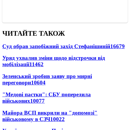
ЧИТАЙТЕ ТАКОЖ
Суд обрав запобіжний захід Стефанішиній
16679
Уряд ухвалив зміни щодо відстрочки від
мобілізації
11462
Зеленський зробив заяву про мирні
переговори
10604
"Медові пастки": СБУ попередила
військових
10077
Майора ВСП викрили на "допомозі"
військовому в СЗЧ
10022