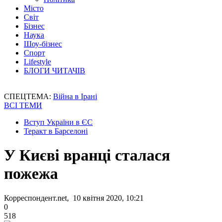
Місто
Світ
Бізнес
Наука
Шоу-бізнес
Спорт
Lifestyle
БЛОГИ ЧИТАЧІВ
СПЕЦТЕМА:
Війна в Ірані
ВСІ ТЕМИ
Вступ України в ЄС
Теракт в Барселоні
У Києві вранці сталася
пожежа
Корреспондент.net, 10 квітня 2020, 10:21
0
518