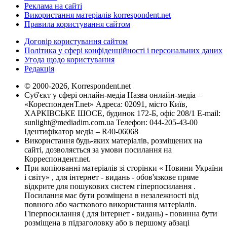
Реклама на сайті
Використання матеріалів korrespondent.net
Правила користування сайтом
Договір користування сайтом
Політика у сфері конфіденційності і персональних даних
Угода щодо користування
Редакція
© 2000-2026, Korrespondent.net
Суб'єкт у сфері онлайн-медіа Назва онлайн-медіа –
«КореспонденТ.net» Адреса: 02091, місто Київ,
ХАРКІВСЬКЕ ШОСЕ, будинок 172-Б, офіс 208/1 E-mail:
sunlight@mediadim.com.ua
Телефон: 044-205-43-00
Ідентифікатор медіа – R40-06068
Використання будь-яких матеріалів, розміщених на
сайті, дозволяється за умови посилання на
Корреспондент.net.
При копіюванні матеріалів зі сторінки « Новини України
і світу» , для інтернет - видань - обов'язкове пряме
відкрите для пошукових систем гіперпосилання .
Посилання має бути розміщена в незалежності від
повного або часткового використання матеріалів.
Гіперпосилання ( для інтернет - видань) - повинна бути
розміщена в підзаголовку або в першому абзаці