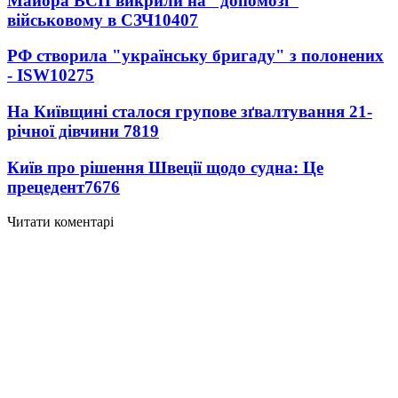
Майора ВСП викрили на "допомозі"
військовому в СЗЧ
10407
РФ створила "українську бригаду" з полонених
- ISW
10275
На Київщині сталося групове зґвалтування 21-
річної дівчини
7819
Київ про рішення Швеції щодо судна: Це
прецедент
7676
Читати коментарі