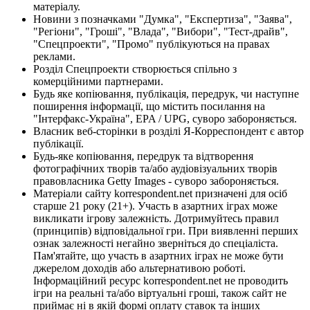
матеріалу.
Новини з позначками "Думка", "Експертиза", "Заява",
"Регіони", "Гроші", "Влада", "Вибори", "Тест-драйв",
"Спецпроекти", "Промо" публікуються на правах
реклами.
Розділ Спецпроекти створюється спільно з
комерційними партнерами.
Будь яке копіювання, публікація, передрук, чи наступне
поширення інформації, що містить посилання на
"Інтерфакс-Україна", EPA / UPG, суворо забороняється.
Власник веб-сторінки в розділі Я-Корреспондент є автор
публікації.
Будь-яке копіювання, передрук та відтворення
фотографічних творів та/або аудіовізуальних творів
правовласника Getty Images - суворо забороняється.
Матеріали сайту korrespondent.net призначені для осіб
старше 21 року (21+). Участь в азартних іграх може
викликати ігрову залежність. Дотримуйтесь правил
(принципів) відповідальної гри. При виявленні перших
ознак залежності негайно зверніться до спеціаліста.
Пам'ятайте, що участь в азартних іграх не може бути
джерелом доходів або альтернативою роботі.
Інформаційний ресурс korrespondent.net не проводить
ігри на реальні та/або віртуальні гроші, також сайт не
приймає ні в якій формі оплату ставок та інших