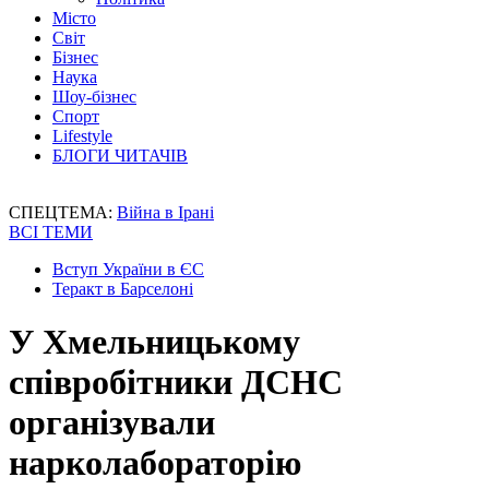
Місто
Світ
Бізнес
Наука
Шоу-бізнес
Спорт
Lifestyle
БЛОГИ ЧИТАЧІВ
СПЕЦТЕМА:
Війна в Ірані
ВСІ ТЕМИ
Вступ України в ЄС
Теракт в Барселоні
У Хмельницькому
співробітники ДСНС
організували
нарколабораторію