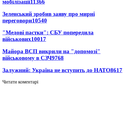
мобілізації
11366
Зеленський зробив заяву про мирні
переговори
10540
"Медові пастки": СБУ попередила
військових
10017
Майора ВСП викрили на "допомозі"
військовому в СЗЧ
9768
Залужний: Україна не вступить до НАТО
8617
Читати коментарі