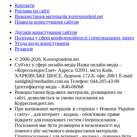
Контакти
Реклама на сайті
Використання матеріалів korrespondent.net
Правила користування сайтом
Договір користування сайтом
Політика у сфері конфіденційності і персональних даних
Угода щодо користування
Редакція
© 2000-2026, Korrespondent.net
Суб'єкт у сфері онлайн-медіа Назва онлайн-медіа –
«КореспонденТ.net» Адреса: 02091, місто Київ,
ХАРКІВСЬКЕ ШОСЕ, будинок 172-Б, офіс 208/1 E-mail:
sunlight@mediadim.com.ua
Телефон: 044-205-43-00
Ідентифікатор медіа – R40-06068
Використання будь-яких матеріалів, розміщених на
сайті, дозволяється за умови посилання на
Корреспондент.net.
При копіюванні матеріалів зі сторінки « Новини України
і світу» , для інтернет - видань - обов'язкове пряме
відкрите для пошукових систем гіперпосилання .
Посилання має бути розміщена в незалежності від
повного або часткового використання матеріалів.
Гіперпосилання ( для інтернет - видань) - повинна бути