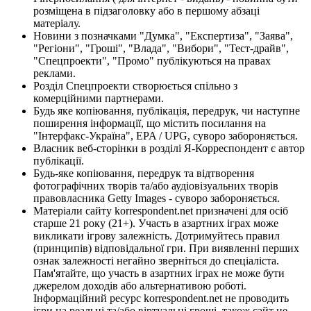
розміщена в підзаголовку або в першому абзаці
матеріалу.
Новини з позначками "Думка", "Експертиза", "Заява",
"Регіони", "Гроші", "Влада", "Вибори", "Тест-драйв",
"Спецпроекти", "Промо" публікуються на правах
реклами.
Розділ Спецпроекти створюється спільно з
комерційними партнерами.
Будь яке копіювання, публікація, передрук, чи наступне
поширення інформації, що містить посилання на
"Інтерфакс-Україна", EPA / UPG, суворо забороняється.
Власник веб-сторінки в розділі Я-Корреспондент є автор
публікації.
Будь-яке копіювання, передрук та відтворення
фотографічних творів та/або аудіовізуальних творів
правовласника Getty Images - суворо забороняється.
Матеріали сайту korrespondent.net призначені для осіб
старше 21 року (21+). Участь в азартних іграх може
викликати ігрову залежність. Дотримуйтесь правил
(принципів) відповідальної гри. При виявленні перших
ознак залежності негайно зверніться до спеціаліста.
Пам'ятайте, що участь в азартних іграх не може бути
джерелом доходів або альтернативою роботі.
Інформаційний ресурс korrespondent.net не проводить
ігри на реальні та/або віртуальні гроші, також сайт не