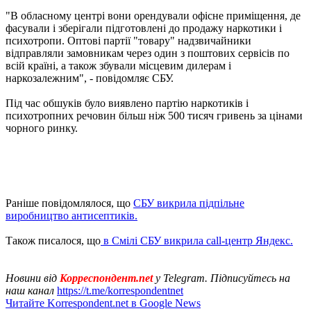
"В обласному центрі вони орендували офісне приміщення, де
фасували і зберігали підготовлені до продажу наркотики і
психотропи. Оптові партії "товару" надзвичайники
відправляли замовникам через один з поштових сервісів по
всій країні, а також збували місцевим дилерам і
наркозалежним", - повідомляє СБУ.
Під час обшуків було виявлено партію наркотиків і
психотропних речовин більш ніж 500 тисяч гривень за цінами
чорного ринку.
Раніше повідомлялося, що
СБУ викрила підпільне
виробництво антисептиків.
Також писалося, що
в Смілі СБУ викрила call-центр Яндекс.
Новини від
Корреспондент.net
у Telegram. Підписуйтесь на
наш канал
https://t.me/korrespondentnet
Читайте Korrespondent.net в Google News