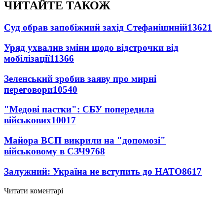
ЧИТАЙТЕ ТАКОЖ
Суд обрав запобіжний захід Стефанішиній
13621
Уряд ухвалив зміни щодо відстрочки від
мобілізації
11366
Зеленський зробив заяву про мирні
переговори
10540
"Медові пастки": СБУ попередила
військових
10017
Майора ВСП викрили на "допомозі"
військовому в СЗЧ
9768
Залужний: Україна не вступить до НАТО
8617
Читати коментарі