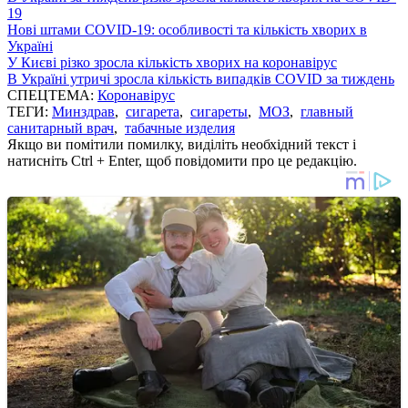
19
Нові штами COVID-19: особливості та кількість хворих в
Україні
У Києві різко зросла кількість хворих на коронавірус
В Україні утричі зросла кількість випадків COVID за тиждень
СПЕЦТЕМА:
Коронавірус
ТЕГИ:
Минздрав
,
сигарета
,
сигареты
,
МОЗ
,
главный
санитарный врач
,
табачные изделия
Якщо ви помітили помилку, виділіть необхідний текст і
натисніть Ctrl + Enter, щоб повідомити про це редакцію.