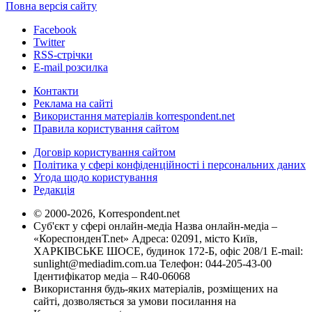
Повна версія сайту
Facebook
Twitter
RSS-стрічки
E-mail розсилка
Контакти
Реклама на сайті
Використання матеріалів korrespondent.net
Правила користування сайтом
Договір користування сайтом
Політика у сфері конфіденційності і персональних даних
Угода щодо користування
Редакція
© 2000-2026, Korrespondent.net
Суб'єкт у сфері онлайн-медіа Назва онлайн-медіа –
«КореспонденТ.net» Адреса: 02091, місто Київ,
ХАРКІВСЬКЕ ШОСЕ, будинок 172-Б, офіс 208/1 E-mail:
sunlight@mediadim.com.ua
Телефон: 044-205-43-00
Ідентифікатор медіа – R40-06068
Використання будь-яких матеріалів, розміщених на
сайті, дозволяється за умови посилання на