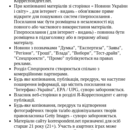
Корреспондент.net.
При копіюванні матеріалів зі сторінки « Новини України
і світу» , для інтернет - видань - обов'язкове пряме
відкрите для пошукових систем гіперпосилання .
Посилання має бути розміщена в незалежності від
повного або часткового використання матеріалів.
Гіперпосилання ( для інтернет - видань) - повинна бути
розміщена в підзаголовку або в першому абзаці
матеріалу.
Новини з позначками "Думка", "Експертиза", "Заява",
"Регіони", "Гроші", "Влада", "Вибори", "Тест-драйв",
"Спецпроекти", "Промо" публікуються на правах
реклами.
Розділ Спецпроекти створюється спільно з
комерційними партнерами.
Будь яке копіювання, публікація, передрук, чи наступне
поширення інформації, що містить посилання на
"Інтерфакс-Україна", EPA / UPG, суворо забороняється.
Власник веб-сторінки в розділі Я-Корреспондент є автор
публікації.
Будь-яке копіювання, передрук та відтворення
фотографічних творів та/або аудіовізуальних творів
правовласника Getty Images - суворо забороняється.
Матеріали сайту korrespondent.net призначені для осіб
старше 21 року (21+). Участь в азартних іграх може