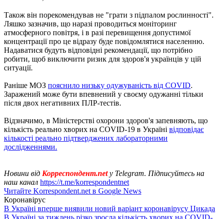
Також він порекомендував не "грати з підпалом рослинності".
Ляшко зазначив, що наразі проводиться моніторинг
атмосферного повітря, і в разі перевищення допустимої
концентрації про це відразу буде повідомлятися населенню.
Надаватися будуть відповідні рекомендації, що потрібно
робити, щоб виключити ризик для здоров'я українців у цій
ситуації.
Раніше МОЗ
пояснило низьку одужуваність від COVID
.
Заражений може бути впевнений у своєму одужанні тільки
після двох негативних ПЛР-тестів.
Відзначимо, в Міністерстві охорони здоров'я запевняють, що
кількість реально хворих на COVID-19 в Україні
відповідає
кількості реально підтверджених лабораторними
дослідженнями.
Новини від
Корреспондент.net
у Telegram. Підписуйтесь на
наш канал
https://t.me/korrespondentnet
Читайте Korrespondent.net в Google News
Коронавірус
В Україні вперше виявили новий варіант коронавірусу Цикада
В Україні за тиждень різко зросла кількість хворих на COVID-