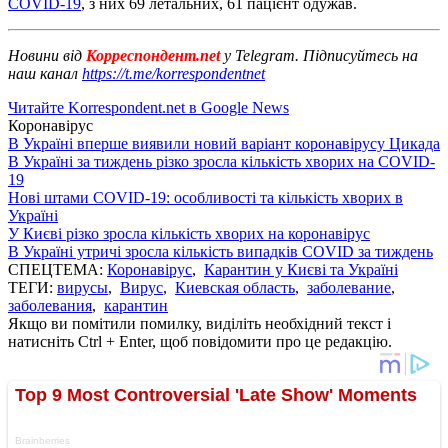
COVID-19
, з них 69 летальних, 61 пацієнт одужав.
Новини від
Корреспондент.net
у Telegram. Підписуйтесь на
наш канал
https://t.me/korrespondentnet
Читайте Korrespondent.net в Google News
Коронавірус
В Україні вперше виявили новий варіант коронавірусу Цикада
В Україні за тиждень різко зросла кількість хворих на COVID-
19
Нові штами COVID-19: особливості та кількість хворих в
Україні
У Києві різко зросла кількість хворих на коронавірус
В Україні утричі зросла кількість випадків COVID за тиждень
СПЕЦТЕМА:
Коронавірус
,
Карантин у Києві та Україні
ТЕГИ:
вирусы
,
Вирус
,
Киевская область
,
заболевание
,
заболевания
,
карантин
Якщо ви помітили помилку, виділіть необхідний текст і
натисніть Ctrl + Enter, щоб повідомити про це редакцію.