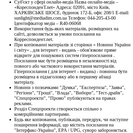
Суб'єкт у сфері онлайн-медіа Назва онлайн-медіа –
«КореспонденТ.net» Адреса: 02091, місто Київ,
ХАРКІВСЬКЕ ШОСЕ, будинок 172-Б, офіс 208/1 E-mail:
sunlight@mediadim.com.ua
Телефон: 044-205-43-00
Ідентифікатор медіа – R40-06068
Використання будь-яких матеріалів, розміщених на
сайті, дозволяється за умови посилання на
Корреспондент.net.
При копіюванні матеріалів зі сторінки « Новини України
і світу» , для інтернет - видань - обов'язкове пряме
відкрите для пошукових систем гіперпосилання .
Посилання має бути розміщена в незалежності від
повного або часткового використання матеріалів.
Гіперпосилання ( для інтернет - видань) - повинна бути
розміщена в підзаголовку або в першому абзаці
матеріалу.
Новини з позначками "Думка", "Експертиза", "Заява",
"Регіони", "Гроші", "Влада", "Вибори", "Тест-драйв",
"Спецпроекти", "Промо" публікуються на правах
реклами.
Розділ Спецпроекти створюється спільно з
комерційними партнерами.
Будь яке копіювання, публікація, передрук, чи наступне
поширення інформації, що містить посилання на
"Інтерфакс-Україна", EPA / UPG, суворо забороняється.