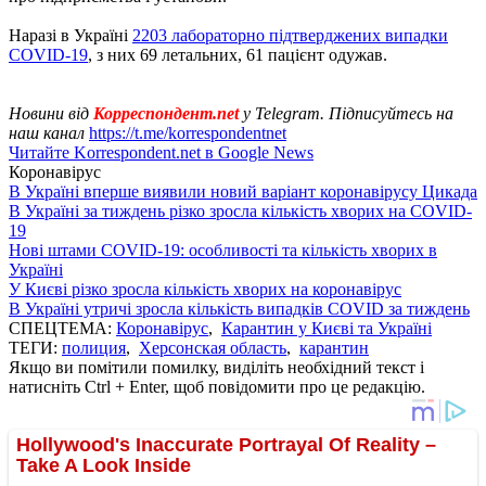
Наразі в Україні
2203 лабораторно підтверджених випадки
COVID-19
, з них 69 летальних, 61 пацієнт одужав.
Новини від
Корреспондент.net
у Telegram. Підписуйтесь на
наш канал
https://t.me/korrespondentnet
Читайте Korrespondent.net в Google News
Коронавірус
В Україні вперше виявили новий варіант коронавірусу Цикада
В Україні за тиждень різко зросла кількість хворих на COVID-
19
Нові штами COVID-19: особливості та кількість хворих в
Україні
У Києві різко зросла кількість хворих на коронавірус
В Україні утричі зросла кількість випадків COVID за тиждень
СПЕЦТЕМА:
Коронавірус
,
Карантин у Києві та Україні
ТЕГИ:
полиция
,
Херсонская область
,
карантин
Якщо ви помітили помилку, виділіть необхідний текст і
натисніть Ctrl + Enter, щоб повідомити про це редакцію.