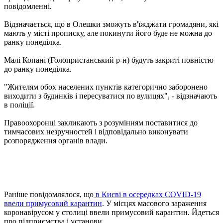
повідомленні.
Відзначається, що в Олешки зможуть в'їжджати громадяни, які
мають у місті прописку, але покинути його буде не можна до
ранку понеділка.
Малі Копані (Голопристанський р-н) будуть закриті повністю
до ранку понеділка.
"Жителям обох населених пунктів категорично заборонено
виходити з будинків і пересуватися по вулицях", - відзначають
в поліції.
Правоохоронці закликають з розумінням поставитися до
тимчасових незручностей і відповідально виконувати
розпорядження органів влади.
Раніше повідомлялося, що
в Києві в осередках COVID-19
ввели примусовий карантин
. У місцях масового зараження
коронавірусом у столиці ввели примусовий карантин. Йдеться
про підприємства і установи.