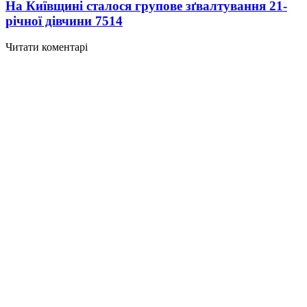
На Київщині сталося групове зґвалтування 21-
річної дівчини
7514
Читати коментарі