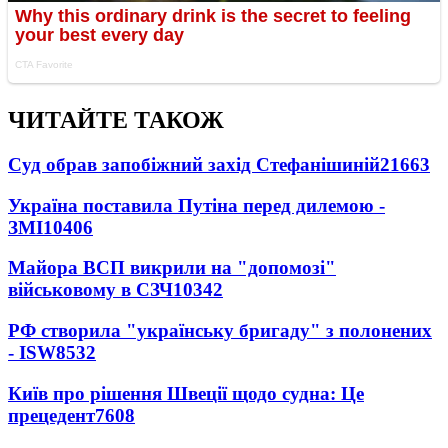
ЧИТАЙТЕ ТАКОЖ
Суд обрав запобіжний захід Стефанішиній
21663
Україна поставила Путіна перед дилемою -
ЗМІ
10406
Майора ВСП викрили на "допомозі"
військовому в СЗЧ
10342
РФ створила "українську бригаду" з полонених
- ISW
8532
Київ про рішення Швеції щодо судна: Це
прецедент
7608