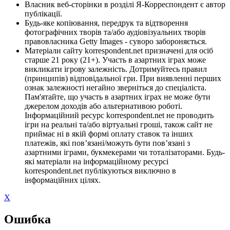
Власник веб-сторінки в розділі Я-Корреспондент є автор
публікації.
Будь-яке копіювання, передрук та відтворення
фотографічних творів та/або аудіовізуальних творів
правовласника Getty Images - суворо забороняється.
Матеріали сайту korrespondent.net призначені для осіб
старше 21 року (21+). Участь в азартних іграх може
викликати ігрову залежність. Дотримуйтесь правил
(принципів) відповідальної гри. При виявленні перших
ознак залежності негайно зверніться до спеціаліста.
Пам'ятайте, що участь в азартних іграх не може бути
джерелом доходів або альтернативою роботі.
Інформаційний ресурс korrespondent.net не проводить
ігри на реальні та/або віртуальні гроші, також сайт не
приймає ні в якій формі оплату ставок та інших
платежів, які пов’язані/можуть бути пов’язані з
азартними іграми, букмекерами чи тоталізаторами. Будь-
які матеріали на інформаційному ресурсі
korrespondent.net публікуються виключно в
інформаційних цілях.
X
Ошибка