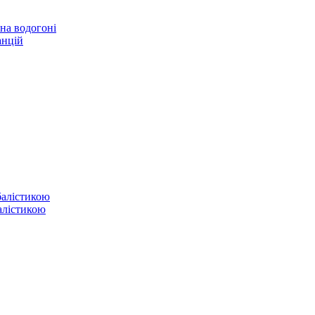
 на водогоні
анцій
балістикою