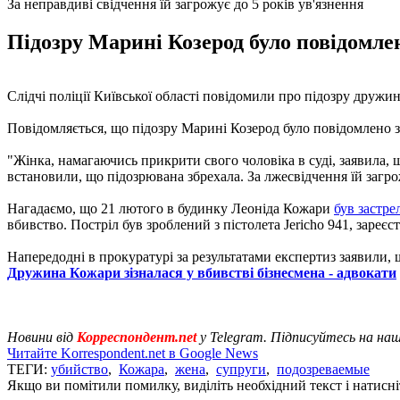
За неправдиві свідчення їй загрожує до 5 років ув'язнення
Підозру Марині Козерод було повідомлен
Слідчі поліції Київської області повідомили про підозру дружи
Повідомляється, що підозру Марині Козерод було повідомлено з
"Жінка, намагаючись прикрити свого чоловіка в суді, заявила, щ
встановили, що підозрювана збрехала. За лжесвідчення їй загрож
Нагадаємо, що 21 лютого в будинку Леоніда Кожари
був застр
вбивство. Постріл був зроблений з пістолета Jericho 941, зареє
Напередодні в прокуратурі за результатами експертиз заявили,
Дружина Кожари зізналася у вбивстві бізнесмена - адвокати
Новини від
Корреспондент.net
у Telegram. Підписуйтесь на на
Читайте Korrespondent.net в Google News
ТЕГИ:
убийство
,
Кожара
,
жена
,
супруги
,
подозреваемые
Якщо ви помітили помилку, виділіть необхідний текст і натисніт