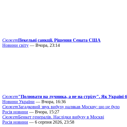
Сюжет
Пекельні санкції. Рішення Сената США
Новини світу
— Вчора, 23:14
Сюжет
"Полювати на лучника, а не на стрілу". Як Україні 
Новини України
— Вчора, 16:36
Сюжет
Загадковий звук вибуху налякав Москву: що це було
Росія новини
— Вчора, 15:27
Сюжет
Бенкет генералів. Наслідки вибуху в Москві
Росія новини
— 6 серпня 2026, 23:58