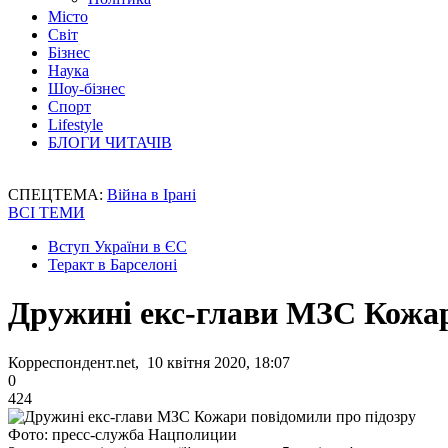
Місто
Світ
Бізнес
Наука
Шоу-бізнес
Спорт
Lifestyle
БЛОГИ ЧИТАЧІВ
СПЕЦТЕМА:
Війна в Ірані
ВСІ ТЕМИ
Вступ України в ЄС
Теракт в Барселоні
Дружині екс-глави МЗС Кожар
Корреспондент.net, 10 квітня 2020, 18:07
0
424
Фото: пресс-служба Нацполиции