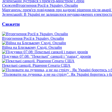
Зеленський зустрівся з прем'єр-міністром Сербії
Сюжет
Вторгнення Росії в Україну. Онлайн
Марганець: прем'єр повідомив про кадрові рішення після аварії
Зеленський: В Україні не залишилося неушкоджених електрост
Сюжети
Вторгнення Росії в Україну. Онлайн
Війна на Близькому Сході. Онлайн
Підсумки 07.08: "Пекельні" санкції і "парад" дронів
Пекельні санкції. Рішення Сената США
"Полювати на лучника, а не на стрілу". Як Україні боротись з 