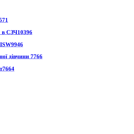
571
 в СЗЧ
10396
 ISW
9946
ної дівчини
7766
т
7664