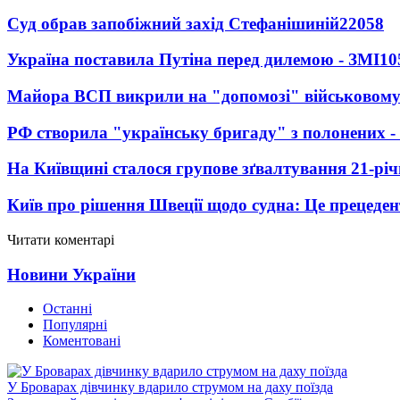
Суд обрав запобіжний захід Стефанішиній
22058
Україна поставила Путіна перед дилемою - ЗМІ
10
Майора ВСП викрили на "допомозі" військовому
РФ створила "українську бригаду" з полонених -
На Київщині сталося групове зґвалтування 21-річ
Київ про рішення Швеції щодо судна: Це прецеден
Читати коментарі
Новини України
Останні
Популярні
Коментовані
У Броварах дівчинку вдарило струмом на даху поїзда