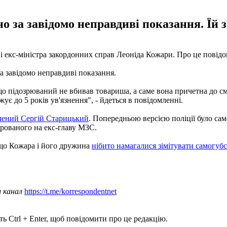
о за завідомо неправдиві показання. Їй з
ні екс-міністра закордонних справ Леоніда Кожари. Про це повідо
а завідомо неправдиві показання.
о підозрюваний не вбивав товариша, а саме вона причетна до смерт
ує до 5 років ув'язнення", - йдеться в повідомленні.
елений Сергій Старицький
. Попередньою версією поліції було сам
строваного на екс-главу МЗС.
 що Кожара і його дружина
нібито намагалися зімітувати самогуб
ш канал
https://t.me/korrespondentnet
ь Ctrl + Enter, щоб повідомити про це редакцію.