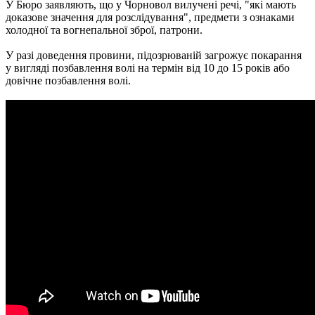
У Бюро заявляють, що у Чорновол вилучені речі, "які мають
доказове значення для розслідування", предмети з ознаками
холодної та вогнепальної зброї, патрони.
У разі доведення провини, підозрюваній загрожує покарання
у вигляді позбавлення волі на термін від 10 до 15 років або
довічне позбавлення волі.