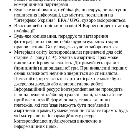
комерційними партнерами.
Будь яке копіювання, публікація, передрук, чи наступне
поширення інформації, що містить посилання на
"Інтерфакс-Україна", EPA / UPG, суворо забороняється.
Власник веб-сторінки в розділі Я-Корреспондент є автор
публікації.
Будь-яке копіювання, передрук та відтворення
фотографічних творів та/або аудіовізуальних творів
правовласника Getty Images - суворо забороняється.
Матеріали сайту korrespondent.net призначені для осіб
старше 21 року (21+). Участь в азартних іграх може
викликати ігрову залежність. Дотримуйтесь правил
(принципів) відповідальної гри. При виявленні перших
ознак залежності негайно зверніться до спеціаліста.
Пам'ятайте, що участь в азартних іграх не може бути
джерелом доходів або альтернативою роботі.
Інформаційний ресурс korrespondent.net не проводить
ігри на реальні та/або віртуальні гроші, також сайт не
приймає ні в якій формі оплату ставок та інших
платежів, які пов’язані/можуть бути пов’язані з
азартними іграми, букмекерами чи тоталізаторами. Будь-
які матеріали на інформаційному ресурсі
korrespondent.net публікуються виключно в
інформаційних цілях.