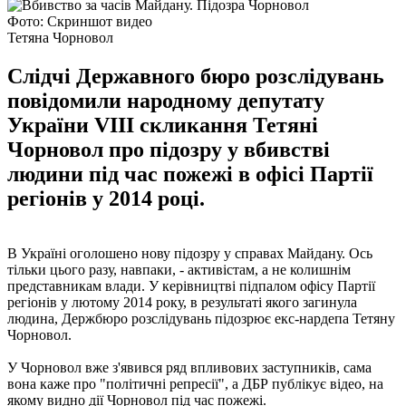
Фото: Скриншот видео
Тетяна Чорновол
Слідчі Державного бюро розслідувань
повідомили народному депутату
України VIII скликання Тетяні
Чорновол про підозру у вбивстві
людини під час пожежі в офісі Партії
регіонів у 2014 році.
В Україні оголошено нову підозру у справах Майдану. Ось
тільки цього разу, навпаки, - активістам, а не колишнім
представникам влади. У керівництві підпалом офісу Партії
регіонів у лютому 2014 року, в результаті якого загинула
людина, Держбюро розслідувань підозрює екс-нардепа Тетяну
Чорновол.
У Чорновол вже з'явився ряд впливових заступників, сама
вона каже про "політичні репресії", а ДБР публікує відео, на
якому видно дії Чорновол під час пожежі.