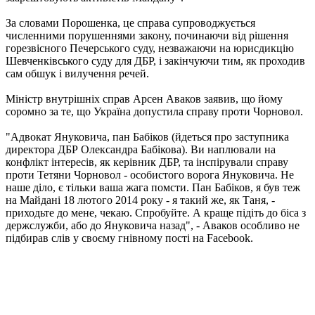
За словами Порошенка, це справа супроводжується
численними порушеннями закону, починаючи від рішення
горезвісного Печерського суду, незважаючи на юрисдикцію
Шевченківського суду для ДБР, і закінчуючи тим, як проходив
сам обшук і вилучення речей.
Міністр внутрішніх справ Арсен Аваков заявив, що йому
соромно за те, що Україна допустила справу проти Чорновол.
"Адвокат Януковича, пан Бабіков (йдеться про заступника
директора ДБР Олександра Бабікова). Ви наплювали на
конфлікт інтересів, як керівник ДБР, та інспірували справу
проти Тетяни Чорновол - особистого ворога Януковича. Не
наше діло, є тільки ваша жага помсти. Пан Бабіков, я був теж
на Майдані 18 лютого 2014 року - я такий же, як Таня, -
приходьте до мене, чекаю. Спробуйте. А краще підіть до біса з
держслужби, або до Януковича назад", - Аваков особливо не
підбирав слів у своєму гнівному пості на Facebook.