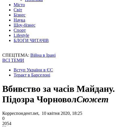
Місто
Світ
Бізнес
Наука
Шоу-бізнес
Спорт
Lifestyle
БЛОГИ ЧИТАЧІВ
СПЕЦТЕМА:
Війна в Ірані
ВСІ ТЕМИ
Вступ України в ЄС
Теракт в Барселоні
Вбивство за часів Майдану.
Підозра Чорновол
Сюжет
Корреспондент.net, 10 квітня 2020, 18:25
0
2054