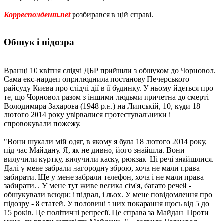
Корреспондент.net
розбирався в цій справі.
Обшук і підозра
Вранці 10 квітня слідчі ДБР прийшли з обшуком до Чорновол.
Сама екс-нардеп оприлюднила постанову Печерського
райсуду Києва про слідчі дії в її будинку. У ньому йдеться про
те, що Чорновол разом з іншими людьми причетна до смерті
Володимира Захарова (1948 р.н.) на Липській, 10, куди 18
лютого 2014 року увірвалися протестувальники і
спровокували пожежу.
"Вони шукали мій одяг, в якому я була 18 лютого 2014 року,
під час Майдану. Я, як не дивно, його знайшла. Вони
вилучили куртку, вилучили каску, рюкзак. Ці речі знайшлися.
Далі у мене забрали нагородну зброю, хоча не мали права
забирати. Ще у мене забрали телефон, хоча і не мали права
забирати... У мене тут живе велика сім'я, багато речей -
обшукували всюди: і підвал, і льох. У мене повідомлення про
підозру - 8 статей. У половині з них покарання щось від 5 до
15 років. Це політичні репресії. Це справа за Майдан. Проти