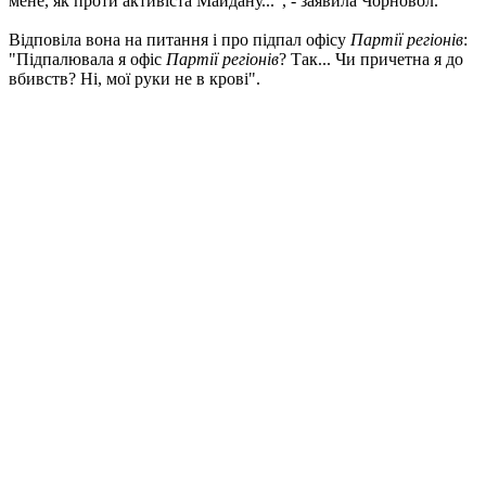
мене, як проти активіста Майдану...", - заявила Чорновол.
Відповіла вона на питання і про підпал офісу
Партії регіонів
:
"Підпалювала я офіс
Партії регіонів
? Так... Чи причетна я до
вбивств? Ні, мої руки не в крові".