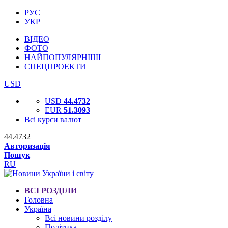
РУС
УКР
ВІДЕО
ФОТО
НАЙПОПУЛЯРНІШІ
СПЕЦПРОЕКТИ
USD
USD
44.4732
EUR
51.3093
Всі курси валют
44.4732
Авторизація
Пошук
RU
ВСІ РОЗДІЛИ
Головна
Україна
Всі новини розділу
Політика