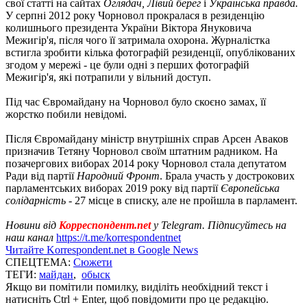
свої статті на сайтах
Оглядач, Лівий берег
і
Українська правда.
У серпні 2012 року Чорновол прокралася в резиденцію
колишнього президента України Віктора Януковича
Межигір'я, після чого її затримала охорона. Журналістка
встигла зробити кілька фотографій резиденції, опублікованих
згодом у мережі - це були одні з перших фотографій
Межигір'я, які потрапили у вільний доступ.
Під час Євромайдану на Чорновол було скоєно замах, її
жорстко побили невідомі.
Після Євромайдану міністр внутрішніх справ Арсен Аваков
призначив Тетяну Чорновол своїм штатним радником. На
позачергових виборах 2014 року Чорновол стала депутатом
Ради від партії
Народний Фронт
. Брала участь у дострокових
парламентських виборах 2019 року від партії
Європейська
солідарність
- 27 місце в списку, але не пройшла в парламент.
Новини від
Корреспондент.net
у Telegram. Підписуйтесь на
наш канал
https://t.me/korrespondentnet
Читайте Korrespondent.net в Google News
СПЕЦТЕМА:
Сюжети
ТЕГИ:
майдан
,
обыск
Якщо ви помітили помилку, виділіть необхідний текст і
натисніть Ctrl + Enter, щоб повідомити про це редакцію.