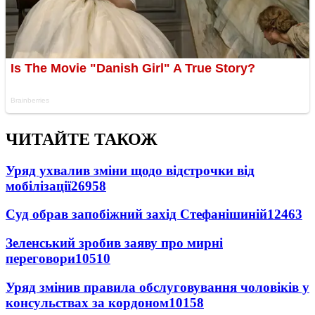
ЧИТАЙТЕ ТАКОЖ
Уряд ухвалив зміни щодо відстрочки від
мобілізації
26958
Суд обрав запобіжний захід Стефанішиній
12463
Зеленський зробив заяву про мирні
переговори
10510
Уряд змінив правила обслуговування чоловіків у
консульствах за кордоном
10158