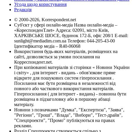
Угода щодо користування
Редакція
© 2000-2026, Korrespondent.net
Суб'єкт у сфері онлайн-медіа Назва онлайн-медіа –
«КореспонденТ.net» Адреса: 02091, місто Київ,
ХАРКІВСЬКЕ ШОСЕ, будинок 172-Б, офіс 208/1 E-mail:
sunlight@mediadim.com.ua
Телефон: 044-205-43-00
Ідентифікатор медіа – R40-06068
Використання будь-яких матеріалів, розміщених на
сайті, дозволяється за умови посилання на
Корреспондент.net.
При копіюванні матеріалів зі сторінки « Новини України
і світу» , для інтернет - видань - обов'язкове пряме
відкрите для пошукових систем гіперпосилання .
Посилання має бути розміщена в незалежності від
повного або часткового використання матеріалів.
Гіперпосилання ( для інтернет - видань) - повинна бути
розміщена в підзаголовку або в першому абзаці
матеріалу.
Новини з позначками "Думка", "Експертиза", "Заява",
"Регіони", "Гроші", "Влада", "Вибори", "Тест-драйв",
"Спецпроекти", "Промо" публікуються на правах
реклами.
Розділ Спецпроекти створюється спільно з