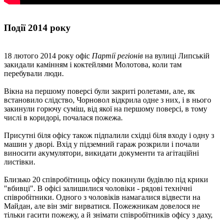
Події 2014 року
18 лютого 2014 року офіс
Партії регіонів
на вулиці Липській
закидали камінням і коктейлями Молотова, коли там
перебували люди.
Вікна на першому поверсі були закриті ролетами, але, як
встановило слідство, Чорновол відкрила одне з них, і в нього
закинули горючу суміш, від якої на першому поверсі, в тому
числі в коридорі, почалася пожежа.
Присутні біля офісу також підпалили східці біля входу і одну з
машин у дворі. Вхід у підземний гараж розкрили і почали
виносити акумулятори, викидати документи та агітаційні
листівки.
Близько 20 співробітниць офісу покинули будівлю під крики
"вбивці". В офісі залишилися чоловіки - рядові технічні
співробітники. Одного з чоловіків намагалися відвести на
Майдан, але він зміг вирватися. Пожежникам довелося не
тільки гасити пожежу, а й знімати співробітників офісу з даху,