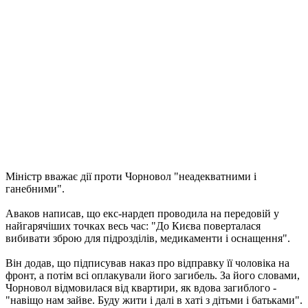
Міністр вважає дії проти Чорновол "неадекватними і
ганебними".
Аваков написав, що екс-нардеп проводила на передовій у
найгарячіших точках весь час: "До Києва поверталася
вибивати зброю для підрозділів, медикаменти і оснащення".
Він додав, що підписував наказ про відправку її чоловіка на
фронт, а потім всі оплакували його загибель. За його словами,
Чорновол відмовилася від квартири, як вдова загиблого -
"навіщо нам зайве. Буду жити і далі в хаті з дітьми і батьками".