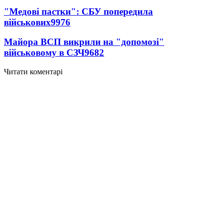
"Медові пастки": СБУ попередила
військових
9976
Майора ВСП викрили на "допомозі"
військовому в СЗЧ
9682
Читати коментарі