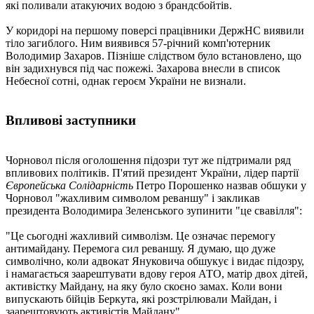
які поливали атакуючих водою з брандсбойтів.
У коридорі на першому поверсі працівники ДержНС виявили
тіло загиблого. Ним виявився 57-річний комп'ютерник
Володимир Захаров. Пізніше слідством було встановлено, що
він задихнувся під час пожежі. Захарова внесли в список
Небесної сотні, однак героєм України не визнали.
Впливові заступники
Чорновол після оголошення підозри тут же підтримали ряд
впливових політиків. П'ятий президент України, лідер партії
Європейська Солідарність
Петро Порошенко назвав обшуки у
Чорновол "жахливим символом реваншу" і закликав
президента Володимира Зеленського зупинити "це свавілля":
"Це сьогодні жахливий символізм. Це означає перемогу
антимайдану. Перемога сил реваншу. Я думаю, що дуже
символічно, коли адвокат Януковича обшукує і видає підозру,
і намагається заарештувати вдову героя АТО, матір двох дітей,
активістку Майдану, на яку було скоєно замах. Коли вони
випускають бійців Беркута, які розстрілювали Майдан, і
заарештовують активістів Майдану".