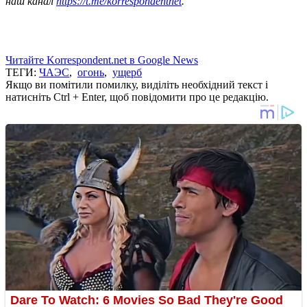
наш канал
https://t.me/korrespondentnet
.
Читайте Korrespondent.net в Google News
ТЕГИ:
ЧАЭС
,
огонь
,
ущерб
Якщо ви помітили помилку, виділіть необхідний текст і
натисніть Ctrl + Enter, щоб повідомити про це редакцію.