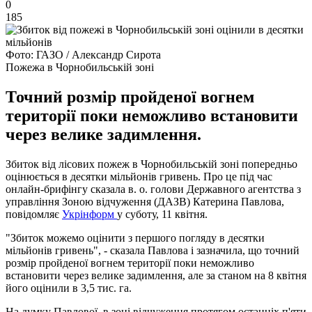
0
185
Фото: ГАЗО / Александр Сирота
Пожежа в Чорнобильській зоні
Точний розмір пройденої вогнем
території поки неможливо встановити
через велике задимлення.
Збиток від лісових пожеж в Чорнобильській зоні попередньо
оцінюється в десятки мільйонів гривень. Про це під час
онлайн-брифінгу сказала в. о. голови Державного агентства з
управління Зоною відчуження (ДАЗВ) Катерина Павлова,
повідомляє
Укрінформ
у суботу, 11 квітня.
"Збиток можемо оцінити з першого погляду в десятки
мільйонів гривень", - сказала Павлова і зазначила, що точний
розмір пройденої вогнем території поки неможливо
встановити через велике задимлення, але за станом на 8 квітня
його оцінили в 3,5 тис. га.
На думку Павлової, в зоні відчуження протягом останніх п'яти