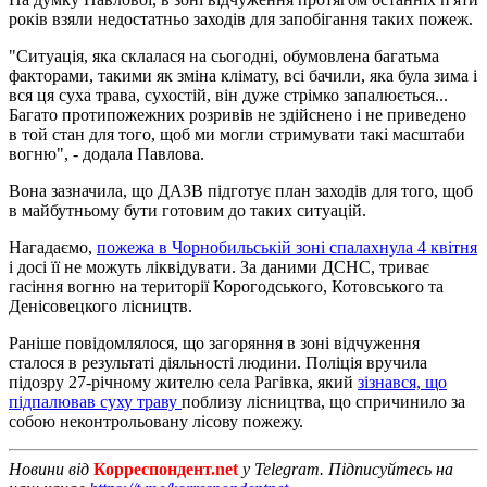
років взяли недостатньо заходів для запобігання таких пожеж.
"Ситуація, яка склалася на сьогодні, обумовлена ​​багатьма
факторами, такими як зміна клімату, всі бачили, яка була зима і
вся ця суха трава, сухостій, він дуже стрімко запалюється...
Багато протипожежних розривів не здійснено і не приведено
в той стан для того, щоб ми могли стримувати такі масштаби
вогню", - додала Павлова.
Вона зазначила, що ДАЗВ підготує план заходів для того, щоб
в майбутньому бути готовим до таких ситуацій.
Нагадаємо,
пожежа в Чорнобильській зоні спалахнула 4 квітня
і досі її не можуть ліквідувати. За даними ДСНС, триває
гасіння вогню на території Корогодського, Котовського та
Денісовецкого лісництв.
Раніше повідомлялося, що загоряння в зоні відчуження
сталося в результаті діяльності людини. Поліція вручила
підозру 27-річному жителю села Рагівка, який
зізнався, що
підпалював суху траву
поблизу лісництва, що спричинило за
собою неконтрольовану лісову пожежу.
Новини від
Корреспондент.net
у Telegram. Підписуйтесь на