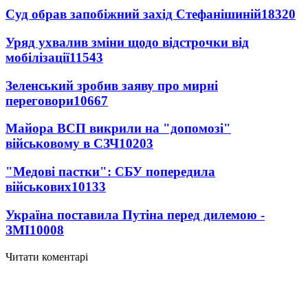
Суд обрав запобіжний захід Стефанішиній
18320
Уряд ухвалив зміни щодо відстрочки від
мобілізації
11543
Зеленський зробив заяву про мирні
переговори
10667
Майора ВСП викрили на "допомозі"
військовому в СЗЧ
10203
"Медові пастки": СБУ попередила
військових
10133
Україна поставила Путіна перед дилемою -
ЗМІ
10008
Читати коментарі