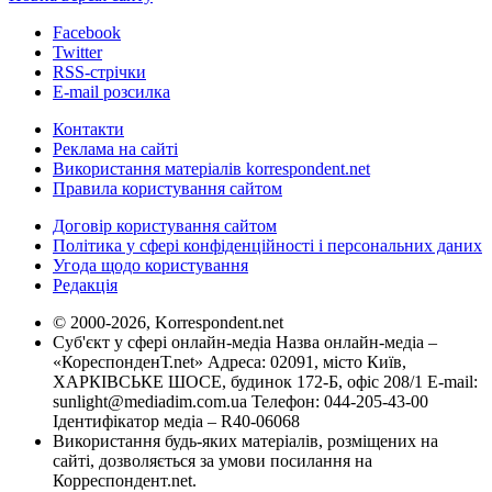
Facebook
Twitter
RSS-стрічки
E-mail розсилка
Контакти
Реклама на сайті
Використання матеріалів korrespondent.net
Правила користування сайтом
Договір користування сайтом
Політика у сфері конфіденційності і персональних даних
Угода щодо користування
Редакція
© 2000-2026, Korrespondent.net
Суб'єкт у сфері онлайн-медіа Назва онлайн-медіа –
«КореспонденТ.net» Адреса: 02091, місто Київ,
ХАРКІВСЬКЕ ШОСЕ, будинок 172-Б, офіс 208/1 E-mail:
sunlight@mediadim.com.ua
Телефон: 044-205-43-00
Ідентифікатор медіа – R40-06068
Використання будь-яких матеріалів, розміщених на
сайті, дозволяється за умови посилання на
Корреспондент.net.