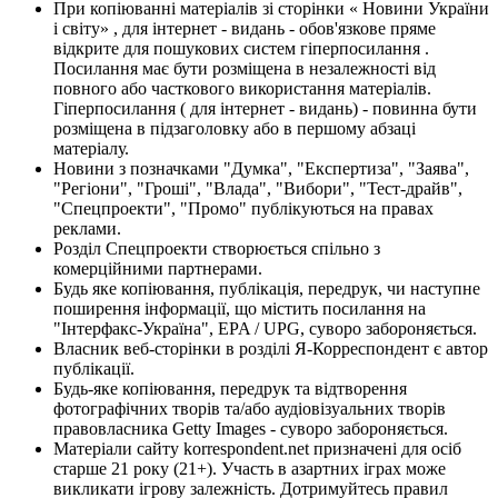
При копіюванні матеріалів зі сторінки « Новини України
і світу» , для інтернет - видань - обов'язкове пряме
відкрите для пошукових систем гіперпосилання .
Посилання має бути розміщена в незалежності від
повного або часткового використання матеріалів.
Гіперпосилання ( для інтернет - видань) - повинна бути
розміщена в підзаголовку або в першому абзаці
матеріалу.
Новини з позначками "Думка", "Експертиза", "Заява",
"Регіони", "Гроші", "Влада", "Вибори", "Тест-драйв",
"Спецпроекти", "Промо" публікуються на правах
реклами.
Розділ Спецпроекти створюється спільно з
комерційними партнерами.
Будь яке копіювання, публікація, передрук, чи наступне
поширення інформації, що містить посилання на
"Інтерфакс-Україна", EPA / UPG, суворо забороняється.
Власник веб-сторінки в розділі Я-Корреспондент є автор
публікації.
Будь-яке копіювання, передрук та відтворення
фотографічних творів та/або аудіовізуальних творів
правовласника Getty Images - суворо забороняється.
Матеріали сайту korrespondent.net призначені для осіб
старше 21 року (21+). Участь в азартних іграх може
викликати ігрову залежність. Дотримуйтесь правил