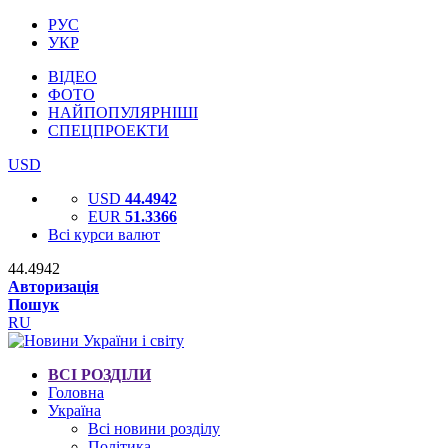
РУС
УКР
ВІДЕО
ФОТО
НАЙПОПУЛЯРНІШІ
СПЕЦПРОЕКТИ
USD
USD
44.4942
EUR
51.3366
Всі курси валют
44.4942
Авторизація
Пошук
RU
ВСІ РОЗДІЛИ
Головна
Україна
Всі новини розділу
Політика