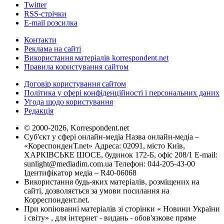
Twitter
RSS-стрічки
E-mail розсилка
Контакти
Реклама на сайті
Використання матеріалів korrespondent.net
Правила користування сайтом
Договір користування сайтом
Політика у сфері конфіденційності і персональних даних
Угода щодо користування
Редакція
© 2000-2026, Korrespondent.net
Суб'єкт у сфері онлайн-медіа Назва онлайн-медіа –
«КореспонденТ.net» Адреса: 02091, місто Київ,
ХАРКІВСЬКЕ ШОСЕ, будинок 172-Б, офіс 208/1 E-mail:
sunlight@mediadim.com.ua
Телефон: 044-205-43-00
Ідентифікатор медіа – R40-06068
Використання будь-яких матеріалів, розміщених на
сайті, дозволяється за умови посилання на
Корреспондент.net.
При копіюванні матеріалів зі сторінки « Новини України
і світу» , для інтернет - видань - обов'язкове пряме