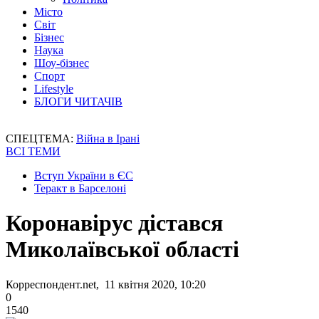
Місто
Світ
Бізнес
Наука
Шоу-бізнес
Спорт
Lifestyle
БЛОГИ ЧИТАЧІВ
СПЕЦТЕМА:
Війна в Ірані
ВСІ ТЕМИ
Вступ України в ЄС
Теракт в Барселоні
Коронавірус дістався
Миколаївської області
Корреспондент.net, 11 квітня 2020, 10:20
0
1540