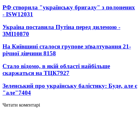
РФ створила "українську бригаду" з полонених
- ISW
12031
Україна поставила Путіна перед дилемою -
ЗМІ
10870
На Київщині сталося групове зґвалтування 21-
річної дівчини
8158
Стало відомо, в якій області найбільше
скаржаться на ТЦК
7927
Зеленський про українську балістику: Буде, але є
"але"
7404
Читати коментарі