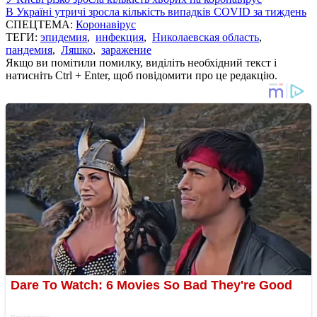
В Україні утричі зросла кількість випадків COVID за тиждень
СПЕЦТЕМА:
Коронавірус
ТЕГИ:
эпидемия
,
инфекция
,
Николаевская область
,
пандемия
,
Ляшко
,
заражение
Якщо ви помітили помилку, виділіть необхідний текст і
натисніть Ctrl + Enter, щоб повідомити про це редакцію.