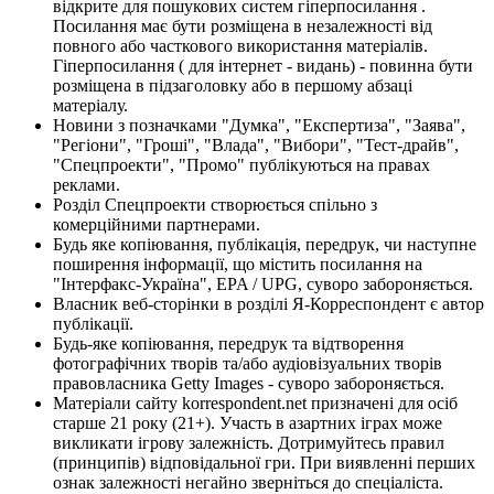
відкрите для пошукових систем гіперпосилання .
Посилання має бути розміщена в незалежності від
повного або часткового використання матеріалів.
Гіперпосилання ( для інтернет - видань) - повинна бути
розміщена в підзаголовку або в першому абзаці
матеріалу.
Новини з позначками "Думка", "Експертиза", "Заява",
"Регіони", "Гроші", "Влада", "Вибори", "Тест-драйв",
"Спецпроекти", "Промо" публікуються на правах
реклами.
Розділ Спецпроекти створюється спільно з
комерційними партнерами.
Будь яке копіювання, публікація, передрук, чи наступне
поширення інформації, що містить посилання на
"Інтерфакс-Україна", EPA / UPG, суворо забороняється.
Власник веб-сторінки в розділі Я-Корреспондент є автор
публікації.
Будь-яке копіювання, передрук та відтворення
фотографічних творів та/або аудіовізуальних творів
правовласника Getty Images - суворо забороняється.
Матеріали сайту korrespondent.net призначені для осіб
старше 21 року (21+). Участь в азартних іграх може
викликати ігрову залежність. Дотримуйтесь правил
(принципів) відповідальної гри. При виявленні перших
ознак залежності негайно зверніться до спеціаліста.