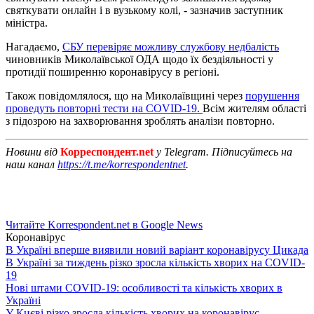
святкувати онлайн і в вузькому колі, - зазначив заступник
міністра.
Нагадаємо,
СБУ перевіряє можливу службову недбалість
чиновників Миколаївської ОДА щодо їх бездіяльності у
протидії поширенню коронавірусу в регіоні.
Також повідомлялося, що на Миколаївщині через
порушення
проведуть повторні тести на COVID-19.
Всім жителям області
з підозрою на захворювання зроблять аналізи повторно.
Новини від
Корреспондент.net
у Telegram. Підписуйтесь на
наш канал
https://t.me/korrespondentnet
.
Читайте Korrespondent.net в Google News
Коронавірус
В Україні вперше виявили новий варіант коронавірусу Цикада
В Україні за тиждень різко зросла кількість хворих на COVID-
19
Нові штами COVID-19: особливості та кількість хворих в
Україні
У Києві різко зросла кількість хворих на коронавірус