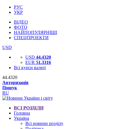
РУС
УКР
ВІДЕО
ФОТО
НАЙПОПУЛЯРНІШІ
СПЕЦПРОЕКТИ
USD
USD
44.4320
EUR
51.3316
Всі курси валют
44.4320
Авторизація
Пошук
RU
ВСІ РОЗДІЛИ
Головна
Україна
Всі новини розділу
Політика