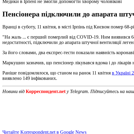
Медики в Ірпені не змогли допомогти хворому чоловікові
Пенсіонера підключили до апарата штучн
Вранці в суботу, 11 квітня, в місті Ірпінь під Києвом помер 6
"На жаль ... є перший померлий від COVID-19. Ним виявився 68-
недостатності, підключили до апарата штучної вентиляції леген
За його словами, два експрес-тести показали наявність коронаві
Маркушин зазначив, що пенсіонер лікувався вдома і до лікарів 
Раніше повідомлялося, що станом на ранок 11 квітня
в Україні
виявлено 149 інфікованих.
Новини від
Корреспондент.net
у Telegram. Підписуйтесь на на
Читайте Korrespondent.net в Google News