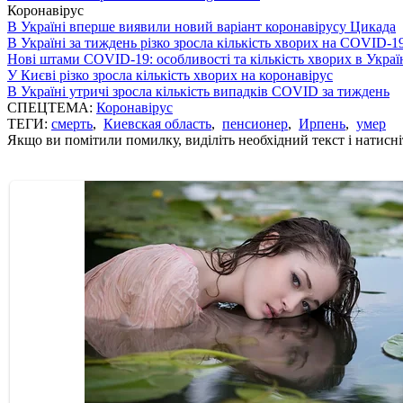
Коронавірус
В Україні вперше виявили новий варіант коронавірусу Цикада
В Україні за тиждень різко зросла кількість хворих на COVID-1
Нові штами COVID-19: особливості та кількість хворих в Украї
У Києві різко зросла кількість хворих на коронавірус
В Україні утричі зросла кількість випадків COVID за тиждень
СПЕЦТЕМА:
Коронавірус
ТЕГИ:
смерть
,
Киевская область
,
пенсионер
,
Ирпень
,
умер
Якщо ви помітили помилку, виділіть необхідний текст і натисніт