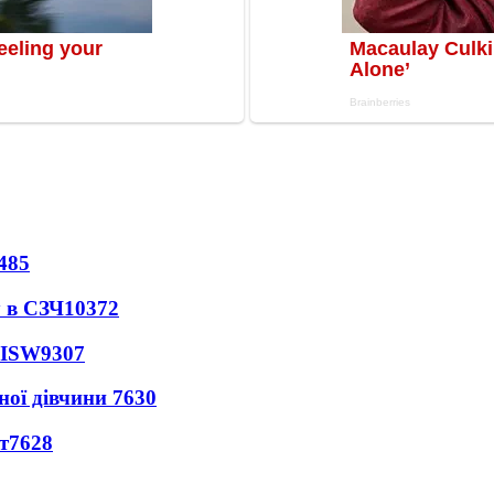
485
 в СЗЧ
10372
 ISW
9307
ної дівчини
7630
т
7628