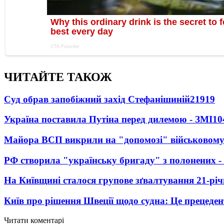
ЧИТАЙТЕ ТАКОЖ
Суд обрав запобіжний захід Стефанішиній
21919
Україна поставила Путіна перед дилемою - ЗМІ
10
Майора ВСП викрили на "допомозі" військовому
РФ створила "українську бригаду" з полонених -
На Київщині сталося групове зґвалтування 21-річ
Київ про рішення Швеції щодо судна: Це прецеден
Читати коментарі