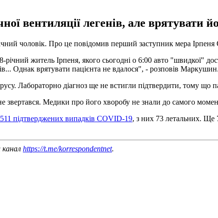
ої вентиляції легенів, але врятувати йо
8-річний чоловік. Про це повідомив перший заступник мера Ірпен
річний житель Ірпеня, якого сьогодні о 6:00 авто "швидкої" дос
ів... Однак врятувати пацієнта не вдалося", - розповів Маркушин
русу. Лабораторно діагноз ще не встигли підтвердити, тому що па
не звертався. Медики про його хворобу не знали до самого момент
 2511 підтверджених випадків COVID-19
, з них 73 летальних. Ще
ш канал
https://t.me/korrespondentnet
.