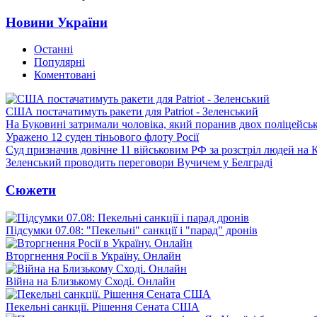
Новини України
Останні
Популярні
Коментовані
США постачатимуть ракети для Patriot - Зеленський
На Буковині затримали чоловіка, який поранив двох поліцейсь
Уражено 12 суден тіньового флоту Росії
Суд призначив довічне 11 військовим РФ за розстріл людей на 
Зеленський проводить переговори Вучичем у Белграді
Сюжети
Підсумки 07.08: "Пекельні" санкції і "парад" дронів
Вторгнення Росії в Україну. Онлайн
Війна на Близькому Сході. Онлайн
Пекельні санкції. Рішення Сената США