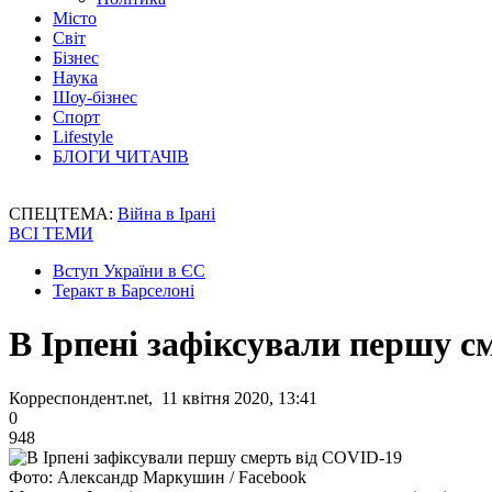
Місто
Світ
Бізнес
Наука
Шоу-бізнес
Спорт
Lifestyle
БЛОГИ ЧИТАЧІВ
СПЕЦТЕМА:
Війна в Ірані
ВСІ ТЕМИ
Вступ України в ЄС
Теракт в Барселоні
В Ірпені зафіксували першу с
Корреспондент.net, 11 квітня 2020, 13:41
0
948
Фото: Александр Маркушин / Facebook