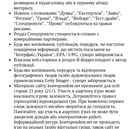
розміщена в підзаголовку або в першому абзаці
матеріалу.
Новини з позначками "Думка", "Експертиза", "Заява",
"Регіони", "Гроші", "Влада", "Вибори", "Тест-драйв",
"Спецпроекти", "Промо" публікуються на правах
реклами.
Розділ Спецпроекти створюється спільно з
комерційними партнерами.
Будь яке копіювання, публікація, передрук, чи наступне
поширення інформації, що містить посилання на
"Інтерфакс-Україна", EPA / UPG, суворо забороняється.
Власник веб-сторінки в розділі Я-Корреспондент є автор
публікації.
Будь-яке копіювання, передрук та відтворення
фотографічних творів та/або аудіовізуальних творів
правовласника Getty Images - суворо забороняється.
Матеріали сайту korrespondent.net призначені для осіб
старше 21 року (21+). Участь в азартних іграх може
викликати ігрову залежність. Дотримуйтесь правил
(принципів) відповідальної гри. При виявленні перших
ознак залежності негайно зверніться до спеціаліста.
Пам'ятайте, що участь в азартних іграх не може бути
джерелом доходів або альтернативою роботі.
Інформаційний ресурс korrespondent.net не проводить
ігри на реальні та/або віртуальні гроші, також сайт не