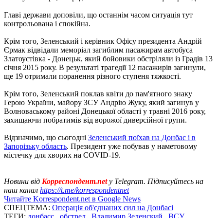
Главі держави доповіли, що останнім часом ситуація тут
контрольована і спокійна.
Крім того, Зеленський і керівник Офісу президента Андрій
Єрмак відвідали меморіал загиблим пасажирам автобуса
Златоустівка - Донецьк, який бойовики обстріляли із Градів 13
січня 2015 року. В результаті трагедії 12 пасажирів загинули,
ще 19 отримали поранення різного ступеня тяжкості.
Крім того, Зеленський поклав квіти до пам'ятного знаку
Герою України, майору ЗСУ Андрію Жуку, який загинув у
Волноваському районі Донецької області у травні 2016 року,
захищаючи побратимів від ворожої диверсійної групи.
Відзначимо, що сьогодні
Зеленський поїхав на Донбас і в
Запорізьку область
. Президент уже побував у наметовому
містечку для хворих на COVID-19.
Новини від
Корреспондент.net
у Telegram. Підписуйтесь на
наш канал
https://t.me/korrespondentnet
Читайте Korrespondent.net в Google News
СПЕЦТЕМА:
Операція об'єднаних сил на Донбасі
ТЕГИ:
донбасс
,
обстрел
,
Владимир Зеленский
,
ВСУ