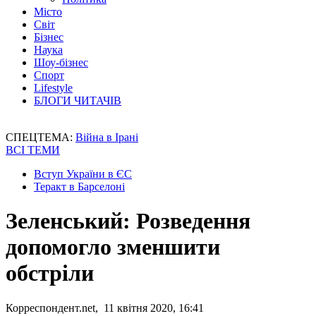
Місто
Світ
Бізнес
Наука
Шоу-бізнес
Спорт
Lifestyle
БЛОГИ ЧИТАЧІВ
СПЕЦТЕМА:
Війна в Ірані
ВСІ ТЕМИ
Вступ України в ЄС
Теракт в Барселоні
Зеленський: Розведення
допомогло зменшити
обстріли
Корреспондент.net, 11 квітня 2020, 16:41