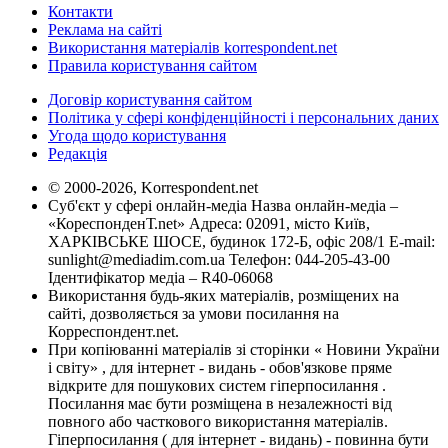
Контакти
Реклама на сайті
Використання матеріалів korrespondent.net
Правила користування сайтом
Договір користування сайтом
Політика у сфері конфіденційності і персональних даних
Угода щодо користування
Редакція
© 2000-2026, Korrespondent.net
Суб'єкт у сфері онлайн-медіа Назва онлайн-медіа –
«КореспонденТ.net» Адреса: 02091, місто Київ,
ХАРКІВСЬКЕ ШОСЕ, будинок 172-Б, офіс 208/1 E-mail:
sunlight@mediadim.com.ua
Телефон: 044-205-43-00
Ідентифікатор медіа – R40-06068
Використання будь-яких матеріалів, розміщених на
сайті, дозволяється за умови посилання на
Корреспондент.net.
При копіюванні матеріалів зі сторінки « Новини України
і світу» , для інтернет - видань - обов'язкове пряме
відкрите для пошукових систем гіперпосилання .
Посилання має бути розміщена в незалежності від
повного або часткового використання матеріалів.
Гіперпосилання ( для інтернет - видань) - повинна бути