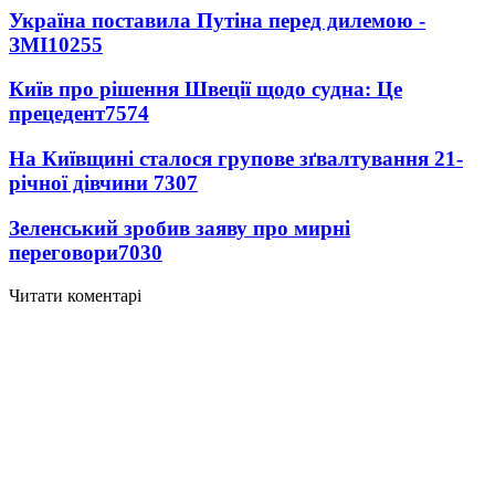
Україна поставила Путіна перед дилемою -
ЗМІ
10255
Київ про рішення Швеції щодо судна: Це
прецедент
7574
На Київщині сталося групове зґвалтування 21-
річної дівчини
7307
Зеленський зробив заяву про мирні
переговори
7030
Читати коментарі