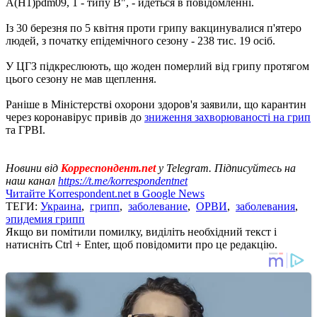
А(Н1)pdm09, 1 - типу B", - йдеться в повідомленні.
Із 30 березня по 5 квітня проти грипу вакцинувалися п'ятеро
людей, з початку епідемічного сезону - 238 тис. 19 осіб.
У ЦГЗ підкреслюють, що жоден померлий від грипу протягом
цього сезону не мав щеплення.
Раніше в Міністерстві охорони здоров'я заявили, що карантин
через коронавірус привів до
зниження захворюваності на грип
та ГРВІ.
Новини від
Корреспондент.net
у Telegram. Підписуйтесь на
наш канал
https://t.me/korrespondentnet
Читайте Korrespondent.net в Google News
ТЕГИ:
Украина
,
грипп
,
заболевание
,
ОРВИ
,
заболевания
,
эпидемия грипп
Якщо ви помітили помилку, виділіть необхідний текст і
натисніть Ctrl + Enter, щоб повідомити про це редакцію.