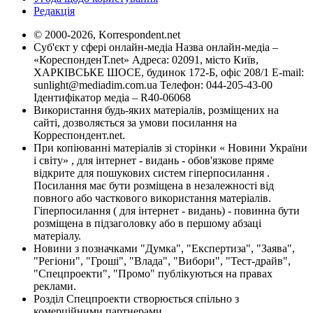
Редакція
© 2000-2026, Korrespondent.net
Суб'єкт у сфері онлайн-медіа Назва онлайн-медіа –
«КореспонденТ.net» Адреса: 02091, місто Київ,
ХАРКІВСЬКЕ ШОСЕ, будинок 172-Б, офіс 208/1 E-mail:
sunlight@mediadim.com.ua
Телефон: 044-205-43-00
Ідентифікатор медіа – R40-06068
Використання будь-яких матеріалів, розміщених на
сайті, дозволяється за умови посилання на
Корреспондент.net.
При копіюванні матеріалів зі сторінки « Новини України
і світу» , для інтернет - видань - обов'язкове пряме
відкрите для пошукових систем гіперпосилання .
Посилання має бути розміщена в незалежності від
повного або часткового використання матеріалів.
Гіперпосилання ( для інтернет - видань) - повинна бути
розміщена в підзаголовку або в першому абзаці
матеріалу.
Новини з позначками "Думка", "Експертиза", "Заява",
"Регіони", "Гроші", "Влада", "Вибори", "Тест-драйв",
"Спецпроекти", "Промо" публікуються на правах
реклами.
Розділ Спецпроекти створюється спільно з
комерційними партнерами.