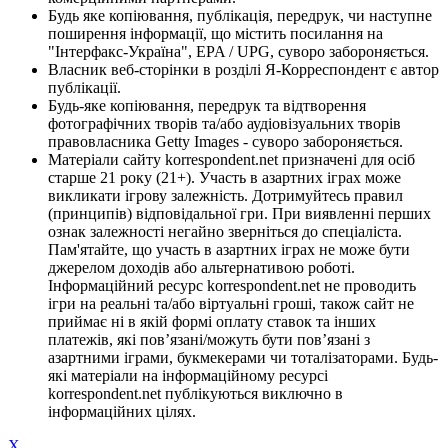
Будь яке копіювання, публікація, передрук, чи наступне
поширення інформації, що містить посилання на
"Інтерфакс-Україна", EPA / UPG, суворо забороняється.
Власник веб-сторінки в розділі Я-Корреспондент є автор
публікації.
Будь-яке копіювання, передрук та відтворення
фотографічних творів та/або аудіовізуальних творів
правовласника Getty Images - суворо забороняється.
Матеріали сайту korrespondent.net призначені для осіб
старше 21 року (21+). Участь в азартних іграх може
викликати ігрову залежність. Дотримуйтесь правил
(принципів) відповідальної гри. При виявленні перших
ознак залежності негайно зверніться до спеціаліста.
Пам'ятайте, що участь в азартних іграх не може бути
джерелом доходів або альтернативою роботі.
Інформаційний ресурс korrespondent.net не проводить
ігри на реальні та/або віртуальні гроші, також сайт не
приймає ні в якій формі оплату ставок та інших
платежів, які пов’язані/можуть бути пов’язані з
азартними іграми, букмекерами чи тоталізаторами. Будь-
які матеріали на інформаційному ресурсі
korrespondent.net публікуються виключно в
інформаційних цілях.
X