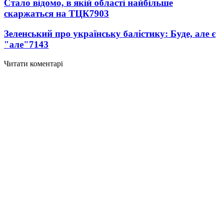
Стало відомо, в якій області найбільше
скаржаться на ТЦК
7903
Зеленський про українську балістику: Буде, але є
"але"
7143
Читати коментарі