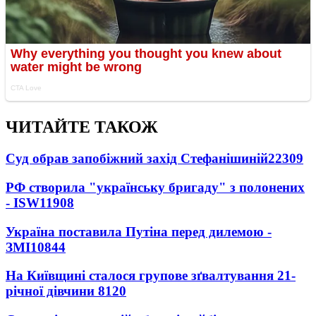
ЧИТАЙТЕ ТАКОЖ
Суд обрав запобіжний захід Стефанішиній
22309
РФ створила "українську бригаду" з полонених
- ISW
11908
Україна поставила Путіна перед дилемою -
ЗМІ
10844
На Київщині сталося групове зґвалтування 21-
річної дівчини
8120