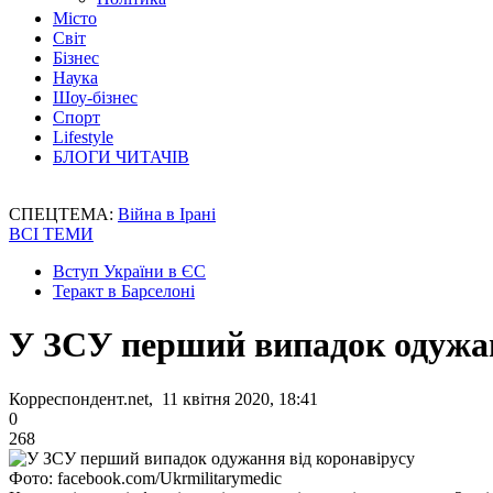
Місто
Світ
Бізнес
Наука
Шоу-бізнес
Спорт
Lifestyle
БЛОГИ ЧИТАЧІВ
СПЕЦТЕМА:
Війна в Ірані
ВСІ ТЕМИ
Вступ України в ЄС
Теракт в Барселоні
У ЗСУ перший випадок одужан
Корреспондент.net, 11 квітня 2020, 18:41
0
268
Фото: facebook.com/Ukrmilitarymedic