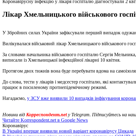
Коронавірусну інфекцію у лікаря госпіталю діагностували 2 кві
Лікар Хмельницького військового госпі
У Збройних силах України зафіксували перший випадок одужан
Вилікувалася військовий лікар Хмельницького військового госп
За словами начальника військового госпіталю Сергія Мельника,
виписали із Хмельницької інфекційної лікарні 10 квітня.
Протягом двох тижнів вона буде перебувати вдома на самоізоляц
До слова, тести у лікарів і медсестер госпіталю, які контактува
працює в посиленому протиепідемічному режимі.
Нагадаємо,
у ЗСУ вже виявили 10 випадків інфікування корона
Новини від
Корреспондент.net
у Telegram. Підписуйтесь на на
Читайте Korrespondent.net в Google News
Коронавірус
В Україні вперше виявили новий варіант коронавірусу Цикада