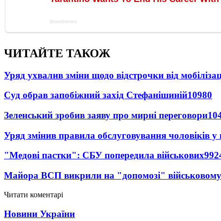
ЧИТАЙТЕ ТАКОЖ
Уряд ухвалив зміни щодо відстрочки від мобілізац
Суд обрав запобіжний захід Стефанішиній
10980
Зеленський зробив заяву про мирні переговори
10
Уряд змінив правила обслуговування чоловіків у
"Медові пастки": СБУ попередила військових
992
Майора ВСП викрили на "допомозі" військовому
Читати коментарі
Новини України