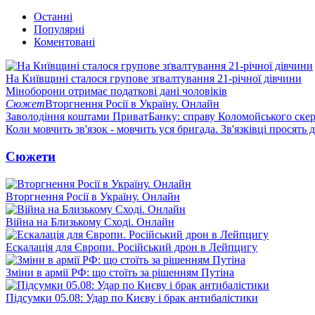
Останні
Популярні
Коментовані
На Київщині сталося групове зґвалтування 21-річної дівчини
Міноборони отримає податкові дані чоловіків
Сюжет
Вторгнення Росії в Україну. Онлайн
Заволодіння коштами ПриватБанку: справу Коломойського скер
Коли мовчить зв'язок - мовчить уся бригада. Зв'язківці просять
Сюжети
Вторгнення Росії в Україну. Онлайн
Війна на Близькому Сході. Онлайн
Ескалація для Європи. Російський дрон в Лейпцигу
Зміни в армії РФ: що стоїть за рішенням Путіна
Підсумки 05.08: Удар по Києву і брак антибалістики