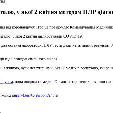
тня
талю, у якої 2 квітня методом ПЛР діаг
ня від коронавірусу. Про це повідомляє Командування Медични
італю, у якої 2 квітня діагностували COVID-19.
 два останні лабораторні ПЛР-тести дали негативний результат.
ії під наглядом сімейного лікаря.
ли із жінкою, були негативними. Усі 17 медиків госпіталю, які ра
вірусом
, одна людина померла. Останніх заражених виявили напе
ш канал
https://t.me/korrespondentnet