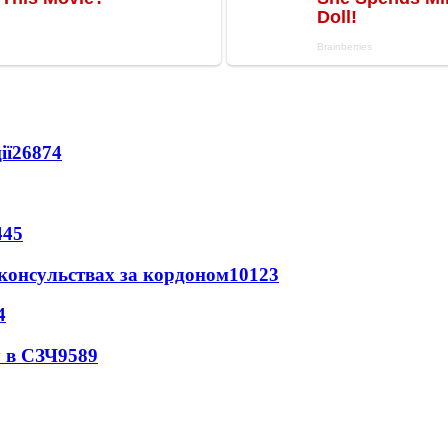
ії
26874
445
 консульствах за кордоном
10123
4
 в СЗЧ
9589