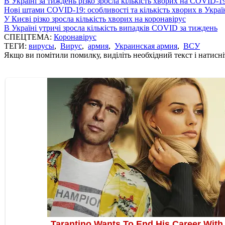
В Україні за тиждень різко зросла кількість хворих на COVID-1
Нові штами COVID-19: особливості та кількість хворих в Украї
У Києві різко зросла кількість хворих на коронавірус
В Україні утричі зросла кількість випадків COVID за тиждень
СПЕЦТЕМА:
Коронавірус
ТЕГИ:
вирусы
,
Вирус
,
армия
,
Украинская армия
,
ВСУ
Якщо ви помітили помилку, виділіть необхідний текст і натисніт