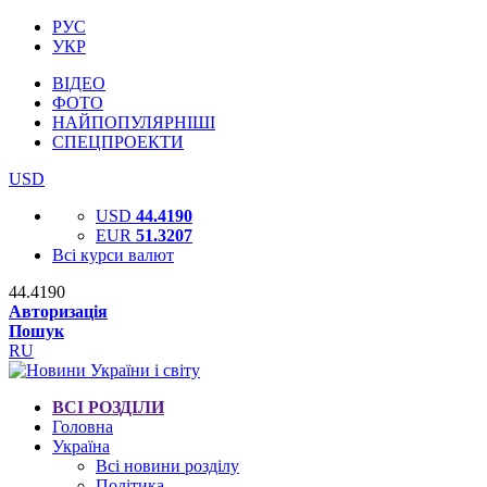
РУС
УКР
ВІДЕО
ФОТО
НАЙПОПУЛЯРНІШІ
СПЕЦПРОЕКТИ
USD
USD
44.4190
EUR
51.3207
Всі курси валют
44.4190
Авторизація
Пошук
RU
ВСІ РОЗДІЛИ
Головна
Україна
Всі новини розділу
Політика