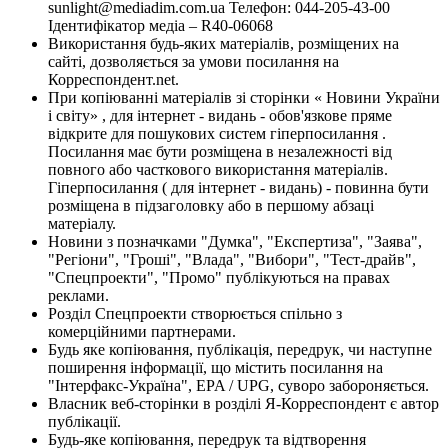
sunlight@mediadim.com.ua
Телефон: 044-205-43-00
Ідентифікатор медіа – R40-06068
Використання будь-яких матеріалів, розміщених на
сайті, дозволяється за умови посилання на
Корреспондент.net.
При копіюванні матеріалів зі сторінки « Новини України
і світу» , для інтернет - видань - обов'язкове пряме
відкрите для пошукових систем гіперпосилання .
Посилання має бути розміщена в незалежності від
повного або часткового використання матеріалів.
Гіперпосилання ( для інтернет - видань) - повинна бути
розміщена в підзаголовку або в першому абзаці
матеріалу.
Новини з позначками "Думка", "Експертиза", "Заява",
"Регіони", "Гроші", "Влада", "Вибори", "Тест-драйв",
"Спецпроекти", "Промо" публікуються на правах
реклами.
Розділ Спецпроекти створюється спільно з
комерційними партнерами.
Будь яке копіювання, публікація, передрук, чи наступне
поширення інформації, що містить посилання на
"Інтерфакс-Україна", EPA / UPG, суворо забороняється.
Власник веб-сторінки в розділі Я-Корреспондент є автор
публікації.
Будь-яке копіювання, передрук та відтворення