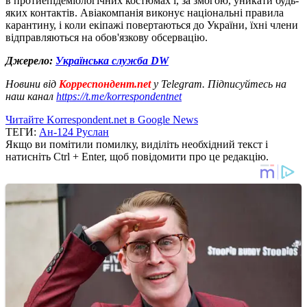
в протиепідеміологічних костюмах і, за змогою, уникати будь-
яких контактів. Авіакомпанія виконує національні правила
карантину, і коли екіпажі повертаються до України, їхні члени
відправляються на обов'язкову обсервацію.
Джерело:
Українська служба DW
Новини від
Корреспондент.net
у Telegram. Підписуйтесь на
наш канал
https://t.me/korrespondentnet
Читайте Korrespondent.net в Google News
ТЕГИ:
Ан-124 Руслан
Якщо ви помітили помилку, виділіть необхідний текст і
натисніть Ctrl + Enter, щоб повідомити про це редакцію.