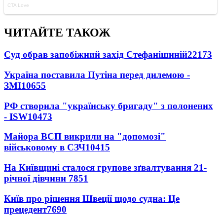
ЧИТАЙТЕ ТАКОЖ
Суд обрав запобіжний захід Стефанішиній
22173
Україна поставила Путіна перед дилемою -
ЗМІ
10655
РФ створила "українську бригаду" з полонених
- ISW
10473
Майора ВСП викрили на "допомозі"
військовому в СЗЧ
10415
На Київщині сталося групове зґвалтування 21-
річної дівчини
7851
Київ про рішення Швеції щодо судна: Це
прецедент
7690