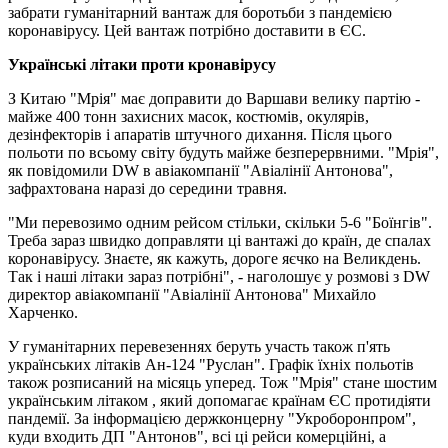
забрати гуманітарний вантаж для боротьби з пандемією
коронавірусу. Цей вантаж потрібно доставити в ЄС.
Українські літаки проти кронавірусу
З Китаю "Мрія" має доправити до Варшави велику партію -
майже 400 тонн захисних масок, костюмів, окулярів,
дезінфекторів і апаратів штучного дихання. Після цього
польоти по всьому світу будуть майже безперервними. "Мрія",
як повідомили DW в авіакомпанії "Авіалінії Антонова",
зафрахтована наразі до середини травня.
"Ми перевозимо одним рейсом стільки, скільки 5-6 "Боїнгів".
Треба зараз швидко доправляти ці вантажі до країн, де спалах
коронавірусу. Знаєте, як кажуть, дороге яєчко на Великдень.
Так і наші літаки зараз потрібні", - наголошує у розмові з DW
директор авіакомпанії "Авіалінії Антонова" Михайло
Харченко.
У гуманітарних перевезеннях беруть участь також п'ять
українських літаків Ан-124 "Руслан". Графік їхніх польотів
також розписаний на місяць уперед. Тож "Мрія" стане шостим
українським літаком , який допомагає країнам ЄС протидіяти
пандемії. За інформацією держконцерну "Укроборонпром",
куди входить ДП "Антонов", всі ці рейси комерційні, а