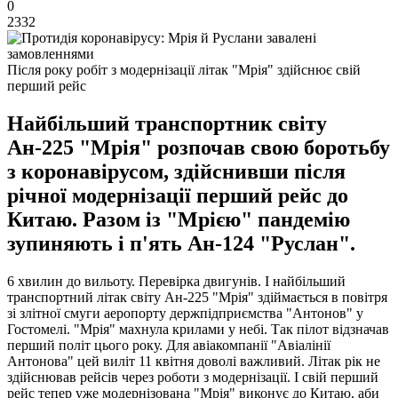
0
2332
Після року робіт з модернізації літак "Мрія" здійснює свій
перший рейс
Найбільший транспортник світу
Ан-225 "Мрія" розпочав свою боротьбу
з коронавірусом, здійснивши після
річної модернізації перший рейс до
Китаю. Разом із "Мрією" пандемію
зупиняють і п'ять Ан-124 "Руслан".
6 хвилин до вильоту. Перевірка двигунів. І найбільший
транспортний літак світу Ан-225 "Мрія" здіймається в повітря
зі злітної смуги аеропорту держпідприємства "Антонов" у
Гостомелі. "Мрія" махнула крилами у небі. Так пілот відзначав
перший політ цього року. Для авіакомпанії "Авіалінії
Антонова" цей виліт 11 квітня доволі важливий. Літак рік не
здійснював рейсів через роботи з модернізації. І свій перший
рейс тепер уже модернізована "Мрія" виконує до Китаю, аби