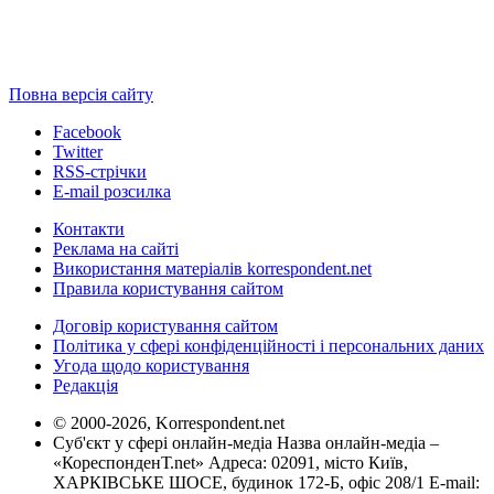
Повна версія сайту
Facebook
Twitter
RSS-стрічки
E-mail розсилка
Контакти
Реклама на сайті
Використання матеріалів korrespondent.net
Правила користування сайтом
Договір користування сайтом
Політика у сфері конфіденційності і персональних даних
Угода щодо користування
Редакція
© 2000-2026, Korrespondent.net
Суб'єкт у сфері онлайн-медіа Назва онлайн-медіа –
«КореспонденТ.net» Адреса: 02091, місто Київ,
ХАРКІВСЬКЕ ШОСЕ, будинок 172-Б, офіс 208/1 E-mail: