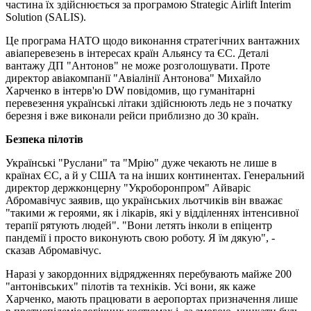
частина їх здійснюється за програмою Strategic Airlift Interim
Solution (SALIS).
Це програма НАТО щодо виконання стратегічних вантажних
авіаперевезень в інтересах країн Альянсу та ЄС. Деталі
вантажу ДП "Антонов" не може розголошувати. Проте
директор авіакомпанії "Авіалінії Антонова" Михайло
Харченко в інтерв'ю DW повідомив, що гуманітарні
перевезення українські літаки здійснюють ледь не з початку
березня і вже виконали рейси приблизно до 30 країн.
Безпека пілотів
Українські "Руслани" та "Мрію" дуже чекають не лише в
країнах ЄС, а й у США та на інших континентах. Генеральний
директор держконцерну "Укроборонпром" Айваріс
Абромавічус заявив, що українських льотчиків він вважає
"такими ж героями, як і лікарів, які у відділеннях інтенсивної
терапії рятують людей". "Вони летять інколи в епіцентр
пандемії і просто виконують свою роботу. Я їм дякую", -
сказав Абромавічус.
Наразі у закордонних відрядженнях перебувають майже 200
"антонівських" пілотів та техніків. Усі вони, як каже
Харченко, мають працювати в аеропортах призначення лише