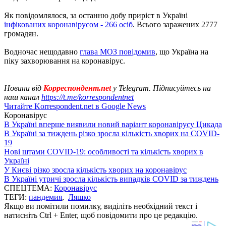
Як повідомлялося, за останню добу приріст в Україні
інфікованих коронавірусом - 266 осіб
. Всього заражених 2777
громадян.
Водночас нещодавно
глава МОЗ повідомив
, що Україна на
піку захворювання на коронавірус.
Новини від
Корреспондент.net
у Telegram. Підписуйтесь на
наш канал
https://t.me/korrespondentnet
Читайте Korrespondent.net в Google News
Коронавірус
В Україні вперше виявили новий варіант коронавірусу Цикада
В Україні за тиждень різко зросла кількість хворих на COVID-
19
Нові штами COVID-19: особливості та кількість хворих в
Україні
У Києві різко зросла кількість хворих на коронавірус
В Україні утричі зросла кількість випадків COVID за тиждень
СПЕЦТЕМА:
Коронавірус
ТЕГИ:
пандемия
,
Ляшко
Якщо ви помітили помилку, виділіть необхідний текст і
натисніть Ctrl + Enter, щоб повідомити про це редакцію.