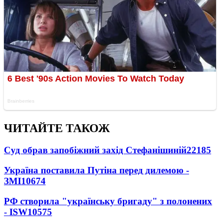
ЧИТАЙТЕ ТАКОЖ
Суд обрав запобіжний захід Стефанішиній
22185
Україна поставила Путіна перед дилемою -
ЗМІ
10674
РФ створила "українську бригаду" з полонених
- ISW
10575