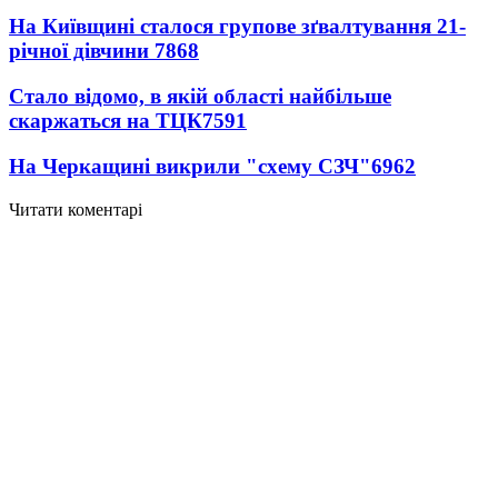
На Київщині сталося групове зґвалтування 21-
річної дівчини
7868
Стало відомо, в якій області найбільше
скаржаться на ТЦК
7591
На Черкащині викрили "схему СЗЧ"
6962
Читати коментарі