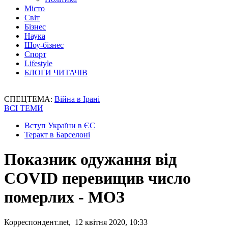
Місто
Світ
Бізнес
Наука
Шоу-бізнес
Спорт
Lifestyle
БЛОГИ ЧИТАЧІВ
СПЕЦТЕМА:
Війна в Ірані
ВСІ ТЕМИ
Вступ України в ЄС
Теракт в Барселоні
Показник одужання від
COVID перевищив число
померлих - МОЗ
Корреспондент.net, 12 квітня 2020, 10:33