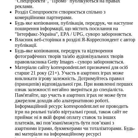
"Спецпроекти", "Промо" публікуються на правах
реклами.
Розділ Спецпроекти створюється спільно з
комерційними партнерами.
Будь яке копіювання, публікація, передрук, чи наступне
поширення інформації, що містить посилання на
"Інтерфакс-Україна", EPA / UPG, суворо забороняється.
Власник веб-сторінки в розділі Я-Корреспондент є автор
публікації.
Будь-яке копіювання, передрук та відтворення
фотографічних творів та/або аудіовізуальних творів
правовласника Getty Images - суворо забороняється.
Матеріали сайту korrespondent.net призначені для осіб
старше 21 року (21+). Участь в азартних іграх може
викликати ігрову залежність. Дотримуйтесь правил
(принципів) відповідальної гри. При виявленні перших
ознак залежності негайно зверніться до спеціаліста.
Пам'ятайте, що участь в азартних іграх не може бути
джерелом доходів або альтернативою роботі.
Інформаційний ресурс korrespondent.net не проводить
ігри на реальні та/або віртуальні гроші, також сайт не
приймає ні в якій формі оплату ставок та інших
платежів, які пов’язані/можуть бути пов’язані з
азартними іграми, букмекерами чи тоталізаторами. Будь-
які матеріали на інформаційному ресурсі