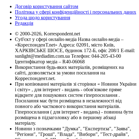
Договір користування сайтом
Політика у сфері конфіденційності і персональних даних
Угода щодо користування
Редакція
© 2000-2026, Korrespondent.net
Суб'єкт у сфері онлайн-медіа Назва онлайн-медіа –
«КореспонденТ.net» Адреса: 02091, місто Київ,
ХАРКІВСЬКЕ ШОСЕ, будинок 172-Б, офіс 208/1 E-mail:
sunlight@mediadim.com.ua
Телефон: 044-205-43-00
Ідентифікатор медіа – R40-06068
Використання будь-яких матеріалів, розміщених на
сайті, дозволяється за умови посилання на
Корреспондент.net.
При копіюванні матеріалів зі сторінки « Новини України
і світу» , для інтернет - видань - обов'язкове пряме
відкрите для пошукових систем гіперпосилання .
Посилання має бути розміщена в незалежності від
повного або часткового використання матеріалів.
Гіперпосилання ( для інтернет - видань) - повинна бути
розміщена в підзаголовку або в першому абзаці
матеріалу.
Новини з позначками "Думка", "Експертиза", "Заява",
"Регіони", "Гроші", "Влада", "Вибори", "Тест-драйв",