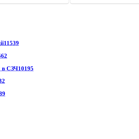
ії
11539
662
 в СЗЧ
10195
32
89