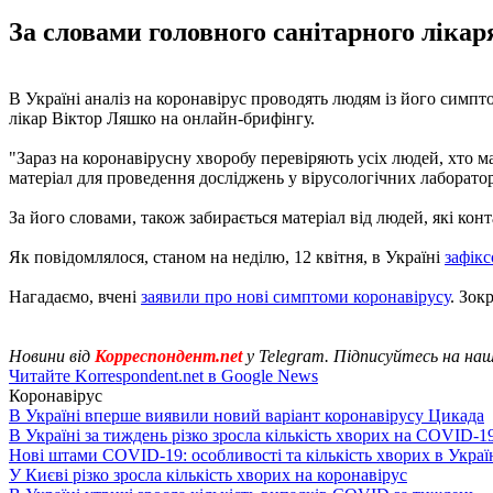
За словами головного санітарного лікар
В Україні аналіз на коронавірус проводять людям із його симп
лікар Віктор Ляшко на онлайн-брифінгу.
"Зараз на коронавірусну хворобу перевіряють усіх людей, хто 
матеріал для проведення досліджень у вірусологічних лаборатор
За його словами, також забирається матеріал від людей, які ко
Як повідомлялося, станом на неділю, 12 квітня, в Україні
зафікс
Нагадаємо, вчені
заявили про нові симптоми коронавірусу
. Зок
Новини від
Корреспондент.net
у Telegram. Підписуйтесь на на
Читайте Korrespondent.net в Google News
Коронавірус
В Україні вперше виявили новий варіант коронавірусу Цикада
В Україні за тиждень різко зросла кількість хворих на COVID-1
Нові штами COVID-19: особливості та кількість хворих в Украї
У Києві різко зросла кількість хворих на коронавірус