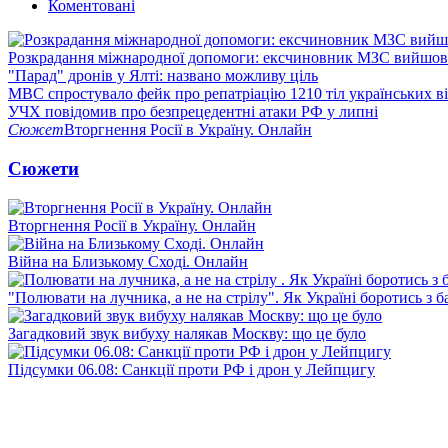
Коментовані
Розкрадання міжнародної допомоги: ексчиновник МЗС вийшов 
"Парад" дронів у Ялті: названо можливу ціль
МВС спростувало фейк про репатріацію 1210 тіл українських в
УЧХ повідомив про безпрецедентні атаки РФ у липні
Сюжет
Вторгнення Росії в Україну. Онлайн
Сюжети
Вторгнення Росії в Україну. Онлайн
Війна на Близькому Сході. Онлайн
"Полювати на лучника, а не на стрілу". Як Україні боротись з 
Загадковий звук вибуху налякав Москву: що це було
Підсумки 06.08: Санкції проти РФ і дрон у Лейпцигу