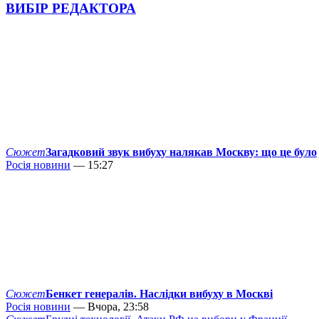
ВИБІР РЕДАКТОРА
Сюжет
Загадковий звук вибуху налякав Москву: що це було
Росія новини
— 15:27
Сюжет
Бенкет генералів. Наслідки вибуху в Москві
Росія новини
— Вчора, 23:58