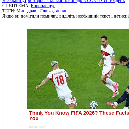
В Україні утричі зросла кількість випадків COVID за тиждень
СПЕЦТЕМА:
Коронавірус
ТЕГИ:
Минздрав
,
Ляшко
,
анализ
Якщо ви помітили помилку, виділіть необхідний текст і натисніт