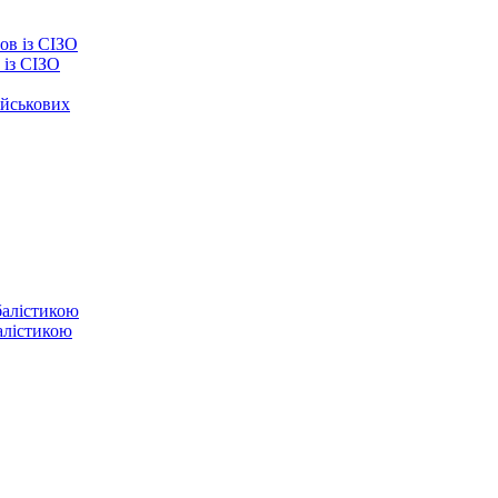
із СІЗО
ійськових
балістикою