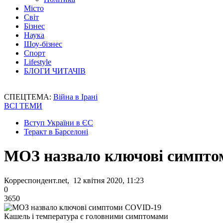
Місто
Світ
Бізнес
Наука
Шоу-бізнес
Спорт
Lifestyle
БЛОГИ ЧИТАЧІВ
СПЕЦТЕМА:
Війна в Ірані
ВСІ ТЕМИ
Вступ України в ЄС
Теракт в Барселоні
МОЗ назвало ключові симпт
Корреспондент.net, 12 квітня 2020, 11:23
0
3650
Кашель і температура є головними симптомами