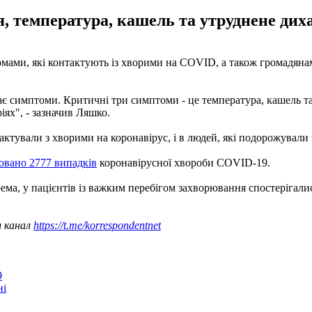
я, температура, кашель та утруднене дих
томами, які контактують із хворими на COVID, а також громадянам
має симптоми. Критичні три симптоми - це температура, кашель та
іях", - зазначив Ляшко.
нтактували з хворими на коронавірус, і в людей, які подорожувал
овано 2777 випадків
коронавірусної хвороби COVID-19.
рема, у пацієнтів із важким перебігом захворювання спостерігал
ш канал
https://t.me/korrespondentnet
9
ні