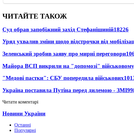
ЧИТАЙТЕ ТАКОЖ
Суд обрав запобіжний захід Стефанішиній
18226
Уряд ухвалив зміни щодо відстрочки від мобілізац
Зеленський зробив заяву про мирні переговори
10
Майора ВСП викрили на "допомозі" військовому
"Медові пастки": СБУ попередила військових
101
Україна поставила Путіна перед дилемою - ЗМІ
99
Читати коментарі
Новини України
Останні
Популярні