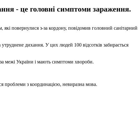
ання - це головні симптоми зараження.
, які повернулися з-за кордону, повідомив головний санітарний
 утруднене дихання. У цих людей 100 відсотків забирається
и за межі України і мають симптоми хвороби.
ися проблеми з координацією, невиразна мова.