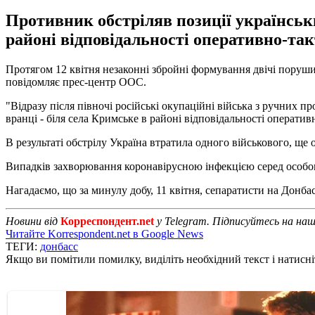
Противник обстріляв позиції українськи
районі відповідальності оперативно-та
Протягом 12 квітня незаконні збройні формування двічі поруш
повідомляє прес-центр ООС.
"Відразу після півночі російські окупаційні війська з ручних п
вранці - біля села Кримське в районі відповідальності оператив
В результаті обстрілу Україна втратила одного військового, ще
Випадків захворювання коронавірусною інфекцією серед особов
Нагадаємо, що за минулу добу, 11 квітня, сепаратисти на Донба
Новини від
Корреспондент.net
у Telegram. Підписуйтесь на на
Читайте Korrespondent.net в Google News
ТЕГИ:
донбасс
Якщо ви помітили помилку, виділіть необхідний текст і натисніт