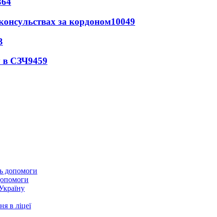
364
 консульствах за кордоном
10049
3
 в СЗЧ
9459
 допомоги
 Україну
я в ліцеї