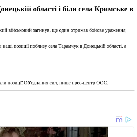
нецькій області і біля села Кримське в
кий військовий загинув, ще один отримав бойове ураження,
и наші позиції поблизу села Тарамчук в Донецькій області, а
яли позиції Об'єднаних сил, пише прес-центр ООС.