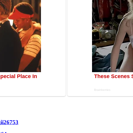
ії
26753