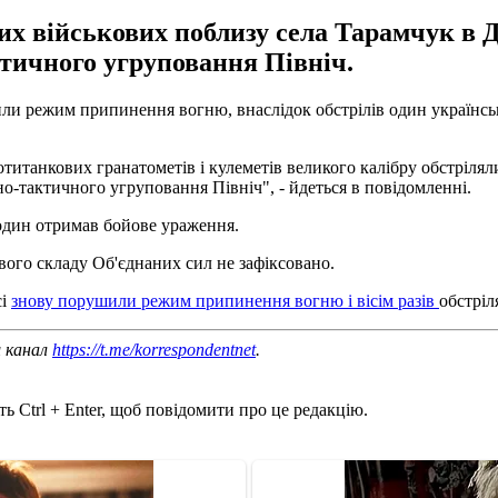
х військових поблизу села Тарамчук в До
ктичного угруповання Північ.
или режим припинення вогню, внаслідок обстрілів один українсь
ротитанкових гранатометів і кулеметів великого калібру обстрілял
но-тактичного угруповання Північ", - йдеться в повідомленні.
 один отримав бойове ураження.
ого складу Об'єднаних сил не зафіксовано.
сі
знову порушили режим припинення вогню і вісім разів
обстріл
ш канал
https://t.me/korrespondentnet
.
ь Ctrl + Enter, щоб повідомити про це редакцію.