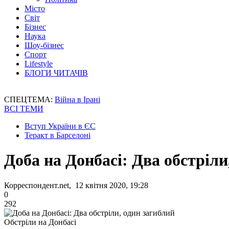
Місто
Світ
Бізнес
Наука
Шоу-бізнес
Спорт
Lifestyle
БЛОГИ ЧИТАЧІВ
СПЕЦТЕМА:
Війна в Ірані
ВСІ ТЕМИ
Вступ України в ЄС
Теракт в Барселоні
Доба на Донбасі: Два обстріли
Корреспондент.net, 12 квітня 2020, 19:28
0
292
Обстріли на Донбасі