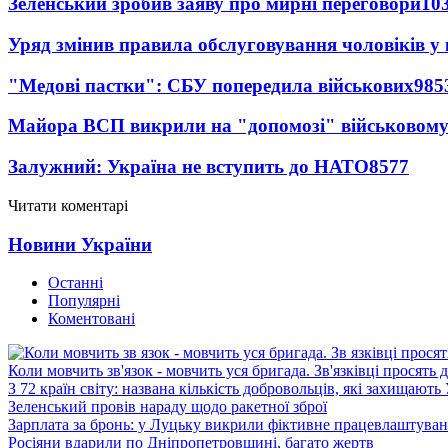
Зеленський зробив заяву про мирні переговори
10
Уряд змінив правила обслуговування чоловіків у
"Медові пастки": СБУ попередила військових
985
Майора ВСП викрили на "допомозі" військовому
Залужний: Україна не вступить до НАТО
8577
Читати коментарі
Новини України
Останні
Популярні
Коментовані
Коли мовчить зв'язок - мовчить уся бригада. Зв'язківці просять
З 72 країн світу: названа кількість добровольців, які захищають
Зеленський провів нараду щодо ракетної зброї
Зарплата за бронь: у Луцьку викрили фіктивне працевлаштуванн
Росіяни вдарили по Дніпропетровщині, багато жертв