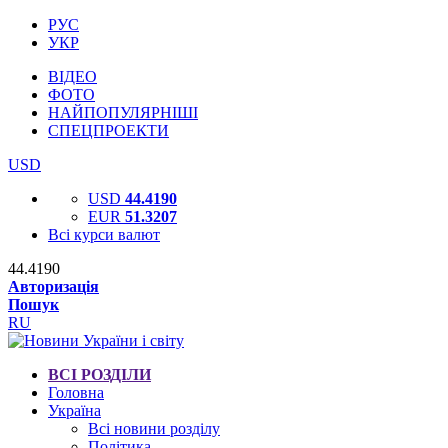
РУС
УКР
ВІДЕО
ФОТО
НАЙПОПУЛЯРНІШІ
СПЕЦПРОЕКТИ
USD
USD
44.4190
EUR
51.3207
Всі курси валют
44.4190
Авторизація
Пошук
RU
ВСІ РОЗДІЛИ
Головна
Україна
Всі новини розділу
Політика