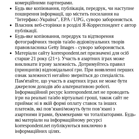
комерційними партнерами.
Будь яке копіювання, публікація, передрук, чи наступне
поширення інформації, що містить посилання на
"Інтерфакс-Україна", EPA / UPG, суворо забороняється.
Власник веб-сторінки в розділі Я-Корреспондент є автор
публікації.
Будь-яке копіювання, передрук та відтворення
фотографічних творів та/або аудіовізуальних творів
правовласника Getty Images - суворо забороняється.
Матеріали сайту korrespondent.net призначені для осіб
старше 21 року (21+). Участь в азартних іграх може
викликати ігрову залежність. Дотримуйтесь правил
(принципів) відповідальної гри. При виявленні перших
ознак залежності негайно зверніться до спеціаліста.
Пам'ятайте, що участь в азартних іграх не може бути
джерелом доходів або альтернативою роботі.
Інформаційний ресурс korrespondent.net не проводить
ігри на реальні та/або віртуальні гроші, також сайт не
приймає ні в якій формі оплату ставок та інших
платежів, які пов’язані/можуть бути пов’язані з
азартними іграми, букмекерами чи тоталізаторами. Будь-
які матеріали на інформаційному ресурсі
korrespondent.net публікуються виключно в
інформаційних цілях.