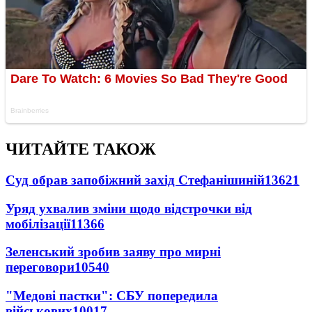
ЧИТАЙТЕ ТАКОЖ
Суд обрав запобіжний захід Стефанішиній
13621
Уряд ухвалив зміни щодо відстрочки від
мобілізації
11366
Зеленський зробив заяву про мирні
переговори
10540
"Медові пастки": СБУ попередила
військових
10017