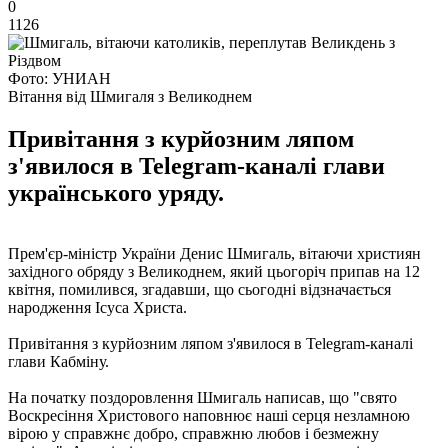
0
1126
Фото: УНИАН
Вітання від Шмигаля з Великоднем
Привітання з курйозним ляпом
з'явилося в Telegram-каналі глави
українського уряду.
Прем'єр-міністр України Денис Шмигаль, вітаючи християн
західного обряду з Великоднем, який цьогоріч припав на 12
квітня, помилився, згадавши, що сьогодні відзначається
народження Ісуса Христа.
Привітання з курйозним ляпом з'явилося в Telegram-каналі
глави Кабміну.
На початку поздоровлення Шмигаль написав, що "свято
Воскресіння Христового наповнює наші серця незламною
вірою у справжнє добро, справжню любов і безмежну