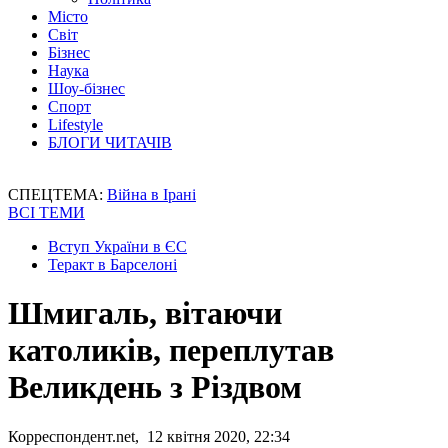
Місто
Світ
Бізнес
Наука
Шоу-бізнес
Спорт
Lifestyle
БЛОГИ ЧИТАЧІВ
СПЕЦТЕМА:
Війна в Ірані
ВСІ ТЕМИ
Вступ України в ЄС
Теракт в Барселоні
Шмигаль, вітаючи
католиків, переплутав
Великдень з Різдвом
Корреспондент.net, 12 квітня 2020, 22:34