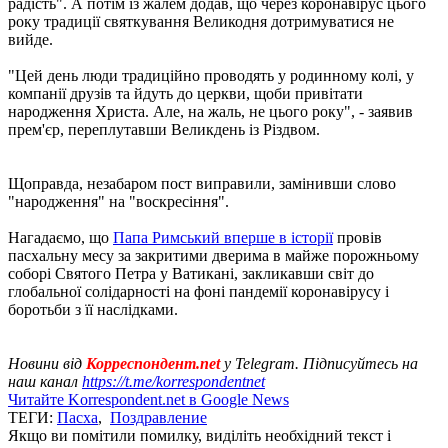
радість". А потім із жалем додав, що через коронавірус цього
року традиції святкування Великодня дотримуватися не
вийде.
"Цей день люди традиційно проводять у родинному колі, у
компанії друзів та йдуть до церкви, щоби привітати
народження Христа. Але, на жаль, не цього року", - заявив
прем'єр, переплутавши Великдень із Різдвом.
Щоправда, незабаром пост виправили, замінивши слово
"народження" на "воскресіння".
Нагадаємо, що
Папа Римський вперше в історії
провів
пасхальну месу за закритими дверима в майже порожньому
соборі Святого Петра у Ватикані, закликавши світ до
глобальної солідарності на фоні пандемії коронавірусу і
боротьби з її наслідками.
Новини від
Корреспондент.net
у Telegram. Підписуйтесь на
наш канал
https://t.me/korrespondentnet
Читайте Korrespondent.net в Google News
ТЕГИ:
Пасха
,
Поздравление
Якщо ви помітили помилку, виділіть необхідний текст і