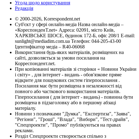
Угода щодо користування
Редакція
© 2000-2026, Korrespondent.net
Суб'єкт у сфері онлайн-медіа Назва онлайн-медіа –
«КореспонденТ.net» Адреса: 02091, місто Київ,
ХАРКІВСЬКЕ ШОСЕ, будинок 172-Б, офіс 208/1 E-mail:
sunlight@mediadim.com.ua
Телефон: 044-205-43-00
Ідентифікатор медіа – R40-06068
Використання будь-яких матеріалів, розміщених на
сайті, дозволяється за умови посилання на
Корреспондент.net.
При копіюванні матеріалів зі сторінки « Новини України
і світу» , для інтернет - видань - обов'язкове пряме
відкрите для пошукових систем гіперпосилання .
Посилання має бути розміщена в незалежності від
повного або часткового використання матеріалів.
Гіперпосилання ( для інтернет - видань) - повинна бути
розміщена в підзаголовку або в першому абзаці
матеріалу.
Новини з позначками "Думка", "Експертиза", "Заява",
"Регіони", "Гроші", "Влада", "Вибори", "Тест-драйв",
"Спецпроекти", "Промо" публікуються на правах
реклами.
Розділ Спецпроекти створюється спільно з