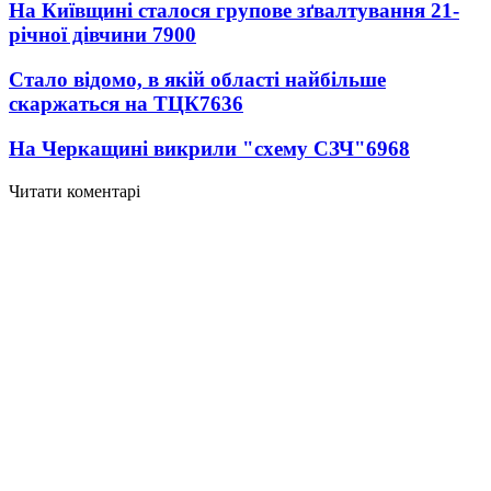
На Київщині сталося групове зґвалтування 21-
річної дівчини
7900
Стало відомо, в якій області найбільше
скаржаться на ТЦК
7636
На Черкащині викрили "схему СЗЧ"
6968
Читати коментарі