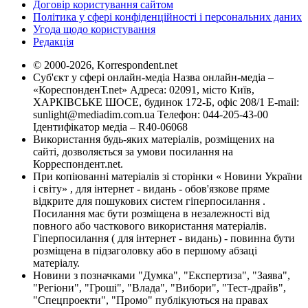
Договір користування сайтом
Політика у сфері конфіденційності і персональних даних
Угода щодо користування
Редакція
© 2000-2026, Korrespondent.net
Суб'єкт у сфері онлайн-медіа Назва онлайн-медіа –
«КореспонденТ.net» Адреса: 02091, місто Київ,
ХАРКІВСЬКЕ ШОСЕ, будинок 172-Б, офіс 208/1 E-mail:
sunlight@mediadim.com.ua
Телефон: 044-205-43-00
Ідентифікатор медіа – R40-06068
Використання будь-яких матеріалів, розміщених на
сайті, дозволяється за умови посилання на
Корреспондент.net.
При копіюванні матеріалів зі сторінки « Новини України
і світу» , для інтернет - видань - обов'язкове пряме
відкрите для пошукових систем гіперпосилання .
Посилання має бути розміщена в незалежності від
повного або часткового використання матеріалів.
Гіперпосилання ( для інтернет - видань) - повинна бути
розміщена в підзаголовку або в першому абзаці
матеріалу.
Новини з позначками "Думка", "Експертиза", "Заява",
"Регіони", "Гроші", "Влада", "Вибори", "Тест-драйв",
"Спецпроекти", "Промо" публікуються на правах