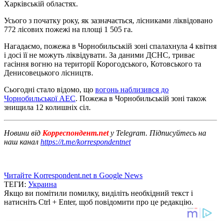
Харківській областях.
Усього з початку року, як зазначається, лісниками ліквідовано
772 лісових пожежі на площі 1 505 га.
Нагадаємо, пожежа в Чорнобильській зоні спалахнула 4 квітня
і досі її не можуть ліквідувати. За даними ДСНС, триває
гасіння вогню на території Корогодського, Котовського та
Денисовецького лісництв.
Сьогодні стало відомо, що
вогонь наблизився до
Чорнобильської АЕС
. Пожежа в Чорнобильській зоні також
знищила 12 колишніх сіл.
Новини від
Корреспондент.net
у Telegram. Підписуйтесь на
наш канал
https://t.me/korrespondentnet
Читайте Korrespondent.net в Google News
ТЕГИ:
Украина
Якщо ви помітили помилку, виділіть необхідний текст і
натисніть Ctrl + Enter, щоб повідомити про це редакцію.