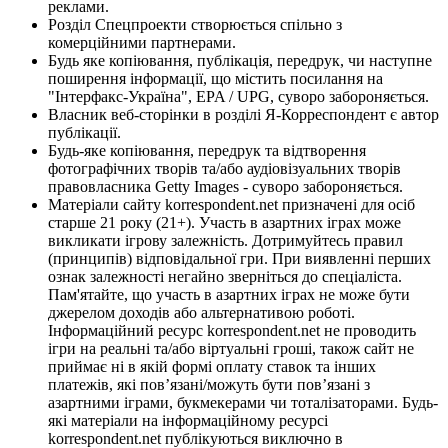
реклами.
Розділ Спецпроекти створюється спільно з
комерційними партнерами.
Будь яке копіювання, публікація, передрук, чи наступне
поширення інформації, що містить посилання на
"Інтерфакс-Україна", EPA / UPG, суворо забороняється.
Власник веб-сторінки в розділі Я-Корреспондент є автор
публікації.
Будь-яке копіювання, передрук та відтворення
фотографічних творів та/або аудіовізуальних творів
правовласника Getty Images - суворо забороняється.
Матеріали сайту korrespondent.net призначені для осіб
старше 21 року (21+). Участь в азартних іграх може
викликати ігрову залежність. Дотримуйтесь правил
(принципів) відповідальної гри. При виявленні перших
ознак залежності негайно зверніться до спеціаліста.
Пам'ятайте, що участь в азартних іграх не може бути
джерелом доходів або альтернативою роботі.
Інформаційний ресурс korrespondent.net не проводить
ігри на реальні та/або віртуальні гроші, також сайт не
приймає ні в якій формі оплату ставок та інших
платежів, які пов’язані/можуть бути пов’язані з
азартними іграми, букмекерами чи тоталізаторами. Будь-
які матеріали на інформаційному ресурсі
korrespondent.net публікуються виключно в