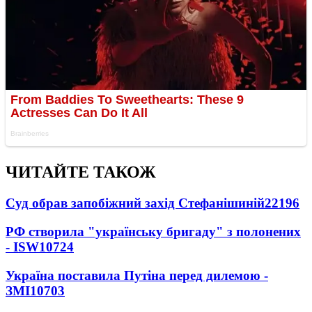
ЧИТАЙТЕ ТАКОЖ
Суд обрав запобіжний захід Стефанішиній
22196
РФ створила "українську бригаду" з полонених
- ISW
10724
Україна поставила Путіна перед дилемою -
ЗМІ
10703