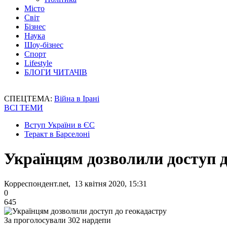
Місто
Світ
Бізнес
Наука
Шоу-бізнес
Спорт
Lifestyle
БЛОГИ ЧИТАЧІВ
СПЕЦТЕМА:
Війна в Ірані
ВСІ ТЕМИ
Вступ України в ЄС
Теракт в Барселоні
Українцям дозволили доступ д
Корреспондент.net, 13 квітня 2020, 15:31
0
645
За проголосували 302 нардепи