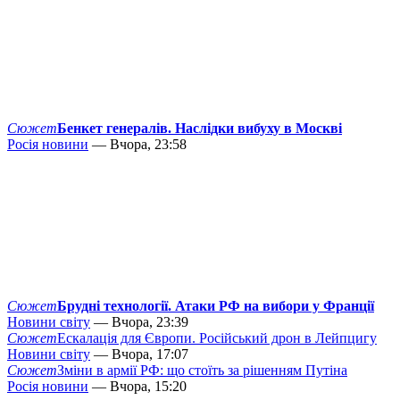
Сюжет
Бенкет генералів. Наслідки вибуху в Москві
Росія новини
— Вчора, 23:58
Сюжет
Брудні технології. Атаки РФ на вибори у Франції
Новини світу
— Вчора, 23:39
Сюжет
Ескалація для Європи. Російський дрон в Лейпцигу
Новини світу
— Вчора, 17:07
Сюжет
Зміни в армії РФ: що стоїть за рішенням Путіна
Росія новини
— Вчора, 15:20