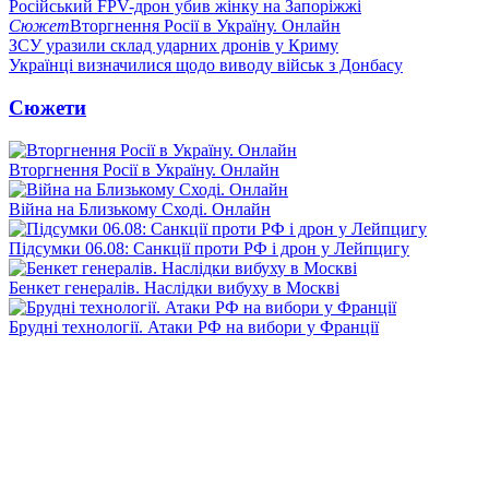
Російський FPV-дрон убив жінку на Запоріжжі
Сюжет
Вторгнення Росії в Україну. Онлайн
ЗСУ уразили склад ударних дронів у Криму
Українці визначилися щодо виводу військ з Донбасу
Сюжети
Вторгнення Росії в Україну. Онлайн
Війна на Близькому Сході. Онлайн
Підсумки 06.08: Санкції проти РФ і дрон у Лейпцигу
Бенкет генералів. Наслідки вибуху в Москві
Брудні технології. Атаки РФ на вибори у Франції