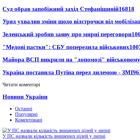
Суд обрав запобіжний захід Стефанішиній
16818
Уряд ухвалив зміни щодо відстрочки від мобілізац
Зеленський зробив заяву про мирні переговори
10
"Медові пастки": СБУ попередила військових
100
Майора ВСП викрили на "допомозі" військовому
Україна поставила Путіна перед дилемою - ЗМІ
96
Читати коментарі
Новини України
Останні
Популярні
Коментовані
У ПС назвали кількість знищених цілей у липні