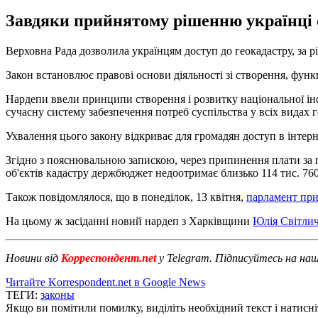
Завдяки прийнятому рішенню українці о
Верховна Рада дозволила українцям доступ до геокадастру, за р
Закон встановлює правові основи діяльності зі створення, фун
Нардепи ввели принципи створення і розвитку національної ін
сучасну систему забезпечення потреб суспільства у всіх видах г
Ухвалення цього закону відкриває для громадян доступ в інтер
Згідно з пояснювальною запискою, через припинення плати за 
об'єктів кадастру держбюджет недоотримає близько 114 тис. 76
Також повідомлялося, що в понеділок, 13 квітня,
парламент при
На цьому ж засіданні новий нардеп з Харківщини
Юлія Світлич
Новини від
Корреспондент.net
у Telegram. Підписуйтесь на на
Читайте Korrespondent.net в Google News
ТЕГИ:
законы
Якщо ви помітили помилку, виділіть необхідний текст і натисніт