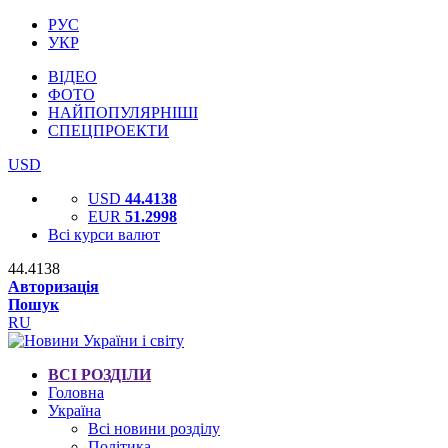
РУС
УКР
ВІДЕО
ФОТО
НАЙПОПУЛЯРНІШІ
СПЕЦПРОЕКТИ
USD
USD
44.4138
EUR
51.2998
Всі курси валют
44.4138
Авторизація
Пошук
RU
ВСІ РОЗДІЛИ
Головна
Україна
Всі новини розділу
Політика