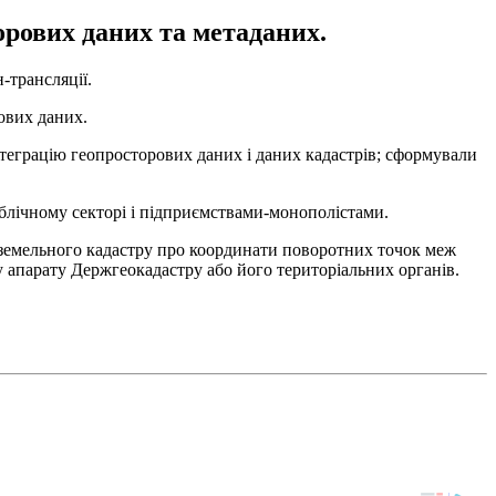
орових даних та метаданих.
-трансляції.
ових даних.
теграцію геопросторових даних і даних кадастрів; сформували
ублічному секторі і підприємствами-монополістами.
 земельного кадастру про координати поворотних точок меж
у апарату Держгеокадастру або його територіальних органів.