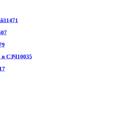
ії
11471
607
79
 в СЗЧ
10035
17