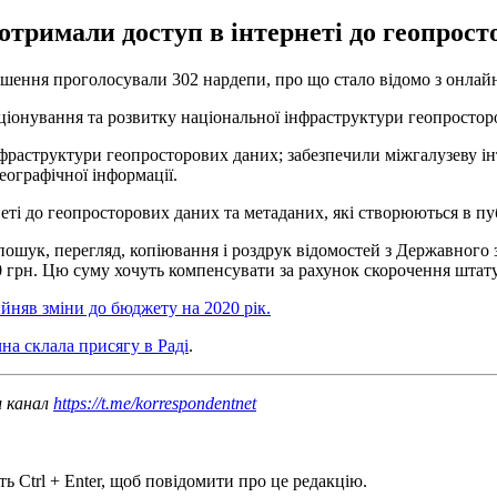
тримали доступ в інтернеті до геопрост
ішення проголосували 302 нардепи, про що стало відомо з онлайн
кціонування та розвитку національної інфраструктури геопростор
фраструктури геопросторових даних; забезпечили міжгалузеву ін
еографічної інформації.
неті до геопросторових даних та метаданих, які створюються в п
пошук, перегляд, копіювання і роздрук відомостей з Державного
0 грн. Цю суму хочуть компенсувати за рахунок скорочення штат
йняв зміни до бюджету на 2020 рік.
на склала присягу в Раді
.
ш канал
https://t.me/korrespondentnet
ь Ctrl + Enter, щоб повідомити про це редакцію.