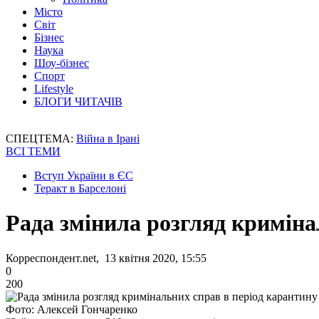
Місто
Світ
Бізнес
Наука
Шоу-бізнес
Спорт
Lifestyle
БЛОГИ ЧИТАЧІВ
СПЕЦТЕМА:
Війна в Ірані
ВСІ ТЕМИ
Вступ України в ЄС
Теракт в Барселоні
Рада змінила розгляд криміна
Корреспондент.net, 13 квітня 2020, 15:55
0
200
Фото: Алексей Гончаренко