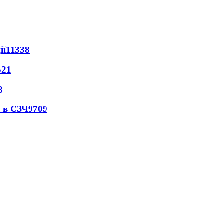
ії
11338
521
8
 в СЗЧ
9709