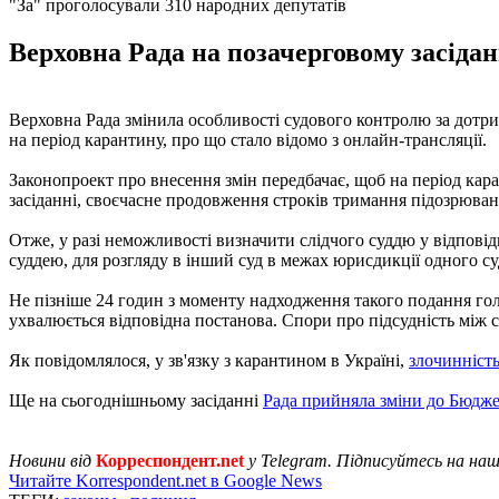
"За" проголосували 310 народних депутатів
Верховна Рада на позачерговому засідан
Верховна Рада змінила особливості судового контролю за дотри
на період карантину, про що стало відомо з онлайн-трансляції.
Законопроект про внесення змін передбачає, щоб на період ка
засіданні, своєчасне продовження строків тримання підозрюван
Отже, у разі неможливості визначити слідчого суддю у відпові
суддею, для розгляду в інший суд в межах юрисдикції одного суд
Не пізніше 24 годин з моменту надходження такого подання голо
ухвалюється відповідна постанова. Спори про підсудність між 
Як повідомлялося, у зв'язку з карантином в Україні,
злочинніст
Ще на сьогоднішньому засіданні
Рада прийняла зміни до Бюдж
Новини від
Корреспондент.net
у Telegram. Підписуйтесь на на
Читайте Korrespondent.net в Google News