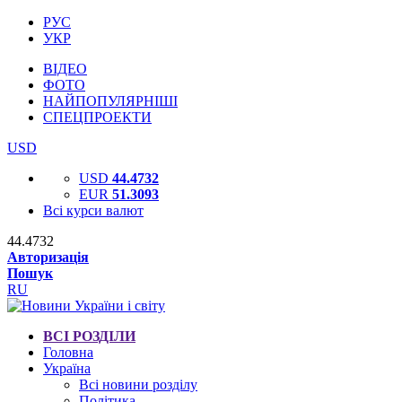
РУС
УКР
ВІДЕО
ФОТО
НАЙПОПУЛЯРНІШІ
СПЕЦПРОЕКТИ
USD
USD
44.4732
EUR
51.3093
Всі курси валют
44.4732
Авторизація
Пошук
RU
ВСІ РОЗДІЛИ
Головна
Україна
Всі новини розділу
Політика