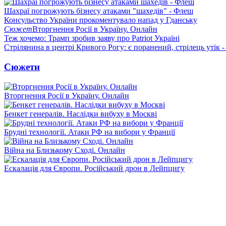
Шахраї погрожують бізнесу атаками "шахедів" - Флеш
Консульство України прокоментувало напад у Гданську
Сюжет
Вторгнення Росії в Україну. Онлайн
Теж хочемо: Трамп зробив заяву про Patriot Україні
Стрілянина в центрі Кривого Рогу: є поранений, стрілець утік -
Сюжети
Вторгнення Росії в Україну. Онлайн
Бенкет генералів. Наслідки вибуху в Москві
Брудні технології. Атаки РФ на вибори у Франції
Війна на Близькому Сході. Онлайн
Ескалація для Європи. Російський дрон в Лейпцигу