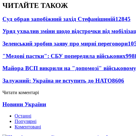
ЧИТАЙТЕ ТАКОЖ
Суд обрав запобіжний захід Стефанішиній
12845
Уряд ухвалив зміни щодо відстрочки від мобілізац
Зеленський зробив заяву про мирні переговори
10
"Медові пастки": СБУ попередила військових
998
Майора ВСП викрили на "допомозі" військовому
Залужний: Україна не вступить до НАТО
8606
Читати коментарі
Новини України
Останні
Популярні
Коментовані