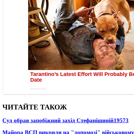
ЧИТАЙТЕ ТАКОЖ
Суд обрав запобіжний захід Стефанішиній
19573
Майора ВСП викрили на "допомозі" військовому