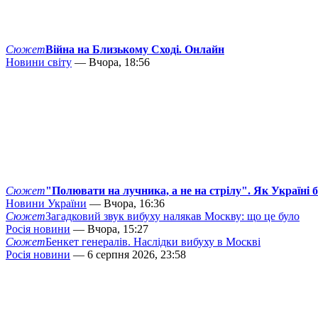
Сюжет
Війна на Близькому Сході. Онлайн
Новини світу
— Вчора, 18:56
Сюжет
"Полювати на лучника, а не на стрілу". Як Україні 
Новини України
— Вчора, 16:36
Сюжет
Загадковий звук вибуху налякав Москву: що це було
Росія новини
— Вчора, 15:27
Сюжет
Бенкет генералів. Наслідки вибуху в Москві
Росія новини
— 6 серпня 2026, 23:58