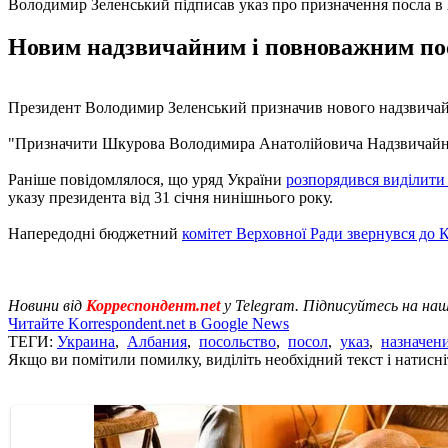
Володимир Зеленський підписав указ про призначення посла в 
Новим надзвичайним і повноважним пос
Президент Володимир Зеленський призначив нового надзвичайн
"Призначити Шкурова Володимира Анатолійовича Надзвичайним 
Раніше повідомлялося, що уряд України
розпорядився виділити
указу президента від 31 січня нинішнього року.
Напередодні бюджетний
комітет Верховної Ради звернувся до 
Новини від
Корреспондент.net
у Telegram. Підписуйтесь на на
Читайте Korrespondent.net в Google News
ТЕГИ:
Украина
,
Албания
,
посольство
,
посол
,
указ
,
назначен
Якщо ви помітили помилку, виділіть необхідний текст і натисніт