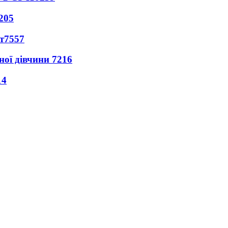
205
т
7557
ної дівчини
7216
14