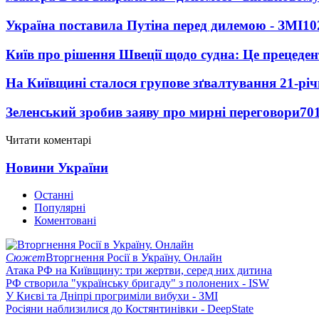
Україна поставила Путіна перед дилемою - ЗМІ
10
Київ про рішення Швеції щодо судна: Це прецеден
На Київщині сталося групове зґвалтування 21-річ
Зеленський зробив заяву про мирні переговори
70
Читати коментарі
Новини України
Останні
Популярні
Коментовані
Сюжет
Вторгнення Росії в Україну. Онлайн
Атака РФ на Київщину: три жертви, серед них дитина
РФ створила "українську бригаду" з полонених - ISW
У Києві та Дніпрі прогриміли вибухи - ЗМІ
Росіяни наблизилися до Костянтинівки - DeepState