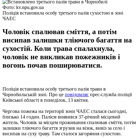
Фото: kv.npu.gov.ua
Поліція встановила особу третього палія сухостою в зоні
ЧАЕС
Чоловік спалював сміття, а потім
висипав залишки тліючого багаття на
сухостій. Коли трава спалахнула,
чоловік не викликав пожежників і
вогонь почав поширюватися.
Поліція встановила особу третього палія трави в
Чорнобильській зоні. Про це
повідомляє
прес-служба поліції
Київської області в понеділок, 13 квітня.
Чергова пожежа на території зони ЧАЕС сталася сьогодні,
близько 14 годин. Палієм виявився 37-річний місцевий
житель. Чоловік за місцем проживання спалював сміття, потім
залишки тліючого багаття згрузив на візок, вивіз за село і
висипав на суху траву. Там сталося загоряння сухостою.