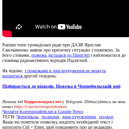
Раніше член громадської ради при ДАЗВ Ярослав
Ємельяненко заявив про критичну ситуацію з пожежею. За
його словами,
пожежа дісталася до Прип'яті
і наближається до
сховища радіоактивних відходів Підлісний.
Як відомо,
з пожежами в зоні відчуження не можуть
впоратися
другий тиждень.
Підбирається до відходів. Пожежа в Чорнобильській зоні
Новини від
Корреспондент.net
у Telegram. Підписуйтесь на наш
канал
https://t.me/korrespondentnet
.
Читайте Korrespondent.net в Google News
ТЕГИ:
Чернобыль
,
полиция
,
зона отчуждения
,
поджог
Якщо ви помітили помилку, виділіть необхідний текст і
натисніть Ctrl + Enter, щоб повідомити про це редакцію.