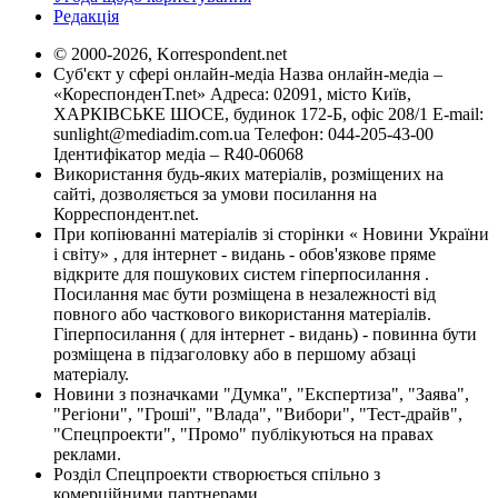
Редакція
© 2000-2026, Korrespondent.net
Суб'єкт у сфері онлайн-медіа Назва онлайн-медіа –
«КореспонденТ.net» Адреса: 02091, місто Київ,
ХАРКІВСЬКЕ ШОСЕ, будинок 172-Б, офіс 208/1 E-mail:
sunlight@mediadim.com.ua
Телефон: 044-205-43-00
Ідентифікатор медіа – R40-06068
Використання будь-яких матеріалів, розміщених на
сайті, дозволяється за умови посилання на
Корреспондент.net.
При копіюванні матеріалів зі сторінки « Новини України
і світу» , для інтернет - видань - обов'язкове пряме
відкрите для пошукових систем гіперпосилання .
Посилання має бути розміщена в незалежності від
повного або часткового використання матеріалів.
Гіперпосилання ( для інтернет - видань) - повинна бути
розміщена в підзаголовку або в першому абзаці
матеріалу.
Новини з позначками "Думка", "Експертиза", "Заява",
"Регіони", "Гроші", "Влада", "Вибори", "Тест-драйв",
"Спецпроекти", "Промо" публікуються на правах
реклами.
Розділ Спецпроекти створюється спільно з
комерційними партнерами.