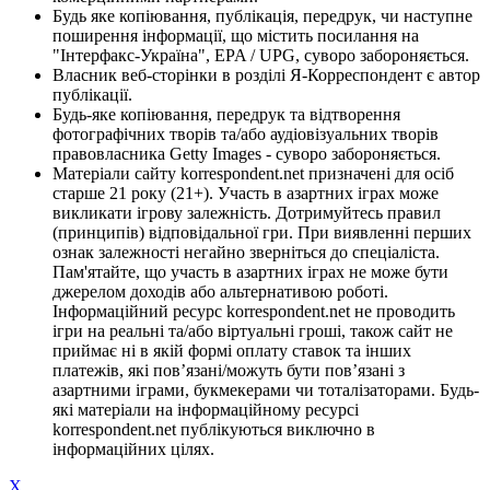
Будь яке копіювання, публікація, передрук, чи наступне
поширення інформації, що містить посилання на
"Інтерфакс-Україна", EPA / UPG, суворо забороняється.
Власник веб-сторінки в розділі Я-Корреспондент є автор
публікації.
Будь-яке копіювання, передрук та відтворення
фотографічних творів та/або аудіовізуальних творів
правовласника Getty Images - суворо забороняється.
Матеріали сайту korrespondent.net призначені для осіб
старше 21 року (21+). Участь в азартних іграх може
викликати ігрову залежність. Дотримуйтесь правил
(принципів) відповідальної гри. При виявленні перших
ознак залежності негайно зверніться до спеціаліста.
Пам'ятайте, що участь в азартних іграх не може бути
джерелом доходів або альтернативою роботі.
Інформаційний ресурс korrespondent.net не проводить
ігри на реальні та/або віртуальні гроші, також сайт не
приймає ні в якій формі оплату ставок та інших
платежів, які пов’язані/можуть бути пов’язані з
азартними іграми, букмекерами чи тоталізаторами. Будь-
які матеріали на інформаційному ресурсі
korrespondent.net публікуються виключно в
інформаційних цілях.
X