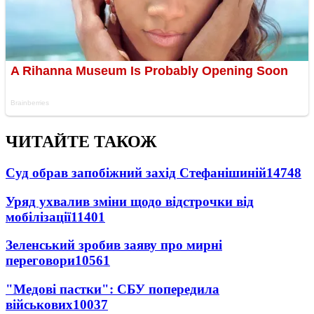
ЧИТАЙТЕ ТАКОЖ
Суд обрав запобіжний захід Стефанішиній
14748
Уряд ухвалив зміни щодо відстрочки від
мобілізації
11401
Зеленський зробив заяву про мирні
переговори
10561
"Медові пастки": СБУ попередила
військових
10037