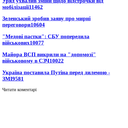
Уряд ухвалив зміни щодо відстрочки від
мобілізації
11462
Зеленський зробив заяву про мирні
переговори
10604
"Медові пастки": СБУ попередила
військових
10077
Майора ВСП викрили на "допомозі"
військовому в СЗЧ
10022
Україна поставила Путіна перед дилемою -
ЗМІ
9581
Читати коментарі