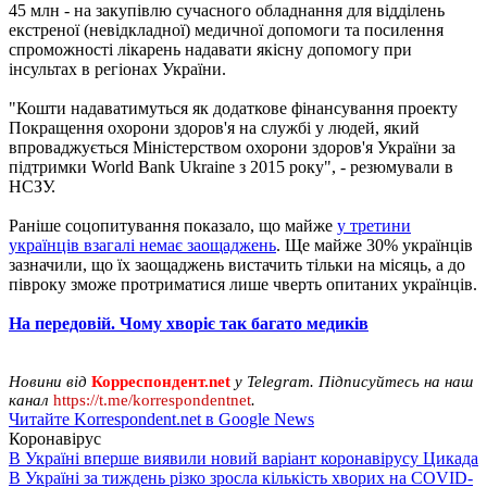
45 млн - на закупівлю сучасного обладнання для відділень
екстреної (невідкладної) медичної допомоги та посилення
спроможності лікарень надавати якісну допомогу при
інсультах в регіонах України.
"Кошти надаватимуться як додаткове фінансування проекту
Покращення охорони здоров'я на службі у людей, який
впроваджується Міністерством охорони здоров'я України за
підтримки World Bank Ukraine з 2015 року", - резюмували в
НСЗУ.
Раніше соцопитування показало, що майже
у третини
українців взагалі немає заощаджень
. Ще майже 30% українців
зазначили, що їх заощаджень вистачить тільки на місяць, а до
півроку зможе протриматися лише чверть опитаних українців.
На передовій. Чому хворіє так багато медиків
Новини від
Корреспондент.net
у Telegram. Підписуйтесь на наш
канал
https://t.me/korrespondentnet
.
Читайте Korrespondent.net в Google News
Коронавірус
В Україні вперше виявили новий варіант коронавірусу Цикада
В Україні за тиждень різко зросла кількість хворих на COVID-