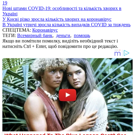
19
Нові штами COVID-19: особливості та кількість хворих в
Україні
У Києві різко зросла кількість хворих на коронавірус
В Україні утричі зросла кількість випадків COVID за тиждень
СПЕЦТЕМА:
Коронавірус
ТЕГИ:
Всемирный банк
,
деньги
,
помощь
Якщо ви помітили помилку, виділіть необхідний текст і
натисніть Ctrl + Enter, щоб повідомити про це редакцію.