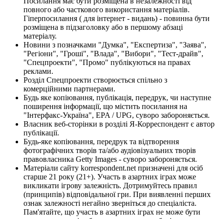
Посилання має бути розміщена в незалежності від
повного або часткового використання матеріалів.
Гіперпосилання ( для інтернет - видань) - повинна бути
розміщена в підзаголовку або в першому абзаці
матеріалу.
Новини з позначками "Думка", "Експертиза", "Заява",
"Регіони", "Гроші", "Влада", "Вибори", "Тест-драйв",
"Спецпроекти", "Промо" публікуються на правах
реклами.
Розділ Спецпроекти створюється спільно з
комерційними партнерами.
Будь яке копіювання, публікація, передрук, чи наступне
поширення інформації, що містить посилання на
"Інтерфакс-Україна", EPA / UPG, суворо забороняється.
Власник веб-сторінки в розділі Я-Корреспондент є автор
публікації.
Будь-яке копіювання, передрук та відтворення
фотографічних творів та/або аудіовізуальних творів
правовласника Getty Images - суворо забороняється.
Матеріали сайту korrespondent.net призначені для осіб
старше 21 року (21+). Участь в азартних іграх може
викликати ігрову залежність. Дотримуйтесь правил
(принципів) відповідальної гри. При виявленні перших
ознак залежності негайно зверніться до спеціаліста.
Пам'ятайте, що участь в азартних іграх не може бути