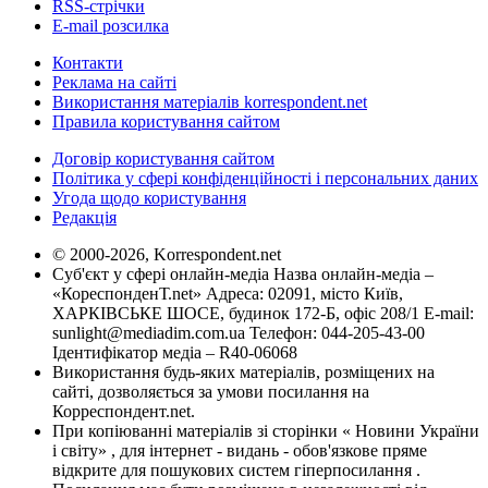
RSS-стрічки
E-mail розсилка
Контакти
Реклама на сайті
Використання матеріалів korrespondent.net
Правила користування сайтом
Договір користування сайтом
Політика у сфері конфіденційності і персональних даних
Угода щодо користування
Редакція
© 2000-2026, Korrespondent.net
Суб'єкт у сфері онлайн-медіа Назва онлайн-медіа –
«КореспонденТ.net» Адреса: 02091, місто Київ,
ХАРКІВСЬКЕ ШОСЕ, будинок 172-Б, офіс 208/1 E-mail:
sunlight@mediadim.com.ua
Телефон: 044-205-43-00
Ідентифікатор медіа – R40-06068
Використання будь-яких матеріалів, розміщених на
сайті, дозволяється за умови посилання на
Корреспондент.net.
При копіюванні матеріалів зі сторінки « Новини України
і світу» , для інтернет - видань - обов'язкове пряме
відкрите для пошукових систем гіперпосилання .