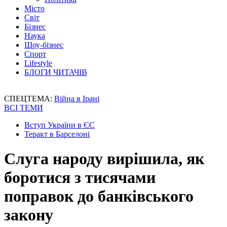
Місто
Світ
Бізнес
Наука
Шоу-бізнес
Спорт
Lifestyle
БЛОГИ ЧИТАЧІВ
СПЕЦТЕМА:
Війна в Ірані
ВСІ ТЕМИ
Вступ України в ЄС
Теракт в Барселоні
Слуга народу вирішила, як
боротися з тисячами
поправок до банківського
закону