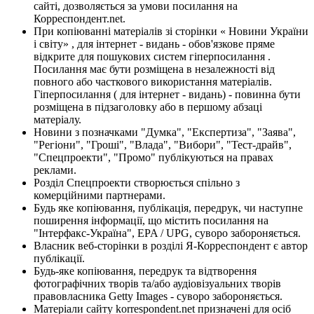
сайті, дозволяється за умови посилання на
Корреспондент.net.
При копіюванні матеріалів зі сторінки « Новини України
і світу» , для інтернет - видань - обов'язкове пряме
відкрите для пошукових систем гіперпосилання .
Посилання має бути розміщена в незалежності від
повного або часткового використання матеріалів.
Гіперпосилання ( для інтернет - видань) - повинна бути
розміщена в підзаголовку або в першому абзаці
матеріалу.
Новини з позначками "Думка", "Експертиза", "Заява",
"Регіони", "Гроші", "Влада", "Вибори", "Тест-драйв",
"Спецпроекти", "Промо" публікуються на правах
реклами.
Розділ Спецпроекти створюється спільно з
комерційними партнерами.
Будь яке копіювання, публікація, передрук, чи наступне
поширення інформації, що містить посилання на
"Інтерфакс-Україна", EPA / UPG, суворо забороняється.
Власник веб-сторінки в розділі Я-Корреспондент є автор
публікації.
Будь-яке копіювання, передрук та відтворення
фотографічних творів та/або аудіовізуальних творів
правовласника Getty Images - суворо забороняється.
Матеріали сайту korrespondent.net призначені для осіб