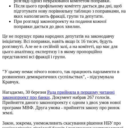
розгляді однієї неврахованої комітетом поправки.
Після цього профільному комітету дається два дні, щоб
підготувати нову порівняльну таблицю з поправками, на
яких наполягають фракції, групи та депутати.
При розгляді законопроекту на подання кожної
поправки дається до двох хвилин.
Це не порушує права народних депутатів на законодавчу
ініціативу. Всі поправки, навіть якщо їх 16 тисяч, будуть
розглянуті. Але не в сесійній залі, а на комітеті, що має для
цього аналітику, експертизу і в якому пропорційно
представлені всі фракції і групи.
"У цьому немає нічого нового, так працюють парламенти в
розвинених демократичних суспільствах", - підсумувала
Кравчук.
Нагадаємо, 30 березня
Рада прийняла в першому читанні
законопроект про банки
. Документ набрав 267 голосів.
Прийняття даного законопроекту є одним з двох умов нової
програми МВФ. Друга умова - прийняття закону про ринок
землі.
Закон, зокрема, унеможливить скасування рішення НБУ про