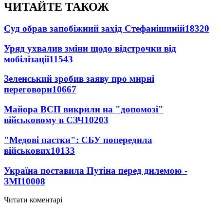
ЧИТАЙТЕ ТАКОЖ
Суд обрав запобіжний захід Стефанішиній
18320
Уряд ухвалив зміни щодо відстрочки від
мобілізації
11543
Зеленський зробив заяву про мирні
переговори
10667
Майора ВСП викрили на "допомозі"
військовому в СЗЧ
10203
"Медові пастки": СБУ попередила
військових
10133
Україна поставила Путіна перед дилемою -
ЗМІ
10008
Читати коментарі