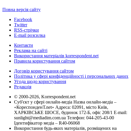
Повна версія сайту
Facebook
Twitter
RSS-стрічки
E-mail розсилка
Контакти
Реклама на сайті
Використання матеріалів korrespondent.net
Правила користування сайтом
Договір користування сайтом
Політика у сфері конфіденційності і персональних даних
Угода щодо користування
Редакція
© 2000-2026, Korrespondent.net
Суб'єкт у сфері онлайн-медіа Назва онлайн-медіа –
«КореспонденТ.net» Адреса: 02091, місто Київ,
ХАРКІВСЬКЕ ШОСЕ, будинок 172-Б, офіс 208/1 E-mail:
sunlight@mediadim.com.ua
Телефон: 044-205-43-00
Ідентифікатор медіа – R40-06068
Використання будь-яких матеріалів, розміщених на