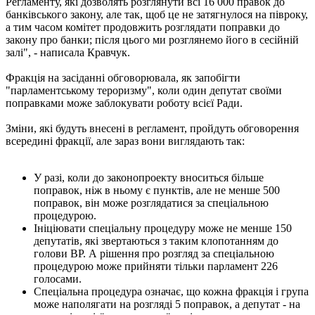
Регламенту, які дозволять розглянути всі 16 000 правок до
банківського закону, але так, щоб це не затягнулося на півроку,
а тим часом комітет продовжить розглядати поправки до
закону про банки; після цього ми розглянемо його в сесійній
залі", - написала Кравчук.
Фракція на засіданні обговорювала, як запобігти
"парламентському тероризму", коли один депутат своїми
поправками може заблокувати роботу всієї Ради.
Зміни, які будуть внесені в регламент, пройдуть обговорення
всередині фракції, але зараз вони виглядають так:
У разі, коли до законопроекту вноситься більше
поправок, ніж в ньому є пунктів, але не менше 500
поправок, він може розглядатися за спеціальною
процедурою.
Ініціювати спеціальну процедуру може не менше 150
депутатів, які звертаються з таким клопотанням до
голови ВР. А рішення про розгляд за спеціальною
процедурою може прийняти тільки парламент 226
голосами.
Спеціальна процедура означає, що кожна фракція і група
може наполягати на розгляді 5 поправок, а депутат - на