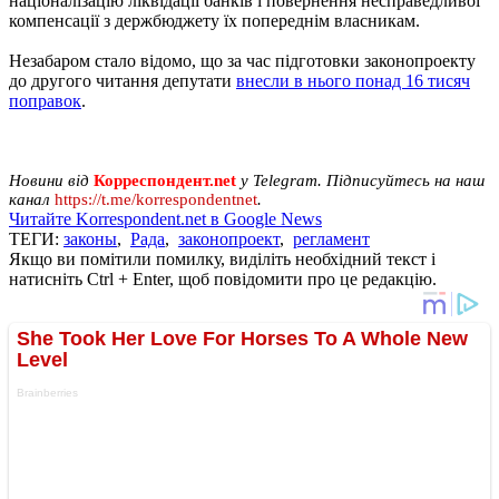
націоналізацію ліквідації банків і повернення несправедливої
компенсації з держбюджету їх попереднім власникам.
Незабаром стало відомо, що за час підготовки законопроекту
до другого читання депутати
внесли в нього понад 16 тисяч
поправок
.
Новини від
Корреспондент.net
у Telegram. Підписуйтесь на наш
канал
https://t.me/korrespondentnet
.
Читайте Korrespondent.net в Google News
ТЕГИ:
законы
,
Рада
,
законопроект
,
регламент
Якщо ви помітили помилку, виділіть необхідний текст і
натисніть Ctrl + Enter, щоб повідомити про це редакцію.