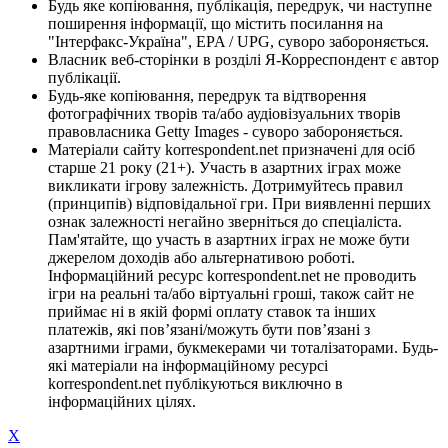
Будь яке копіювання, публікація, передрук, чи наступне
поширення інформації, що містить посилання на
"Інтерфакс-Україна", EPA / UPG, суворо забороняється.
Власник веб-сторінки в розділі Я-Корреспондент є автор
публікації.
Будь-яке копіювання, передрук та відтворення
фотографічних творів та/або аудіовізуальних творів
правовласника Getty Images - суворо забороняється.
Матеріали сайту korrespondent.net призначені для осіб
старше 21 року (21+). Участь в азартних іграх може
викликати ігрову залежність. Дотримуйтесь правил
(принципів) відповідальної гри. При виявленні перших
ознак залежності негайно зверніться до спеціаліста.
Пам'ятайте, що участь в азартних іграх не може бути
джерелом доходів або альтернативою роботі.
Інформаційний ресурс korrespondent.net не проводить
ігри на реальні та/або віртуальні гроші, також сайт не
приймає ні в якій формі оплату ставок та інших
платежів, які пов’язані/можуть бути пов’язані з
азартними іграми, букмекерами чи тоталізаторами. Будь-
які матеріали на інформаційному ресурсі
korrespondent.net публікуються виключно в
інформаційних цілях.
X