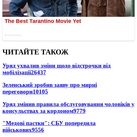
ЧИТАЙТЕ ТАКОЖ
Уряд ухвалив зміни щодо відстрочки від
мобілізації
26437
Зеленський зробив заяву про мирні
переговори
10105
Уряд змінив правила обслуговування чоловіків у
консульствах за кордоном
9779
"Медові пастки": СБУ попередила
військових
9556