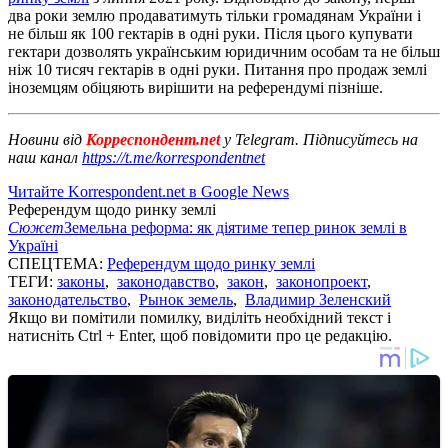
два роки землю продаватимуть тільки громадянам України і
не більш як 100 гектарів в одні руки. Після цього купувати
гектари дозволять українським юридичним особам та не більш
ніж 10 тисяч гектарів в одні руки. Питання про продаж землі
іноземцям обіцяють вирішити на референдумі пізніше.
Новини від
Корреспондент.net
у Telegram. Підписуйтесь на
наш канал
https://t.me/korrespondentnet
Читайте Korrespondent.net в Google News
Референдум щодо ринку землі
Сюжет
Земельна реформа: як діятиме тепер ринок землі в
Україні
СПЕЦТЕМА:
Референдум щодо ринку землі
ТЕГИ:
законы
,
законодавство
,
закон
,
законопроект
,
законодательство
,
Рынок земель
,
Владимир Зеленский
Якщо ви помітили помилку, виділіть необхідний текст і
натисніть Ctrl + Enter, щоб повідомити про це редакцію.