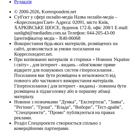
Редакція
© 2000-2026, Korrespondent.net
Суб'єкт у сфері онлайн-медіа Назва онлайн-медіа –
«КореспонденТ.net» Адреса: 02091, місто Київ,
ХАРКІВСЬКЕ ШОСЕ, будинок 172-Б, офіс 208/1 E-mail:
sunlight@mediadim.com.ua
Телефон: 044-205-43-00
Ідентифікатор медіа – R40-06068
Використання будь-яких матеріалів, розміщених на
сайті, дозволяється за умови посилання на
Корреспондент.net.
При копіюванні матеріалів зі сторінки « Новини України
і світу» , для інтернет - видань - обов'язкове пряме
відкрите для пошукових систем гіперпосилання .
Посилання має бути розміщена в незалежності від
повного або часткового використання матеріалів.
Гіперпосилання ( для інтернет - видань) - повинна бути
розміщена в підзаголовку або в першому абзаці
матеріалу.
Новини з позначками "Думка", "Експертиза", "Заява",
"Регіони", "Гроші", "Влада", "Вибори", "Тест-драйв",
"Спецпроекти", "Промо" публікуються на правах
реклами.
Розділ Спецпроекти створюється спільно з
комерційними партнерами.