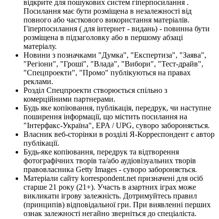
відкрите для пошукових систем гіперпосилання .
Посилання має бути розміщена в незалежності від
повного або часткового використання матеріалів.
Гіперпосилання ( для інтернет - видань) - повинна бути
розміщена в підзаголовку або в першому абзаці
матеріалу.
Новини з позначками "Думка", "Експертиза", "Заява",
"Регіони", "Гроші", "Влада", "Вибори", "Тест-драйв",
"Спецпроекти", "Промо" публікуються на правах
реклами.
Розділ Спецпроекти створюється спільно з
комерційними партнерами.
Будь яке копіювання, публікація, передрук, чи наступне
поширення інформації, що містить посилання на
"Інтерфакс-Україна", EPA / UPG, суворо забороняється.
Власник веб-сторінки в розділі Я-Корреспондент є автор
публікації.
Будь-яке копіювання, передрук та відтворення
фотографічних творів та/або аудіовізуальних творів
правовласника Getty Images - суворо забороняється.
Матеріали сайту korrespondent.net призначені для осіб
старше 21 року (21+). Участь в азартних іграх може
викликати ігрову залежність. Дотримуйтесь правил
(принципів) відповідальної гри. При виявленні перших
ознак залежності негайно зверніться до спеціаліста.