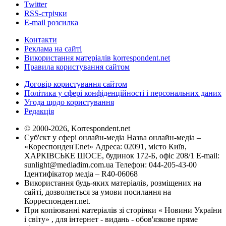
Twitter
RSS-стрічки
E-mail розсилка
Контакти
Реклама на сайті
Використання матеріалів korrespondent.net
Правила користування сайтом
Договір користування сайтом
Політика у сфері конфіденційності і персональних даних
Угода щодо користування
Редакція
© 2000-2026, Korrespondent.net
Суб'єкт у сфері онлайн-медіа Назва онлайн-медіа –
«КореспонденТ.net» Адреса: 02091, місто Київ,
ХАРКІВСЬКЕ ШОСЕ, будинок 172-Б, офіс 208/1 E-mail:
sunlight@mediadim.com.ua
Телефон: 044-205-43-00
Ідентифікатор медіа – R40-06068
Використання будь-яких матеріалів, розміщених на
сайті, дозволяється за умови посилання на
Корреспондент.net.
При копіюванні матеріалів зі сторінки « Новини України
і світу» , для інтернет - видань - обов'язкове пряме