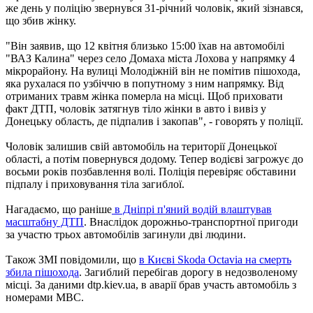
же день у поліцію звернувся 31-річний чоловік, який зізнався,
що збив жінку.
"Він заявив, що 12 квітня близько 15:00 їхав на автомобілі
"ВАЗ Калина" через село Домаха міста Лохова у напрямку 4
мікрорайону. На вулиці Молодіжній він не помітив пішохода,
яка рухалася по узбіччю в попутному з ним напрямку. Від
отриманих травм жінка померла на місці. Щоб приховати
факт ДТП, чоловік затягнув тіло жінки в авто і вивіз у
Донецьку область, де підпалив і закопав", - говорять у поліції.
Чоловік залишив свій автомобіль на території Донецької
області, а потім повернувся додому. Тепер водієві загрожує до
восьми років позбавлення волі. Поліція перевіряє обставини
підпалу і приховування тіла загиблої.
Нагадаємо, що раніше
в Дніпрі п'яний водій влаштував
масштабну ДТП
. Внаслідок дорожньо-транспортної пригоди
за участю трьох автомобілів загинули дві людини.
Також ЗМІ повідомили, що
в Києві Skoda Octavia на смерть
збила пішохода
. Загиблий перебігав дорогу в недозволеному
місці. За даними dtp.kiev.ua, в аварії брав участь автомобіль з
номерами МВС.