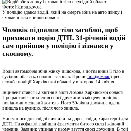
Фото: hk.npu.gov.ua
У поліцію здався водій, який на смерть збив на авто жінку і
сховав її тіло в іншій області
Чоловік підпалив тіло загиблої, щоб
приховати подію ДТП. 31-річний водій
сам прийшов у поліцію і зізнався у
скоєному.
Водій автомобіля збив жінку-пішохода, а потім вивіз її тіло в
сусідню область, спалив і закопав. Про це
повідомляє
прес-
служба поліції Харківської області у вівторок, 14 квітня.
Інцидент стався 12 квітня в місті Лозова Харківської області.
Про раптове зникнення своєї дружини в місцеву поліцію
повідомив місцевий житель. Його 59-річна дружина вдень
вийшла на вулицю, після чого зникла.
Наступного дня слідчі виявили на дорозі сліди, характерні для
ДТП. На асфальті знайшли фрагменти битого скла і жіночий
черевик. Заявник упізнав у ньому взуття своєї дружини. В той