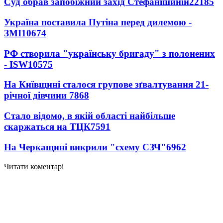
Суд обрав запобіжний захід Стефанішиній
22185
Україна поставила Путіна перед дилемою -
ЗМІ
10674
РФ створила "українську бригаду" з полонених
- ISW
10575
На Київщині сталося групове зґвалтування 21-
річної дівчини
7868
Стало відомо, в якій області найбільше
скаржаться на ТЦК
7591
На Черкащині викрили "схему СЗЧ"
6962
Читати коментарі