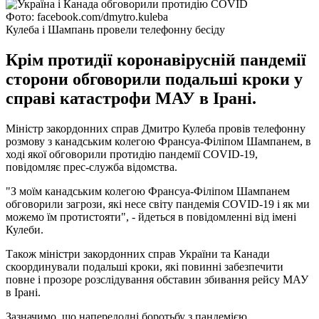
Фото: facebook.com/dmytro.kuleba
Кулеба і Шампань провели телефонну бесіду
Крім протидії коронавірусній пандемії
сторони обговорили подальші кроки у
справі катастрофи МАУ в Ірані.
Міністр закордонних справ Дмитро Кулеба провів телефонну
розмову з канадським колегою Франсуа-Філіпом Шампанем, в
ході якої обговорили протидію пандемії COVID-19,
повідомляє прес-служба відомства.
"З моїм канадським колегою Франсуа-Філіпом Шампанем
обговорили загрози, які несе світу пандемія COVID-19 і як ми
можемо їм протистояти", - йдеться в повідомленні від імені
Кулеби.
Також міністри закордонних справ України та Канади
скоординували подальші кроки, які повинні забезпечити
повне і прозоре розслідування обставин збивання рейсу МАУ
в Ірані.
Зазначимо, що напередодні боротьбу з пандемією