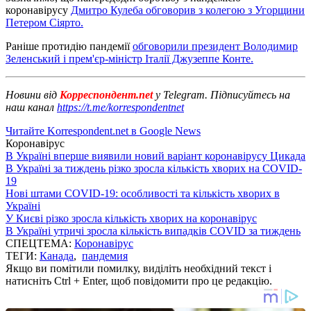
коронавірусу
Дмитро Кулеба обговорив з колегою з Угорщини
Петером Сіярто.
Раніше протидію пандемії
обговорили президент Володимир
Зеленський і прем'єр-міністр Італії Джузеппе Конте.
Новини від
Корреспондент.net
у Telegram. Підписуйтесь на
наш канал
https://t.me/korrespondentnet
Читайте Korrespondent.net в Google News
Коронавірус
В Україні вперше виявили новий варіант коронавірусу Цикада
В Україні за тиждень різко зросла кількість хворих на COVID-
19
Нові штами COVID-19: особливості та кількість хворих в
Україні
У Києві різко зросла кількість хворих на коронавірус
В Україні утричі зросла кількість випадків COVID за тиждень
СПЕЦТЕМА:
Коронавірус
ТЕГИ:
Канада
,
пандемия
Якщо ви помітили помилку, виділіть необхідний текст і
натисніть Ctrl + Enter, щоб повідомити про це редакцію.