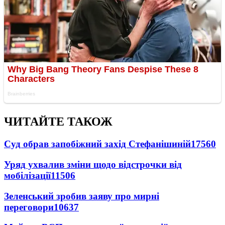
ЧИТАЙТЕ ТАКОЖ
Суд обрав запобіжний захід Стефанішиній
17560
Уряд ухвалив зміни щодо відстрочки від
мобілізації
11506
Зеленський зробив заяву про мирні
переговори
10637