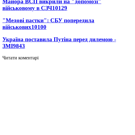
Майора ВСП викрили на "допомозі"
військовому в СЗЧ
10129
"Медові пастки": СБУ попередила
військових
10100
Україна поставила Путіна перед дилемою -
ЗМІ
9843
Читати коментарі