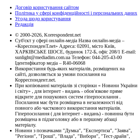
Договір користування сайтом
Політика у сфері конфіденційності і персональних даних
Угода щодо користування
Редакція
© 2000-2026, Korrespondent.net
Суб'єкт у сфері онлайн-медіа Назва онлайн-медіа –
«КореспонденТ.net» Адреса: 02091, місто Київ,
ХАРКІВСЬКЕ ШОСЕ, будинок 172-Б, офіс 208/1 E-mail:
sunlight@mediadim.com.ua
Телефон: 044-205-43-00
Ідентифікатор медіа – R40-06068
Використання будь-яких матеріалів, розміщених на
сайті, дозволяється за умови посилання на
Корреспондент.net.
При копіюванні матеріалів зі сторінки « Новини України
і світу» , для інтернет - видань - обов'язкове пряме
відкрите для пошукових систем гіперпосилання .
Посилання має бути розміщена в незалежності від
повного або часткового використання матеріалів.
Гіперпосилання ( для інтернет - видань) - повинна бути
розміщена в підзаголовку або в першому абзаці
матеріалу.
Новини з позначками "Думка", "Експертиза", "Заява",
"Регіони", "Гроші", "Влада", "Вибори", "Тест-драйв",