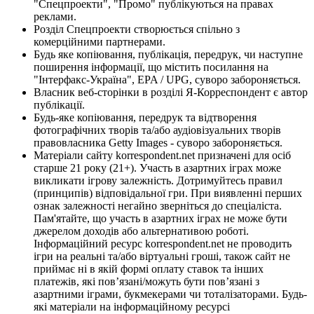
"Спецпроекти", "Промо" публікуються на правах
реклами.
Розділ Спецпроекти створюється спільно з
комерційними партнерами.
Будь яке копіювання, публікація, передрук, чи наступне
поширення інформації, що містить посилання на
"Інтерфакс-Україна", EPA / UPG, суворо забороняється.
Власник веб-сторінки в розділі Я-Корреспондент є автор
публікації.
Будь-яке копіювання, передрук та відтворення
фотографічних творів та/або аудіовізуальних творів
правовласника Getty Images - суворо забороняється.
Матеріали сайту korrespondent.net призначені для осіб
старше 21 року (21+). Участь в азартних іграх може
викликати ігрову залежність. Дотримуйтесь правил
(принципів) відповідальної гри. При виявленні перших
ознак залежності негайно зверніться до спеціаліста.
Пам'ятайте, що участь в азартних іграх не може бути
джерелом доходів або альтернативою роботі.
Інформаційний ресурс korrespondent.net не проводить
ігри на реальні та/або віртуальні гроші, також сайт не
приймає ні в якій формі оплату ставок та інших
платежів, які пов’язані/можуть бути пов’язані з
азартними іграми, букмекерами чи тоталізаторами. Будь-
які матеріали на інформаційному ресурсі