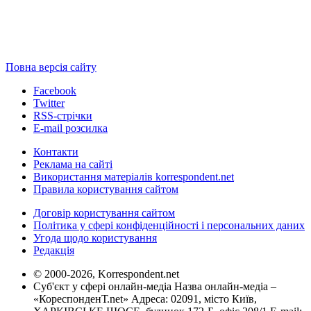
Повна версія сайту
Facebook
Twitter
RSS-стрічки
E-mail розсилка
Контакти
Реклама на сайті
Використання матеріалів korrespondent.net
Правила користування сайтом
Договір користування сайтом
Політика у сфері конфіденційності і персональних даних
Угода щодо користування
Редакція
© 2000-2026, Korrespondent.net
Суб'єкт у сфері онлайн-медіа Назва онлайн-медіа –
«КореспонденТ.net» Адреса: 02091, місто Київ,