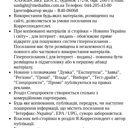
ХАРКІВСЬКЕ ШОСЕ, будинок 172-Б, офіс 208/1 E-mail:
sunlight@mediadim.com.ua
Телефон: 044-205-43-00
Ідентифікатор медіа – R40-06068
Використання будь-яких матеріалів, розміщених на
сайті, дозволяється за умови посилання на
Корреспондент.net.
При копіюванні матеріалів зі сторінки « Новини України
і світу» , для інтернет - видань - обов'язкове пряме
відкрите для пошукових систем гіперпосилання .
Посилання має бути розміщена в незалежності від
повного або часткового використання матеріалів.
Гіперпосилання ( для інтернет - видань) - повинна бути
розміщена в підзаголовку або в першому абзаці
матеріалу.
Новини з позначками "Думка", "Експертиза", "Заява",
"Регіони", "Гроші", "Влада", "Вибори", "Тест-драйв",
"Спецпроекти", "Промо" публікуються на правах
реклами.
Розділ Спецпроекти створюється спільно з
комерційними партнерами.
Будь яке копіювання, публікація, передрук, чи наступне
поширення інформації, що містить посилання на
"Інтерфакс-Україна", EPA / UPG, суворо забороняється.
Власник веб-сторінки в розділі Я-Корреспондент є автор
публікації.