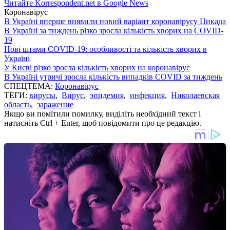
Читайте Korrespondent.net в Google News
Коронавірус
В Україні вперше виявили новий варіант коронавірусу Цикада
В Україні за тиждень різко зросла кількість хворих на COVID-
19
Нові штами COVID-19: особливості та кількість хворих в
Україні
У Києві різко зросла кількість хворих на коронавірус
В Україні утричі зросла кількість випадків COVID за тиждень
СПЕЦТЕМА:
Коронавірус
ТЕГИ:
вирусы
,
Вирус
,
эпидемия
,
инфекция
,
Николаевская
область
,
заражение
Якщо ви помітили помилку, виділіть необхідний текст і
натисніть Ctrl + Enter, щоб повідомити про це редакцію.