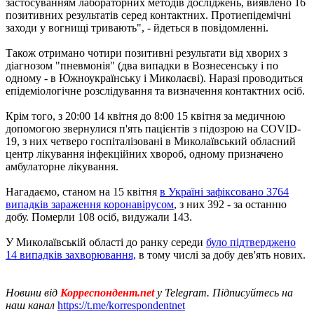
застосуванням лабораторних методів досліджень, виявлено 16
позитивних результатів серед контактних. Протиепідемічні
заходи у вогнищі тривають", - йдеться в повідомленні.
Також отримано чотири позитивні результати від хворих з
діагнозом "пневмонія" (два випадки в Вознесенську і по
одному - в Южноукраїнську і Миколаєві). Наразі проводиться
епідеміологічне розслідування та визначення контактних осіб.
Крім того, з 20:00 14 квітня до 8:00 15 квітня за медичною
допомогою звернулися п'ять пацієнтів з підозрою на COVID-
19, з них четверо госпіталізовані в Миколаївський обласний
центр лікування інфекційних хвороб, одному призначено
амбулаторне лікування.
Нагадаємо, станом на 15 квітня
в Україні зафіксовано 3764
випадків зараження коронавірусом
, з них 392 - за останню
добу. Померли 108 осіб, видужали 143.
У Миколаївській області до ранку середи
було підтверджено
14 випадків захворювання,
в тому числі за добу дев'ять нових.
Новини від
Корреспондент.net
у Telegram. Підписуйтесь на
наш канал
https://t.me/korrespondentnet