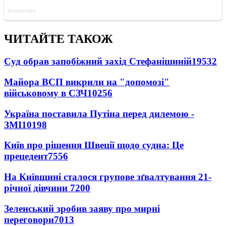
ЧИТАЙТЕ ТАКОЖ
Суд обрав запобіжний захід Стефанішиній
19532
Майора ВСП викрили на "допомозі"
військовому в СЗЧ
10256
Україна поставила Путіна перед дилемою -
ЗМІ
10198
Київ про рішення Швеції щодо судна: Це
прецедент
7556
На Київщині сталося групове зґвалтування 21-
річної дівчини
7200
Зеленський зробив заяву про мирні
переговори
7013