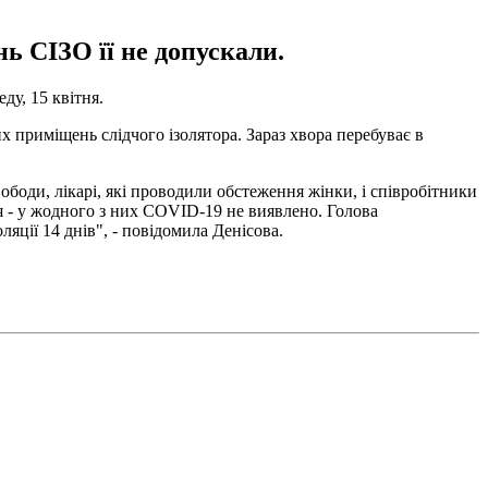
ь СІЗО її не допускали.
еду, 15 квітня.
 приміщень слідчого ізолятора. Зараз хвора перебуває в
боди, лікарі, які проводили обстеження жінки, і співробітники
ня - у жодного з них COVID-19 не виявлено. Голова
яції 14 днів", - повідомила Денісова.