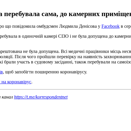
а перебувала сама, до камерних приміщен
 про що повідомила омбудсмен Людмила Денісова у
Facebook
в сер
ребувала в одиночній камері СІЗО і не була допущена до камерних
рештована не була допущена. Всі медичні працівники місць несво
моізоляції. Після чого пройшли перевірку на наявність захворюван
 брали участь в судовому засіданні, також перебували на самоізол
ів
, щоб запобігти поширенню коронавірусу.
 на коронавірус
.
ш канал
https://t.me/korrespondentnet