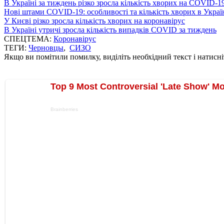
В Україні за тиждень різко зросла кількість хворих на COVID-1
Нові штами COVID-19: особливості та кількість хворих в Украї
У Києві різко зросла кількість хворих на коронавірус
В Україні утричі зросла кількість випадків COVID за тиждень
СПЕЦТЕМА:
Коронавірус
ТЕГИ:
Черновцы
,
СИЗО
Якщо ви помітили помилку, виділіть необхідний текст і натисніт