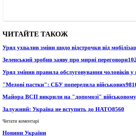
ЧИТАЙТЕ ТАКОЖ
Уряд ухвалив зміни щодо відстрочки від мобілізац
Зеленський зробив заяву про мирні переговори
10
Уряд змінив правила обслуговування чоловіків у
"Медові пастки": СБУ попередила військових
981
Майора ВСП викрили на "допомозі" військовому
Залужний: Україна не вступить до НАТО
8560
Читати коментарі
Новини України