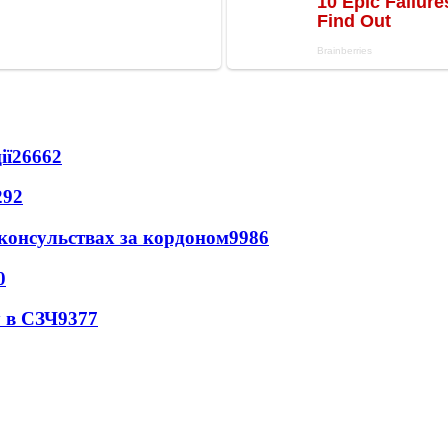
ії
26662
292
 консульствах за кордоном
9986
0
 в СЗЧ
9377