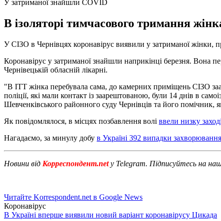
У затриманої знайшли COVID
В ізоляторі тимчасового тримання жінк
У СІЗО в Чернівцях коронавірус виявили у затриманої жінки,
Коронавірус у затриманої знайшли наприкінці березня. Вона пе
Чернівецькій обласній лікарні.
"В ІТТ жінка перебувала сама, до камерних приміщень СІЗО заа
поліції, які мали контакт із заарештованою, були 14 днів в са
Шевченківського районного суду Чернівців та його помічник, які
Як повідомлялося, в місцях позбавлення волі
ввели низку заход
Нагадаємо, за минулу добу
в Україні 392 випадки захворювання
Новини від
Корреспондент.net
у Telegram. Підписуйтесь на на
Читайте Korrespondent.net в Google News
Коронавірус
В Україні вперше виявили новий варіант коронавірусу Цикада