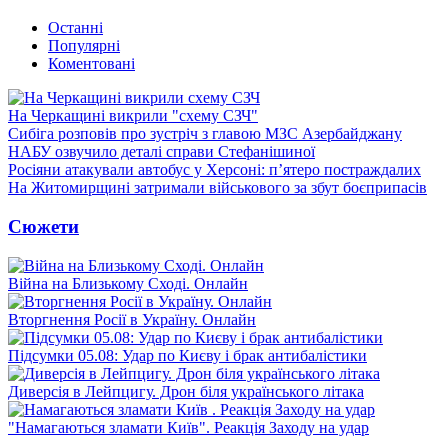
Останні
Популярні
Коментовані
На Черкащині викрили "схему СЗЧ"
Сибіга розповів про зустріч з главою МЗС Азербайджану
НАБУ озвучило деталі справи Стефанішиної
Росіяни атакували автобус у Херсоні: п’ятеро постраждалих
На Житомирщині затримали військового за збут боєприпасів
Сюжети
Війна на Близькому Сході. Онлайн
Вторгнення Росії в Україну. Онлайн
Підсумки 05.08: Удар по Києву і брак антибалістики
Диверсія в Лейпцигу. Дрон біля українського літака
"Намагаються зламати Київ". Реакція Заходу на удар