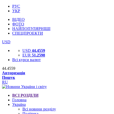
РУС
УКР
ВІДЕО
ФОТО
НАЙПОПУЛЯРНІШІ
СПЕЦПРОЕКТИ
USD
USD
44.4559
EUR
51.2598
Всі курси валют
44.4559
Авторизація
Пошук
RU
ВСІ РОЗДІЛИ
Головна
Україна
Всі новини розділу
Політика