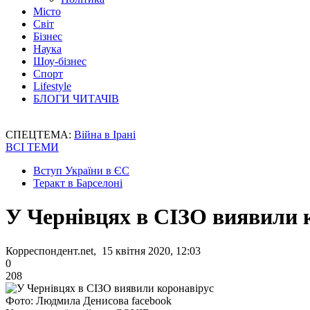
Місто
Світ
Бізнес
Наука
Шоу-бізнес
Спорт
Lifestyle
БЛОГИ ЧИТАЧІВ
СПЕЦТЕМА:
Війна в Ірані
ВСІ ТЕМИ
Вступ України в ЄС
Теракт в Барселоні
У Чернівцях в СІЗО виявили 
Корреспондент.net, 15 квітня 2020, 12:03
0
208
Фото: Людмила Денисова facebook