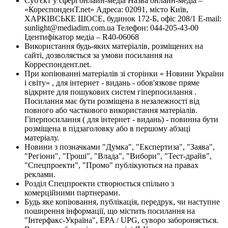
Суб'єкт у сфері онлайн-медіа Назва онлайн-медіа –
«КореспонденТ.net» Адреса: 02091, місто Київ,
ХАРКІВСЬКЕ ШОСЕ, будинок 172-Б, офіс 208/1 E-mail:
sunlight@mediadim.com.ua
Телефон: 044-205-43-00
Ідентифікатор медіа – R40-06068
Використання будь-яких матеріалів, розміщених на
сайті, дозволяється за умови посилання на
Корреспондент.net.
При копіюванні матеріалів зі сторінки « Новини України
і світу» , для інтернет - видань - обов'язкове пряме
відкрите для пошукових систем гіперпосилання .
Посилання має бути розміщена в незалежності від
повного або часткового використання матеріалів.
Гіперпосилання ( для інтернет - видань) - повинна бути
розміщена в підзаголовку або в першому абзаці
матеріалу.
Новини з позначками "Думка", "Експертиза", "Заява",
"Регіони", "Гроші", "Влада", "Вибори", "Тест-драйв",
"Спецпроекти", "Промо" публікуються на правах
реклами.
Розділ Спецпроекти створюється спільно з
комерційними партнерами.
Будь яке копіювання, публікація, передрук, чи наступне
поширення інформації, що містить посилання на
"Інтерфакс-Україна", EPA / UPG, суворо забороняється.