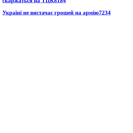
скаржаться на ТЦК
8184
Україні не вистачає грошей на армію
7234