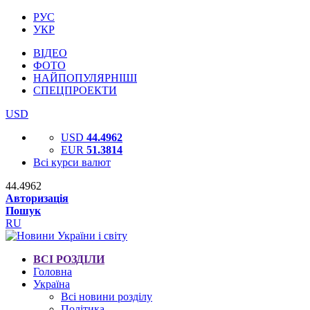
РУС
УКР
ВІДЕО
ФОТО
НАЙПОПУЛЯРНІШІ
СПЕЦПРОЕКТИ
USD
USD
44.4962
EUR
51.3814
Всі курси валют
44.4962
Авторизація
Пошук
RU
ВСІ РОЗДІЛИ
Головна
Україна
Всі новини розділу
Політика