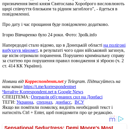
призначення імені князя Святослава Хороброго висловлюють
щирі співчуття близьким та рідним загиблого", - йдеться в
повідомленні.
Про дату і час прощання буде повідомлено додатково.
Ігорю Вівчаренко було 24 роки. Фото: 3polk.info
Напередодні стало відомо, що в Донецькій області
на полігоні
вибухнув міномет
, в результаті чого один військовий загинув,
ще вісім отримали поранення. Порушено кримінальну справу
за статтею про порушення правил поводження зі зброєю (ч. 2
ст. 414 КК України).
Новини від
Корреспондент.net
у Telegram. Підписуйтесь на
наш канал
https://t.me/korrespondentnet
Читайте Korrespondent.net в Google News
СПЕЦТЕМА:
Операція об'єднаних сил на Донбасі
ТЕГИ:
Украина
,
спецназ
,
донбасс
,
ВСУ
Якщо ви помітили помилку, виділіть необхідний текст і
натисніть Ctrl + Enter, щоб повідомити про це редакцію.