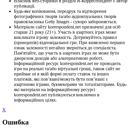
Власник веб-сторінки в розділі Я-Корреспондент є автор
публікації.
Будь-яке копіювання, передрук та відтворення
фотографічних творів та/або аудіовізуальних творів
правовласника Getty Images - суворо забороняється.
Матеріали сайту korrespondent.net призначені для осіб
старше 21 року (21+). Участь в азартних іграх може
викликати ігрову залежність. Дотримуйтесь правил
(принципів) відповідальної гри. При виявленні перших
ознак залежності негайно зверніться до спеціаліста.
Пам'ятайте, що участь в азартних іграх не може бути
джерелом доходів або альтернативою роботі.
Інформаційний ресурс korrespondent.net не проводить
ігри на реальні та/або віртуальні гроші, також сайт не
приймає ні в якій формі оплату ставок та інших
платежів, які пов’язані/можуть бути пов’язані з
азартними іграми, букмекерами чи тоталізаторами. Будь-
які матеріали на інформаційному ресурсі
korrespondent.net публікуються виключно в
інформаційних цілях.
X
Ошибка