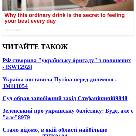
ЧИТАЙТЕ ТАКОЖ
РФ створила "українську бригаду" з полонених
- ISW
12928
Україна поставила Путіна перед дилемою -
ЗМІ
11054
Суд обрав запобіжний захід Стефанішиній
9848
Зеленський про українську балістику: Буде, але є
"але"
8979
Стало відомо, в якій області найбільше