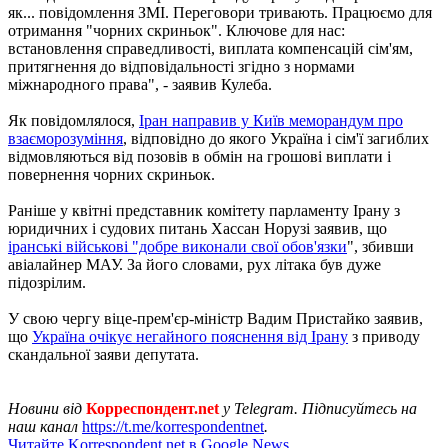
як... повідомлення ЗМІ. Переговори тривають. Працюємо для
отримання "чорних скриньок". Ключове для нас:
встановлення справедливості, виплата компенсацій сім'ям,
притягнення до відповідальності згідно з нормами
міжнародного права", - заявив Кулеба.
Як повідомлялося,
Іран направив у Київ меморандум про
взаєморозуміння
, відповідно до якого Україна і сім'ї загиблих
відмовляються від позовів в обмін на грошові виплати і
повернення чорних скриньок.
Раніше у квітні представник комітету парламенту Ірану з
юридичних і судових питань Хассан Норузі заявив, що
іранські військові "добре виконали свої обов'язки
", збивши
авіалайнер МАУ. За його словами, рух літака був дуже
підозрілим.
У свою чергу віце-прем'єр-міністр Вадим Пристайко заявив,
що
Україна очікує негайного пояснення від Ірану
з приводу
скандальної заяви депутата.
Новини від
Корреспондент.net
у Telegram. Підписуйтесь на
наш канал
https://t.me/korrespondentnet
.
Читайте Korrespondent.net в Google News