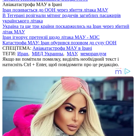
Авіакатастрофа МАУ в Ірані
Іран позивається до ООН через збиття літака МАУ
В Тегерані розігнали мітинг родичів загиблих пасажирів
українського літака
Україна та ще три країни поскаржились на Іран через збитий
літак МАУ
Іран ігнорує претензії щодо літака МАУ - МЗС
Катастрофа МАУ: Іран обурився позовом до суду ООН
СПЕЦТЕМА:
Авіакатастрофа МАУ в Ірані
ТЕГИ:
Иран
,
МИД Украины
,
МАУ
,
меморандум
Якщо ви помітили помилку, виділіть необхідний текст і
натисніть Ctrl + Enter, щоб повідомити про це редакцію.