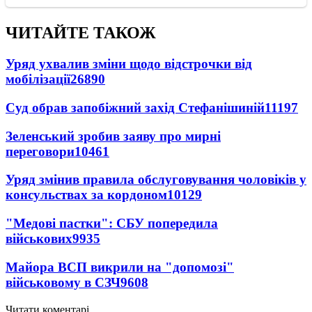
ЧИТАЙТЕ ТАКОЖ
Уряд ухвалив зміни щодо відстрочки від
мобілізації
26890
Суд обрав запобіжний захід Стефанішиній
11197
Зеленський зробив заяву про мирні
переговори
10461
Уряд змінив правила обслуговування чоловіків у
консульствах за кордоном
10129
"Медові пастки": СБУ попередила
військових
9935
Майора ВСП викрили на "допомозі"
військовому в СЗЧ
9608
Читати коментарі