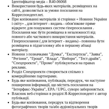
Ідентифікатор медіа – R40-06068
Використання будь-яких матеріалів, розміщених на
сайті, дозволяється за умови посилання на
Корреспондент.net.
При копіюванні матеріалів зі сторінки « Новини України
і світу» , для інтернет - видань - обов'язкове пряме
відкрите для пошукових систем гіперпосилання .
Посилання має бути розміщена в незалежності від
повного або часткового використання матеріалів.
Гіперпосилання ( для інтернет - видань) - повинна бути
розміщена в підзаголовку або в першому абзаці
матеріалу.
Новини з позначками "Думка", "Експертиза", "Заява",
"Регіони", "Гроші", "Влада", "Вибори", "Тест-драйв",
"Спецпроекти", "Промо" публікуються на правах
реклами.
Розділ Спецпроекти створюється спільно з
комерційними партнерами.
Будь яке копіювання, публікація, передрук, чи наступне
поширення інформації, що містить посилання на
"Інтерфакс-Україна", EPA / UPG, суворо забороняється.
Власник веб-сторінки в розділі Я-Корреспондент є автор
публікації.
Будь-яке копіювання, передрук та відтворення
фотографічних творів та/або аудіовізуальних творів