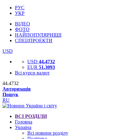
РУС
УКР
ВІДЕО
ФОТО
НАЙПОПУЛЯРНІШІ
СПЕЦПРОЕКТИ
USD
USD
44.4732
EUR
51.3093
Всі курси валют
44.4732
Авторизація
Пошук
RU
ВСІ РОЗДІЛИ
Головна
Україна
Всі новини розділу
Політика