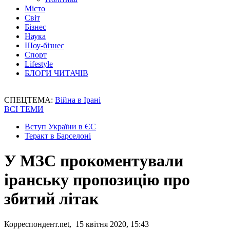
Місто
Світ
Бізнес
Наука
Шоу-бізнес
Спорт
Lifestyle
БЛОГИ ЧИТАЧІВ
СПЕЦТЕМА:
Війна в Ірані
ВСІ ТЕМИ
Вступ України в ЄС
Теракт в Барселоні
У МЗС прокоментували
іранську пропозицію про
збитий літак
Корреспондент.net, 15 квітня 2020, 15:43